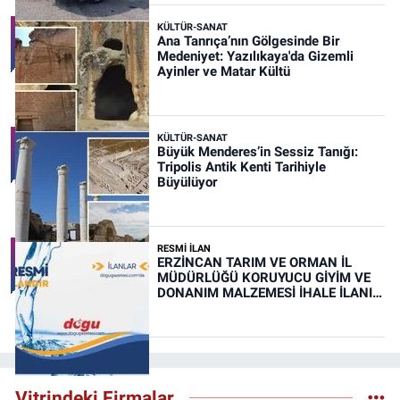
KÜLTÜR-SANAT
Ana Tanrıça’nın Gölgesinde Bir
Medeniyet: Yazılıkaya'da Gizemli
Ayinler ve Matar Kültü
KÜLTÜR-SANAT
Büyük Menderes’in Sessiz Tanığı:
Tripolis Antik Kenti Tarihiyle
Büyülüyor
RESMİ İLAN
ERZİNCAN TARIM VE ORMAN İL
MÜDÜRLÜĞÜ KORUYUCU GİYİM VE
DONANIM MALZEMESİ İHALE İLANI
(RESMİ İLAN)
Vitrindeki Firmalar