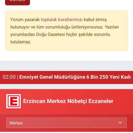
Yorum yazarak
topluluk kurallarımızı
kabul etmiş
bulunuyor ve tüm sorumluluğu üstleniyorsunuz. Yazılan
yorumlardan Doğu Gazetesi hiçbir şekilde sorumlu
tutulamaz.
02:00 |
Emniyet Genel Müdürlüğüne 6 Bin 250 Yeni Kadro
01:00 |
Erzincan'ın Meşhur Buğday Meydanı Yıkılacak!
Erzincan Merkez Nöbetçi Eczaneler