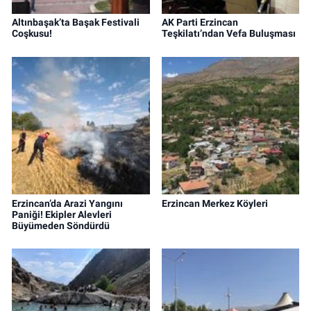
Altınbaşak’ta Başak Festivali
AK Parti Erzincan
Coşkusu!
Teşkilatı’ndan Vefa Buluşması
Erzincan’da Arazi Yangını
Erzincan Merkez Köyleri
Paniği! Ekipler Alevleri
Büyümeden Söndürdü