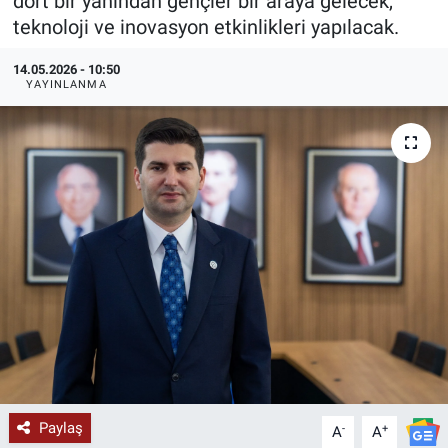
dört bir yanından gençler bir araya gelecek,
teknoloji ve inovasyon etkinlikleri yapılacak.
KÜLTÜR-SANAT
14.05.2026 - 10:50
Yerel Haber
YAYINLANMA
Politika
SPOR
YAŞAM
RESMİ İLAN
Paylaş
-
+
A
A