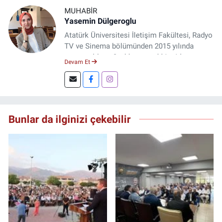
MUHABIR
Yasemin Dülgeroglu
Atatürk Üniversitesi İletişim Fakültesi, Radyo
TV ve Sinema bölümünden 2015 yılında
mezun oldum. 3 yıl kurumsal bir şirkette
Devam Et
çalıştım. Şu an Erzincan'da
DoğuGazetesi.com internet haber sitesinde
muhabirlik yapıyor ve içerik üretiyorum.
Bunlar da ilginizi çekebilir