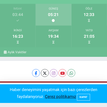
İMSAK
GÜNEŞ
ÖĞLE
03:44
05:21
12:33
İKINDI
AKŞAM
YATSI
16:23
19:34
21:05
Aylık Vakitler
Kıraat Hataları Namazı Bozar mı?
Haber deneyimini yaşatmak için bazı çerezlerden
14:45
Fakihlerin Belirlediği Ölçüler Açıklandı
faydalanıyoruz.
Çerez politikamız
KAPAT