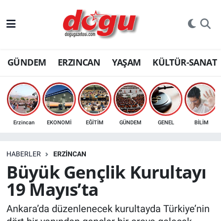
ERZINCAN
GÜNDEM
ERZINCAN
YAŞAM
KÜLTÜR-SANAT
GÜNDEM
ERZİNCAN FOTOĞRAFLARI
SAĞLIK
Erzincan
EKONOMİ
EĞİTİM
GÜNDEM
GENEL
BİLİM
EĞİTİM
HABERLER
ERZINCAN
EKONOMİ
Büyük Gençlik Kurultayı
19 Mayıs’ta
Bilim, teknoloji
Ankara’da düzenlenecek kurultayda Türkiye’nin
GENEL