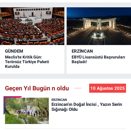
GÜNDEM
ERZINCAN
Meclis'te Kritik Gün:
EBYÜ Lisansüstü Başvuruları
Terörsüz Türkiye Paketi
Başladı!
Kurulda
Geçen Yıl Bugün n oldu
10 Ağustos 2025
ERZINCAN
Erzincan’ın Doğal İncisi , Yazın Serin
Sığınağı Oldu