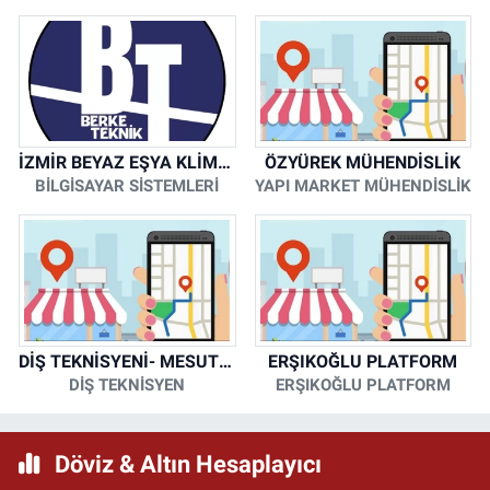
İZMİR BEYAZ EŞYA KLİMA KOMBİ SERVİSİ
ÖZYÜREK MÜHENDİSLİK
BİLGİSAYAR SİSTEMLERİ
YAPI MARKET MÜHENDİSLİK
DİŞ TEKNİSYENİ- MESUT KORKMAZ
ERŞIKOĞLU PLATFORM
DİŞ TEKNİSYEN
ERŞIKOĞLU PLATFORM
Döviz & Altın Hesaplayıcı