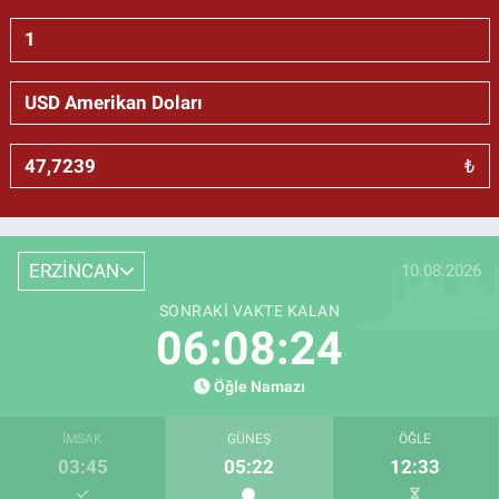
₺
ERZİNCAN
10.08.2026
SONRAKI VAKTE KALAN
06:08:23
Öğle Namazı
İMSAK
GÜNEŞ
ÖĞLE
03:45
05:22
12:33