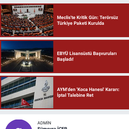
Meclis'te Kritik Gün: Terörsüz
Türkiye Paketi Kurulda
EBYÜ Lisansüstü Başvuruları
Başladı!
AYM'den 'Koca Hanesi' Kararı:
İptal Talebine Ret
ADMIN
Sümeyra İÇER