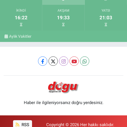
İKINDI
AKŞAM
YATSI
16:22
19:33
21:03
Aylık Vakitler
Haber ile ilgileniyorsanız doğru yerdesiniz.
RSS
Copyright © 2026 Her hakkı saklıdır.