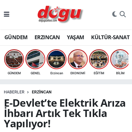
ERZINCAN
GÜNDEM
ERZINCAN
YAŞAM
KÜLTÜR-SANAT
GÜNDEM
ERZİNCAN FOTOĞRAFLARI
SAĞLIK
GÜNDEM
GENEL
Erzincan
EKONOMİ
EĞİTİM
BİLİM
EĞİTİM
HABERLER
ERZINCAN
EKONOMİ
E-Devlet’te Elektrik Arıza
İhbarı Artık Tek Tıkla
Bilim, teknoloji
Yapılıyor!
GENEL