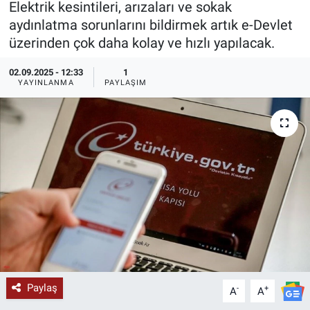
Elektrik kesintileri, arızaları ve sokak
aydınlatma sorunlarını bildirmek artık e-Devlet
KÜLTÜR-SANAT
üzerinden çok daha kolay ve hızlı yapılacak.
Yerel Haber
02.09.2025 - 12:33
1
YAYINLANMA
PAYLAŞIM
Politika
SPOR
YAŞAM
RESMİ İLAN
Paylaş
-
+
A
A