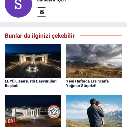
Bunlar da ilginizi çekebilir
EBYÜ Lisansüstü Başvuruları
Yeni Haftada Erzincan'a
Başladı!
Yağmur Sürprizi!