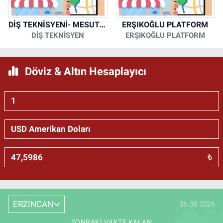
DİŞ TEKNİSYENİ- MESUT KORKMAZ
ERŞIKOĞLU PLATFORM
DİŞ TEKNİSYEN
ERŞIKOĞLU PLATFORM
Döviz & Altın Hesaplayıcı
₺
ERZİNCAN
06.08.2026
SONRAKI VAKTE KALAN