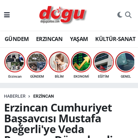
ERZINCAN
GÜNDEM
ERZINCAN
YAŞAM
KÜLTÜR-SANAT
GÜNDEM
ERZİNCAN FOTOĞRAFLARI
SAĞLIK
Erzincan
GÜNDEM
BİLİM
EKONOMİ
EĞİTİM
GENEL
EĞİTİM
HABERLER
ERZINCAN
EKONOMİ
Erzincan Cumhuriyet
Başsavcısı Mustafa
Bilim, teknoloji
Değerli'ye Veda
GENEL