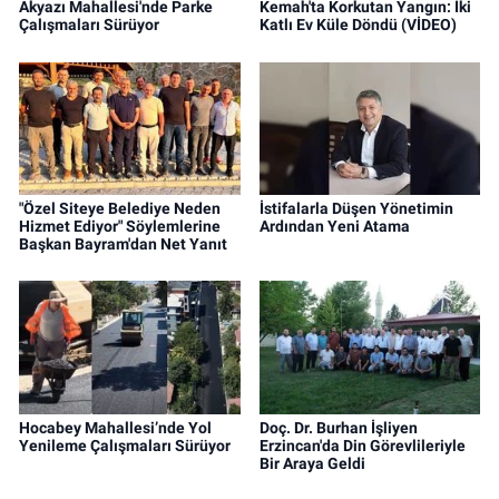
Akyazı Mahallesi'nde Parke
Kemah'ta Korkutan Yangın: İki
Çalışmaları Sürüyor
Katlı Ev Küle Döndü (VİDEO)
"Özel Siteye Belediye Neden
İstifalarla Düşen Yönetimin
Hizmet Ediyor" Söylemlerine
Ardından Yeni Atama
Başkan Bayram'dan Net Yanıt
Hocabey Mahallesi’nde Yol
Doç. Dr. Burhan İşliyen
Yenileme Çalışmaları Sürüyor
Erzincan'da Din Görevlileriyle
Bir Araya Geldi