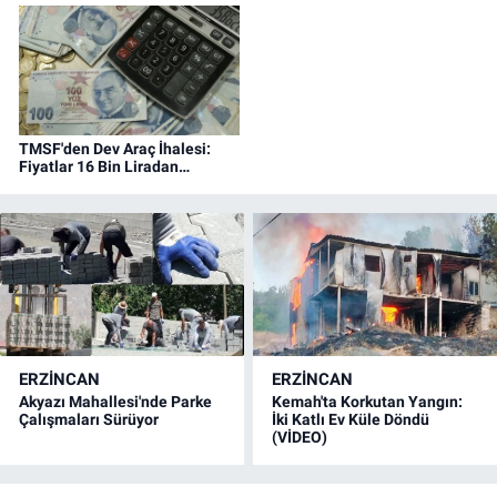
TMSF'den Dev Araç İhalesi:
Fiyatlar 16 Bin Liradan
Başlıyor
ERZINCAN
ERZINCAN
Akyazı Mahallesi'nde Parke
Kemah'ta Korkutan Yangın:
Çalışmaları Sürüyor
İki Katlı Ev Küle Döndü
(VİDEO)