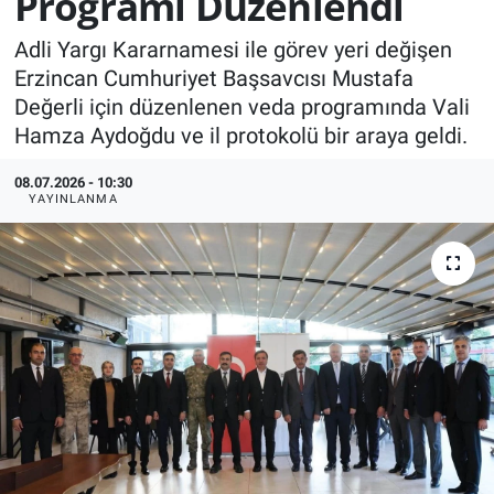
Programı Düzenlendi
KÜLTÜR-SANAT
Adli Yargı Kararnamesi ile görev yeri değişen
Erzincan Cumhuriyet Başsavcısı Mustafa
Yerel Haber
Değerli için düzenlenen veda programında Vali
Hamza Aydoğdu ve il protokolü bir araya geldi.
Politika
08.07.2026 - 10:30
YAYINLANMA
SPOR
YAŞAM
RESMİ İLAN