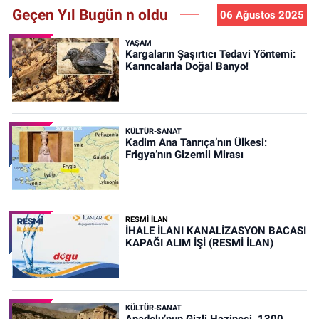
Geçen Yıl Bugün n oldu
06 Ağustos 2025
YAŞAM
Kargaların Şaşırtıcı Tedavi Yöntemi:
Karıncalarla Doğal Banyo!
KÜLTÜR-SANAT
Kadim Ana Tanrıça’nın Ülkesi:
Frigya’nın Gizemli Mirası
RESMİ İLAN
İHALE İLANI KANALİZASYON BACASI
KAPAĞI ALIM İŞİ (RESMİ İLAN)
KÜLTÜR-SANAT
Anadolu’nun Gizli Hazinesi, 1300