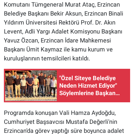
Komutanı Tümgeneral Murat Ataç, Erzincan
Belediye Başkanı Bekir Aksun, Erzincan Binali
Yıldırım Üniversitesi Rektörü Prof. Dr. Akın
Levent, Adli Yargı Adalet Komisyonu Başkanı
Yavuz Özcan, Erzincan İdare Mahkemesi
Başkanı Ümit Kaymaz ile kamu kurum ve
kuruluşlarının temsilcileri katıldı.
"Özel Siteye Belediye
Neden Hizmet Ediyor"
Söylemlerine Başkan
Bayram'dan Net Yanıt
Programda konuşan Vali Hamza Aydoğdu,
Cumhuriyet Başsavcısı Mustafa Değerli'nin
Erzincan'da görev yaptığı süre boyunca adalet