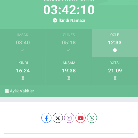
03:42:09
İkindi Namazı
İMSAK
GÜNEŞ
ÖĞLE
03:40
05:18
12:33
İKINDI
AKŞAM
YATSI
16:24
19:38
21:09
Aylık Vakitler