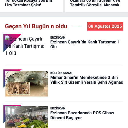
Ter Kokan Kocaya 360 Bin
Okullara 60 Bin Güvenlik Ve
Lira Tazminat Şoku!
Temizlik Görevlisi Alınacak
Geçen Yıl Bugün n oldu
08 Ağustos 2025
ERZINCAN
Erzincan Çayırlı ’da Kanlı Tartışma: 1
Ölü
KÜLTÜR-SANAT
Mimar Sinan’ın Memleketinde 3 Bin
Yıllık Sır! Gizemli Yeraltı Şehri Ağırnas
ERZINCAN
Erzincan Pazarlarında POS Cihazı
Dönemi Başlıyor