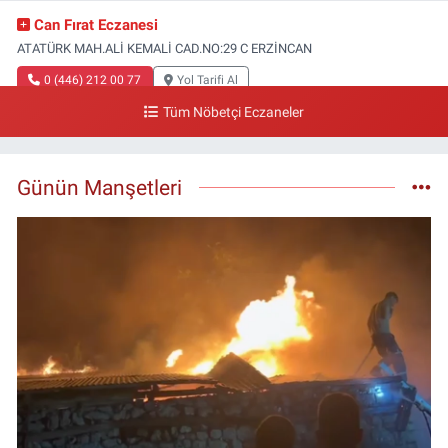
Can Fırat Eczanesi
ATATÜRK MAH.ALİ KEMALİ CAD.NO:29 C ERZİNCAN
0 (446) 212 00 77
Yol Tarifi Al
Tüm Nöbetçi Eczaneler
Gazi Eczanesi
Başbağlar Mahallesi, Hacı Ali Akın Caddesi, No:41 Zemin :3 Merkez
Erzincan
Günün Manşetleri
0 (446) 212 10 20
Yol Tarifi Al