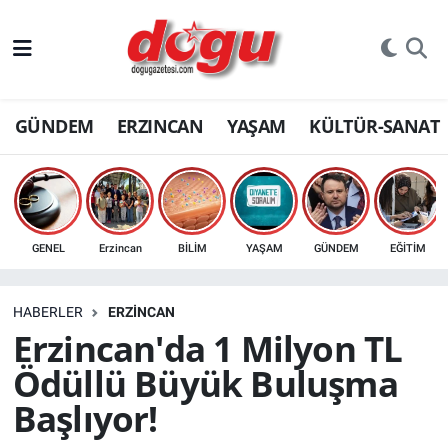
ERZINCAN
GÜNDEM
ERZINCAN
YAŞAM
KÜLTÜR-SANAT
GÜNDEM
ERZİNCAN FOTOĞRAFLARI
SAĞLIK
GENEL
Erzincan
BİLİM
YAŞAM
GÜNDEM
EĞİTİM
EĞİTİM
HABERLER
ERZINCAN
EKONOMİ
Erzincan'da 1 Milyon TL
Ödüllü Büyük Buluşma
Bilim, teknoloji
Başlıyor!
GENEL