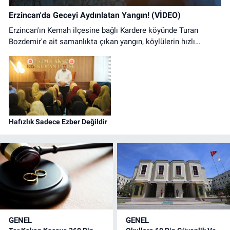
Erzincan'da Geceyi Aydınlatan Yangın! (VİDEO)
Erzincan'ın Kemah ilçesine bağlı Kardere köyünde Turan
Bozdemir'e ait samanlıkta çıkan yangın, köylülerin hızlı
müdahalesiyle kontrol altına alındı. Olayda can kaybı
yaşanmazken samanlıkta büyük çapta maddi hasar oluştu.
Hafızlık Sadece Ezber Değildir
GENEL
GENEL