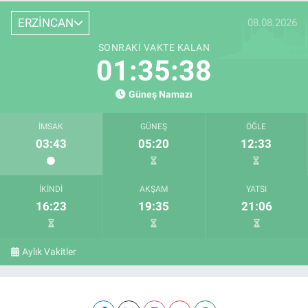
ERZİNCAN
08.08.2026
SONRAKI VAKTE KALAN
01:35:37
Güneş Namazı
İMSAK
GÜNEŞ
ÖĞLE
03:43
05:20
12:33
İKINDI
AKŞAM
YATSI
16:23
19:35
21:06
Aylık Vakitler