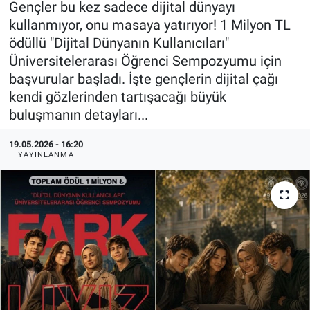
Gençler bu kez sadece dijital dünyayı
kullanmıyor, onu masaya yatırıyor! 1 Milyon TL
KÜLTÜR-SANAT
ödüllü "Dijital Dünyanın Kullanıcıları"
Üniversitelerarası Öğrenci Sempozyumu için
Yerel Haber
başvurular başladı. İşte gençlerin dijital çağı
kendi gözlerinden tartışacağı büyük
Politika
buluşmanın detayları...
SPOR
19.05.2026 - 16:20
YAYINLANMA
YAŞAM
RESMİ İLAN