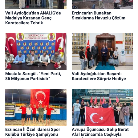
Vali Aydoğdu'dan ANALİG'de
Erzincan'ın Bunaltan
Madalya Kazanan Genç
Sıcaklarına Havuzlu Çözüm
Karatecilere Tebrik
Mustafa Sarıgül: “Yeni Parti,
Vali Aydoğdu’dan Başarılı
86 Milyonun Partisidir”
Karatecilere Sürpriz Hediye
Erzincan İl Özel İdaresi Spor
Avrupa Üçüncüsü Galip Berat
Kulübü Türkiye Şampiyonu
Afal Erzincan’da Coşkuyla