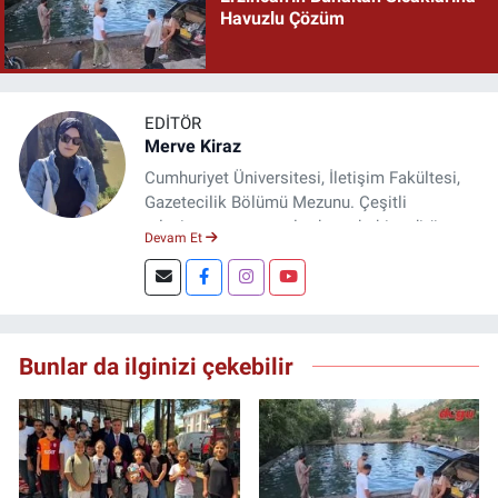
Havuzlu Çözüm
EDITÖR
Merve Kiraz
Cumhuriyet Üniversitesi, İletişim Fakültesi,
Gazetecilik Bölümü Mezunu. Çeşitli
televizyon ve gazetelerde muhabir, editör,
Devam Et
spiker ve yayın yönetmeni olarak görev yaptı.
Şuan, www.dogugazetesi.com adlı haber
sitesinin Yazı İşleri Müdürlüğünü yürütmekte.
Bunlar da ilginizi çekebilir