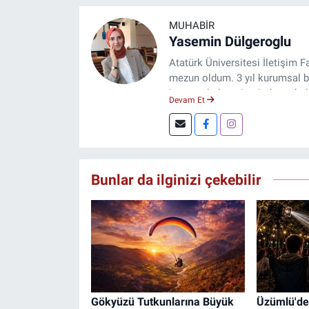
MUHABIR
Yasemin Dülgeroglu
Atatürk Üniversitesi İletişim
mezun oldum. 3 yıl kurumsal b
internet haber sitesinde muhabi
Devam Et
Bunlar da ilginizi çekebilir
Gökyüzü Tutkunlarına Büyük
Üzümlü'de 