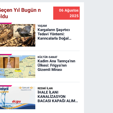
Geçen Yıl Bugün n
06 Ağustos
oldu
2025
YAŞAM
Kargaların Şaşırtıcı
Tedavi Yöntemi:
Karıncalarla Doğal
Banyo!
KÜLTÜR-SANAT
Kadim Ana Tanrıça’nın
Ülkesi: Frigya’nın
Gizemli Mirası
RESMİ İLAN
İHALE İLANI
KANALİZASYON
BACASI KAPAĞI ALIM
İŞİ (RESMİ İLAN)