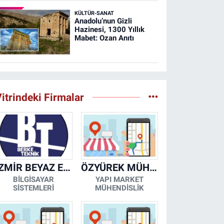
KÜLTÜR-SANAT
Anadolu’nun Gizli
Hazinesi, 1300 Yıllık
Mabet: Ozan Anıtı
itrindeki Firmalar
İZMİR BEYAZ EŞYA KLİMA KOMBİ SERVİSİ
ÖZYÜREK MÜHENDİSLİK
BİLGİSAYAR
YAPI MARKET
SİSTEMLERİ
MÜHENDİSLİK