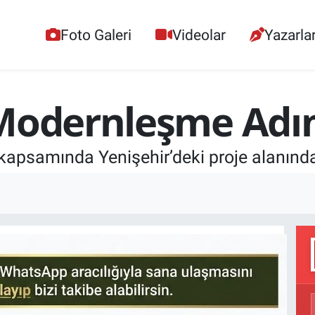
Foto Galeri
Videolar
Yazarla
 Modernleşme Adı
apsamında Yenişehir’deki proje alanında