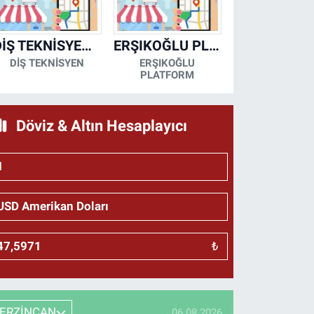
DİŞ TEKNİSYENİ- MESUT KORKMAZ
ERŞIKOĞLU PLATFORM
DİŞ TEKNİSYEN
ERŞIKOĞLU
PLATFORM
Döviz & Altın Hesaplayıcı
₺
ERZİNCAN
06.08.2026