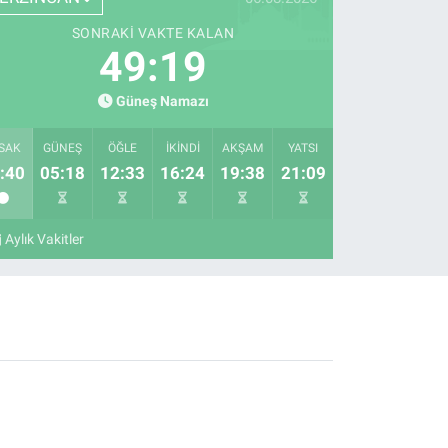
SONRAKI VAKTE KALAN
49:18
Güneş Namazı
SAK
GÜNEŞ
ÖĞLE
İKINDI
AKŞAM
YATSI
:40
05:18
12:33
16:24
19:38
21:09
Aylık Vakitler