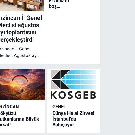
Erzincan'da
boş
arsadaki
rzincan İl Genel
yangın
evlere
eclisi ağustos
sıçramadan
yı toplantısını
söndürüldü
erçekleştirdi
rzincan İl Genel
eclisi, Ağustos ayı
lağan toplantısını
eclis Başkanı
ehmet Cavit Şireci
aşkanlığında
erçekleştirdi.
oplantıda gündem
addeleri görüşülerek
RZINCAN
GENEL
arara bağlandı.
ökyüzü
Dünya Helal Zirvesi
utkunlarına Büyük
İstanbul'da
ırsat!
Buluşuyor