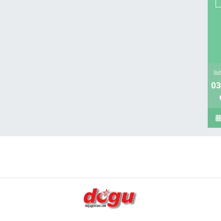
İM
03