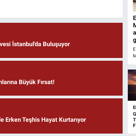
E
M
a
g
vesi İstanbul'da Buluşuyor
E
M
o
M
M
larına Büyük Fırsat!
b
g
T
m
E
k
G
de Erken Teşhis Hayat Kurtarıyor
T
F