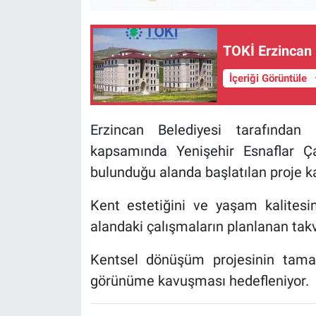
KÜLTÜR-SANAT
TOKİ Erzincan 
Yerel Haber
İçeriği Görüntüle
Politika
Erzincan Belediyesi tarafından
SPOR
kapsamında Yenişehir Esnaflar Çar
YAŞAM
bulunduğu alanda başlatılan proje k
Kent estetiğini ve yaşam kalitesi
RESMİ İLAN
alandaki çalışmaların planlanan takv
Kentsel dönüşüm projesinin tama
görünüme kavuşması hedefleniyor.