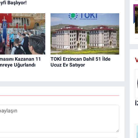
fi Başlıyor!
şmasını Kazanan 11
TOKİ Erzincan Dahil 51 İlde
V
mreye Uğurlandı
Ucuz Ev Satıyor