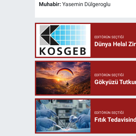
Muhabir:
Yasemin Dülgeroglu
EDITÖRÜN SEÇTIĞI
Dünya Helal Zir
EDITÖRÜN SEÇTIĞI
Gökyüzü Tutkun
EDITÖRÜN SEÇTIĞI
Fıtık Tedavisin