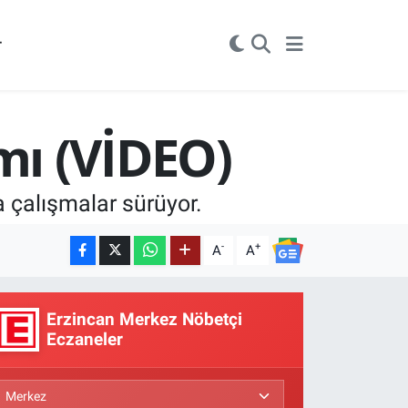
r
mı (VİDEO)
 çalışmalar sürüyor.
-
+
A
A
Erzincan Merkez Nöbetçi
Eczaneler