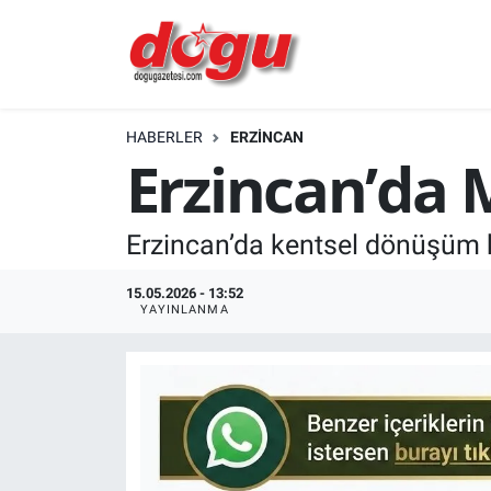
ERZINCAN
HABERLER
ERZINCAN
GÜNDEM
Erzincan’da
ERZİNCAN FOTOĞRAFLARI
Erzincan’da kentsel dönüşüm k
SAĞLIK
15.05.2026 - 13:52
EĞİTİM
YAYINLANMA
EKONOMİ
Bilim, teknoloji
GENEL