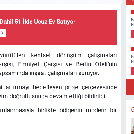
K
Dahil 51 İlde Ucuz Ev Satıyor
N
 yürütülen kentsel dönüşüm çalışmaları
K
N
şısı, Emniyet Çarşısı ve Berlin Oteli’nin
apsamında inşaat çalışmaları sürüyor.
ni artırmayı hedefleyen proje çerçevesinde
im doğrultusunda devam ettiği bildirildi.
mlanmasıyla birlikte bölgenin modern bir