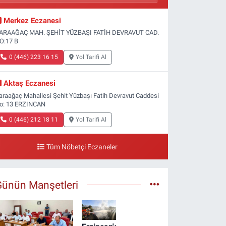
Merkez Eczanesi
ARAAĞAÇ MAH. ŞEHİT YÜZBAŞI FATİH DEVRAVUT CAD.
O:17 B
0 (446) 223 16 15
Yol Tarifi Al
Aktaş Eczanesi
araağaç Mahallesi Şehit Yüzbaşı Fatih Devravut Caddesi
o: 13 ERZINCAN
0 (446) 212 18 11
Yol Tarifi Al
Tüm Nöbetçi Eczaneler
Günün Manşetleri