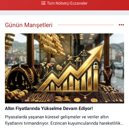
Tüm Nöbetçi Eczaneler
Gazi Eczanesi
Başbağlar Mahallesi, Hacı Ali Akın Caddesi, No:41 Zemin :3 Merkez
Erzincan
Günün Manşetleri
0 (446) 212 10 20
Yol Tarifi Al
Altın Fiyatlarında Yükselme Devam Ediyor!
Piyasalarda yaşanan küresel gelişmeler ve veriler altın
fiyatlarını tırmandırıyor. Erzincan kuyumcularında hareketlilik