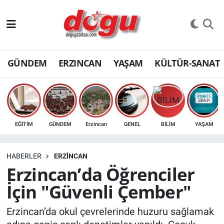
ERZINCAN
GÜNDEM
ERZINCAN
YAŞAM
KÜLTÜR-SANAT
GÜNDEM
ERZİNCAN FOTOĞRAFLARI
SAĞLIK
EĞİTİM
GÜNDEM
Erzincan
GENEL
BİLİM
YAŞAM
EĞİTİM
HABERLER
ERZINCAN
EKONOMİ
Erzincan’da Öğrenciler
İçin "Güvenli Çember"
Bilim, teknoloji
Erzincan’da okul çevrelerinde huzuru sağlamak
GENEL