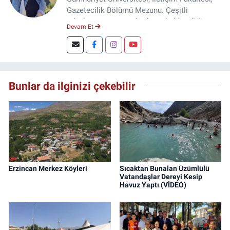
Gazetecilik Bölümü Mezunu. Çeşitli
televizyon ve gazetelerde muhabir, editör,
Devam Et
spiker ve yayın yönetmeni olarak görev yaptı.
Şuan, www.dogugazetesi.com adlı haber
sitesinin Yazı İşleri Müdürlüğünü yürütmekte.
Bunlar da ilginizi çekebilir
Erzincan Merkez Köyleri
Sıcaktan Bunalan Üzümlülü
Vatandaşlar Dereyi Kesip
Havuz Yaptı (VİDEO)