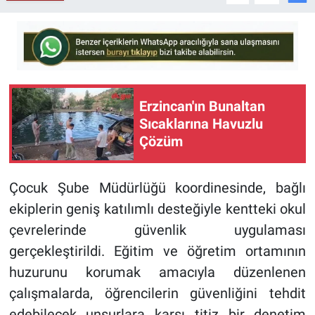
Erzincan'ın Bunaltan
Sıcaklarına Havuzlu
Çözüm
Çocuk Şube Müdürlüğü koordinesinde, bağlı
ekiplerin geniş katılımlı desteğiyle kentteki okul
çevrelerinde güvenlik uygulaması
gerçekleştirildi. Eğitim ve öğretim ortamının
huzurunu korumak amacıyla düzenlenen
çalışmalarda, öğrencilerin güvenliğini tehdit
edebilecek unsurlara karşı titiz bir denetim