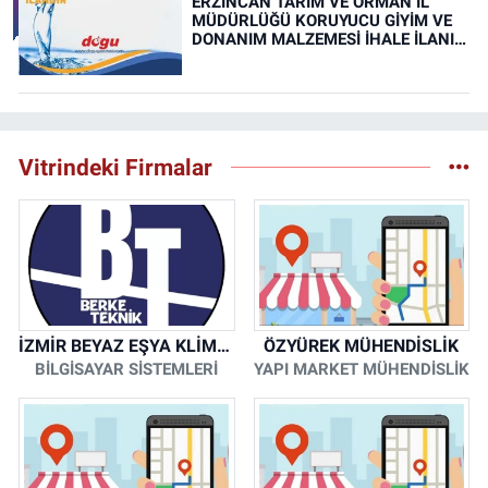
ERZİNCAN TARIM VE ORMAN İL
MÜDÜRLÜĞÜ KORUYUCU GİYİM VE
DONANIM MALZEMESİ İHALE İLANI
(RESMİ İLAN)
Vitrindeki Firmalar
İZMİR BEYAZ EŞYA KLİMA KOMBİ SERVİSİ
ÖZYÜREK MÜHENDİSLİK
BİLGİSAYAR SİSTEMLERİ
YAPI MARKET MÜHENDİSLİK