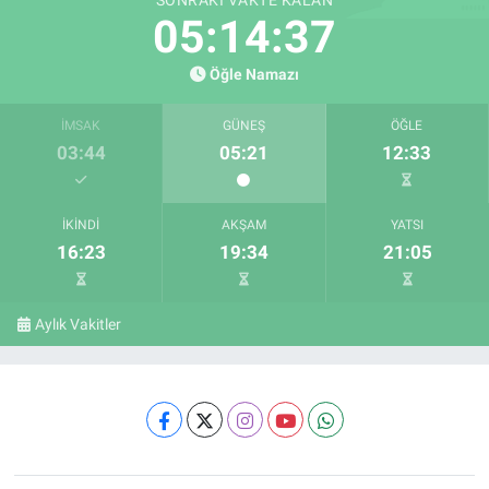
SONRAKI VAKTE KALAN
05:14:36
Öğle Namazı
İMSAK
GÜNEŞ
ÖĞLE
03:44
05:21
12:33
İKINDI
AKŞAM
YATSI
16:23
19:34
21:05
Aylık Vakitler