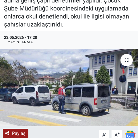
adına geniş çaplı denetimler yapıldı. Çocuk
Şube Müdürlüğü koordinesindeki uygulamada
KÜLTÜR-SANAT
onlarca okul denetlendi, okul ile ilgisi olmayan
şahıslar uzaklaştırıldı.
Yerel Haber
23.05.2026 - 17:28
Politika
YAYINLANMA
SPOR
YAŞAM
RESMİ İLAN
Paylaş
-
+
A
A