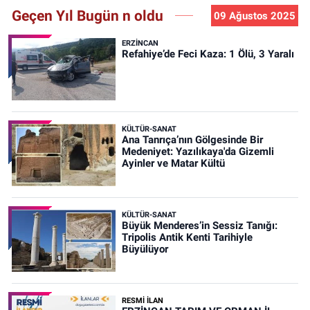
Geçen Yıl Bugün n oldu
09 Ağustos 2025
ERZINCAN
Refahiye’de Feci Kaza: 1 Ölü, 3 Yaralı
KÜLTÜR-SANAT
Ana Tanrıça’nın Gölgesinde Bir
Medeniyet: Yazılıkaya'da Gizemli
Ayinler ve Matar Kültü
KÜLTÜR-SANAT
Büyük Menderes’in Sessiz Tanığı:
Tripolis Antik Kenti Tarihiyle
Büyülüyor
RESMİ İLAN