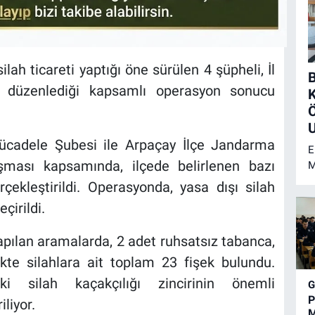
ilah ticareti yaptığı öne sürülen 4 şüpheli, İl
B
n düzenlediği kapsamlı operasyon sonucu
U
Mücadele Şubesi ile Arpaçay İlçe Jandarma
E
ışması kapsamında, ilçede belirlenen bazı
M
y
çekleştirildi. Operasyonda, yasa dışı silah
g
eçirildi.
ö
u
 yapılan aramalarda, 2 adet ruhsatsız tabanca,
E
H
ikte silahlara ait toplam 23 fişek bulundu.
d
ki silah kaçakçılığı zincirinin önemli
P
liyor.
M