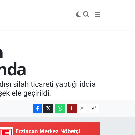
r
h
ında
ı silah ticareti yaptığı iddia
ek ele geçirildi.
-
+
A
A
Erzincan Merkez Nöbetçi