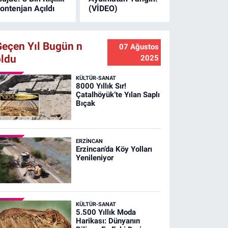
ontenjan Açıldı
(VİDEO)
Geçen Yıl Bugün n
07 Ağustos
oldu
2025
KÜLTÜR-SANAT
8000 Yıllık Sır!
Çatalhöyük’te Yılan Saplı
Bıçak
ERZINCAN
Erzincan’da Köy Yolları
Yenileniyor
KÜLTÜR-SANAT
5.500 Yıllık Moda
Harikası: Dünyanın