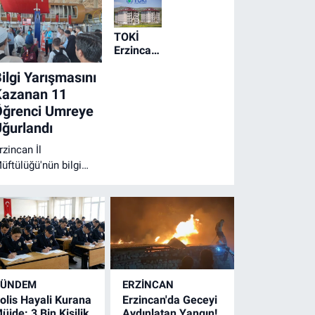
TOKİ
Erzincan
Dahil 51
ilgi Yarışmasını
İlde Ucuz
Ev
Kazanan 11
Satıyor
Öğrenci Umreye
ğurlandı
rzincan İl
üftülüğü'nün bilgi
arışmasında dereceye
iren 11 lise ve hafızlık
ğrencisi, 14 günlük
mre ziyareti için
rzincan
avalimanı'ndan
ualarla uğurlandı.
GÜNDEM
ERZINCAN
olis Hayali Kurana
Erzincan'da Geceyi
üjde: 3 Bin Kişilik
Aydınlatan Yangın!