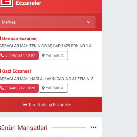
Eczaneler
Derman Eczanesi
AŞBAĞLAR MAH.TEKİN CİVAŞ CAD.1429 SOK.NO:1 A
0 (446) 214 13 87
Yol Tarifi Al
Gazi Eczanesi
AŞBAĞLAR MAH. HACI ALİ AKIN CAD. NO:41 ZEMİN :3
0 (446) 212 10 20
Yol Tarifi Al
Tüm Nöbetçi Eczaneler
Günün Manşetleri