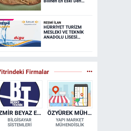
Bilinen En Eski Deri
Ayakkabısı
RESMİ İLAN
HÜRRİYET TURİZM
MESLEKİ VE TEKNİK
ANADOLU LİSESİ
MUTFAK, TAŞIMA
MERKEZİ VE
YEMEKHANELERİNİN
TEMİZLİĞİ İŞİ (RESMİ
İLAN)
itrindeki Firmalar
İZMİR BEYAZ EŞYA KLİMA KOMBİ SERVİSİ
ÖZYÜREK MÜHENDİSLİK
BİLGİSAYAR
YAPI MARKET
SİSTEMLERİ
MÜHENDİSLİK