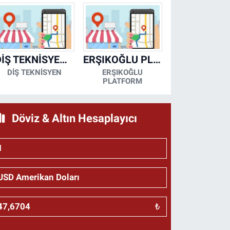
DİŞ TEKNİSYENİ- MESUT KORKMAZ
ERŞIKOĞLU PLATFORM
DİŞ TEKNİSYEN
ERŞIKOĞLU
PLATFORM
Döviz & Altın Hesaplayıcı
₺