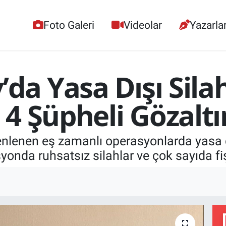
Foto Galeri
Videolar
Yazarla
da Yasa Dışı Sila
4 Şüpheli Gözalt
nlenen eş zamanlı operasyonlarda yasa dış
yonda ruhsatsız silahlar ve çok sayıda fiş