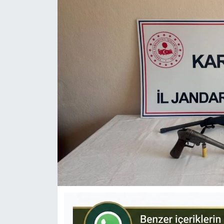
KÜLTÜR-SANAT
Yerel Haber
Politika
SPOR
YAŞAM
RESMİ İLAN