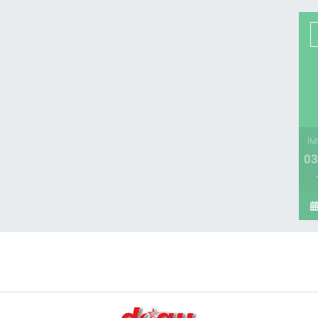
İM
03