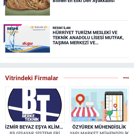
Bilinen En Eski Deri Ayakkabısı
RESMİ İLAN
HÜRRİYET TURİZM MESLEKİ VE
TEKNİK ANADOLU LİSESİ MUTFAK,
TAŞIMA MERKEZİ VE
YEMEKHANELERİNİN TEMİZLİĞİ İŞİ
(RESMİ İLAN)
Vitrindeki Firmalar
İZMİR BEYAZ EŞYA KLİMA KOMBİ SERVİSİ
ÖZYÜREK MÜHENDİSLİK
BİLGİSAYAR SİSTEMLERİ
YAPI MARKET MÜHENDİSLİK