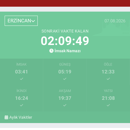
ERZİNCAN
07.08.2026
SONRAKI VAKTE KALAN
02:09:49
İmsak Namazı
İMSAK
GÜNEŞ
ÖĞLE
03:41
05:19
12:33
İKINDI
AKŞAM
YATSI
16:24
19:37
21:08
Aylık Vakitler