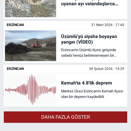
uyanan ayı vatandaşlarca
görütülendi (video)
ERZINCAN
21 Mart 2026 - 17:40
Üzümlü'yü siyaha boyayan
yangın (VİDEO)
Erzincan'ın Üzümlü ilçesi girişinde
sebebi henüz belirlenemeyen bir
yangın yaşandı. Can kaybının olmadığı
yangında büyük bir maddi kayıp
ERZINCAN
06 Şubat 2026 - 14:29
yaşandı
Kemah'ta 4.8'lik deprem
Merkez Üssü Erzincan'ın Kemah ilçesi
olan bir deprem kaydedildi
DAHA FAZLA GÖSTER