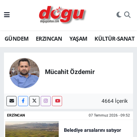
ERZINCAN
GÜNDEM
ERZINCAN
YAŞAM
KÜLTÜR-SANAT
GÜNDEM
ERZİNCAN FOTOĞRAFLARI
SAĞLIK
Mücahit Özdemir
EĞİTİM
4664 İçerik
EKONOMİ
ERZINCAN
07 Temmuz 2026 - 09:52
Bilim, teknoloji
Belediye arsalarını satıyor
GENEL