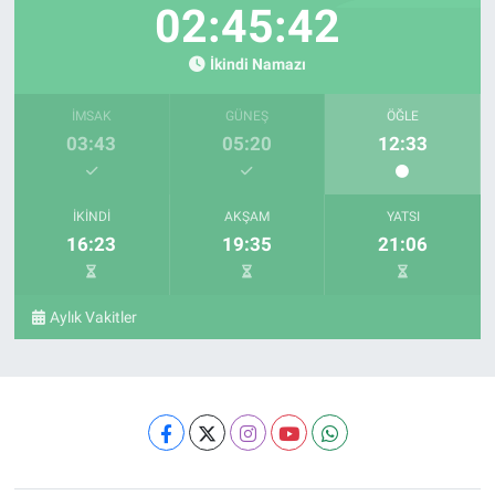
02:45:41
İkindi Namazı
İMSAK
GÜNEŞ
ÖĞLE
03:43
05:20
12:33
İKINDI
AKŞAM
YATSI
16:23
19:35
21:06
Aylık Vakitler