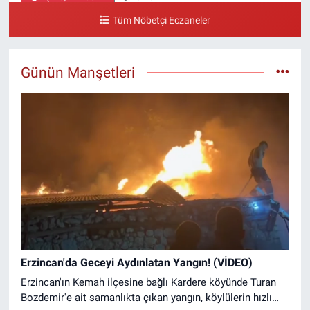
Tüm Nöbetçi Eczaneler
Gazi Eczanesi
Başbağlar Mahallesi, Hacı Ali Akın Caddesi, No:41 Zemin :3 Merkez
Erzincan
Günün Manşetleri
0 (446) 212 10 20
Yol Tarifi Al
Erzincan'da Geceyi Aydınlatan Yangın! (VİDEO)
Erzincan'ın Kemah ilçesine bağlı Kardere köyünde Turan
Bozdemir'e ait samanlıkta çıkan yangın, köylülerin hızlı