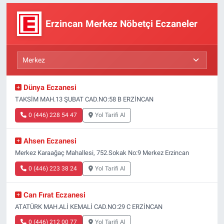
Erzincan Merkez Nöbetçi Eczaneler
Dünya Eczanesi
TAKSİM MAH.13 ŞUBAT CAD.NO:58 B ERZİNCAN
0 (446) 228 54 47
Yol Tarifi Al
Ahsen Eczanesi
Merkez Karaağaç Mahallesi, 752.Sokak No:9 Merkez Erzincan
0 (446) 223 38 24
Yol Tarifi Al
Can Fırat Eczanesi
ATATÜRK MAH.ALİ KEMALİ CAD.NO:29 C ERZİNCAN
0 (446) 212 00 77
Yol Tarifi Al