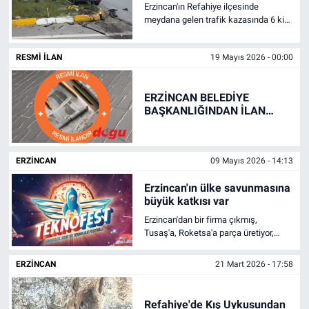
Erzincan'ın Refahiye ilçesinde
meydana gelen trafik kazasında 6 kişi
yaralandı
RESMİ İLAN
19 Mayıs 2026 - 00:00
ERZİNCAN BELEDİYE
BAŞKANLIĞINDAN İLAN
HURDA KARŞILIĞI YIKIM İŞİ
(RESMİ İLAN)
ERZINCAN
09 Mayıs 2026 - 14:13
Erzincan'ın ülke savunmasına
büyük katkısı var
Erzincan'dan bir firma çıkmış,
Tusaş'a, Roketsa'a parça üretiyor,
ürün tedarik ediyor. Kurşun geçirmez
yeleklerden yangına duyarlı
ERZINCAN
21 Mart 2026 - 17:58
kumaşlara bir çok teknolojik ürünü
ülke ekonomisine kazandırıyor.
Tebrikler Mesut ÖZKARTAL'a
Refahiye'de Kış Uykusundan