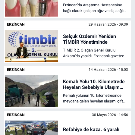
Erzincan'da Araştırma Hastanesine
bağlı olarak çalışan ağız ve diş sağlığı
merkezi 5 ayı aşkın süredir implant
yapamıyor. Bu mağduriyet, çok kısa
ERZINCAN
29 Haziran 2026 - 09:39
sürede bitiyor...
Selçuk Özdemir Yeniden
TİMBİR Yönetiminde
TİMBİR 2. Olağan Genel Kurulu
Ankara'da yapıldı. Erzincanlı gazeteci
Selçuk Özdemir yeniden yönetime
girerken, yeni yönetim listesi
ERZINCAN
14 Haziran 2026 - 15:03
kamuoyuna duyuruldu.
Kemah Yolu 10. Kilometrede
Heyelan Sebebiyle Ulaşım
Durdu
Kemah yolunun 10. kilometresinde
meydana gelen heyelan ulaşımı çift
yönlü olarak durdurdu. İşte detaylar...
ERZINCAN
30 Mayıs 2026 - 14:56
Refahiye de kaza. 6 yaralı