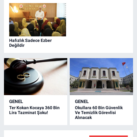
müdahalesiyle kontrol altına alındı. Olayda can kaybı
yaşanmazken samanlıkta büyük çapta maddi hasar
oluştu.
Hafızlık Sadece Ezber
Değildir
GENEL
GENEL
Ter Kokan Kocaya 360 Bin
Okullara 60 Bin Güvenlik
Lira Tazminat Şoku!
Ve Temizlik Görevlisi
Alınacak