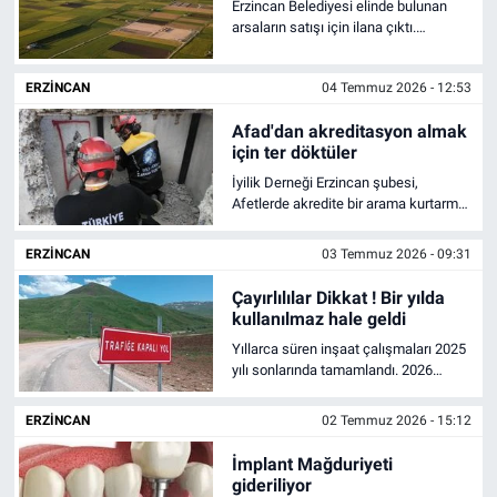
Erzincan Belediyesi elinde bulunan
arsaların satışı için ilana çıktı.
KÜLTÜR-SANAT
Çukurkuyu Kavakyolu, Taksim gibi
gözde mahallelerdeki arsalar merak
ERZINCAN
04 Temmuz 2026 - 12:53
uyandırdı.
Yerel Haber
Afad'dan akreditasyon almak
için ter döktüler
Politika
İyilik Derneği Erzincan şubesi,
Afetlerde akredite bir arama kurtarma
SPOR
ekibi için kolları sıvadı. Bu ekip
İstanbul'dan gelen akreditasyon
ERZINCAN
03 Temmuz 2026 - 09:31
YAŞAM
sorumluları tarafından uygulamalı bir
sınava tabi tutuldu
Çayırlılılar Dikkat ! Bir yılda
kullanılmaz hale geldi
RESMİ İLAN
Yıllarca süren inşaat çalışmaları 2025
yılı sonlarında tamamlandı. 2026
yılında yaşanan ağır kış şartları, yolu
kullanılmaz hale getirdi. İnşaasının
ERZINCAN
02 Temmuz 2026 - 15:12
tamamlanmasının üzerinden bir yıl
bile geçmeyen yol, şu anda trafiğe
İmplant Mağduriyeti
kapalı.
gideriliyor