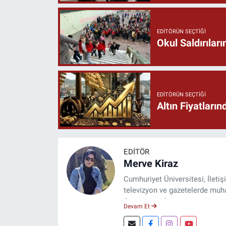
EDITÖRÜN SEÇTIĞI
Okul Saldırıla
EDITÖRÜN SEÇTIĞI
Altın Fiyatlar
EDITÖR
Merve Kiraz
Cumhuriyet Üniversitesi, İleti
televizyon ve gazetelerde muhab
Şuan, www.dogugazetesi.com ad
Devam Et