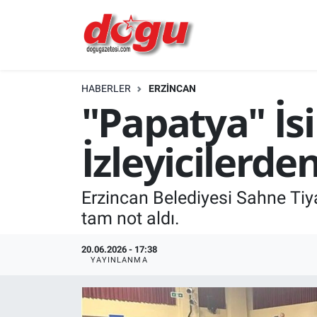
ERZINCAN
HABERLER
ERZINCAN
GÜNDEM
"Papatya" İs
ERZİNCAN FOTOĞRAFLARI
İzleyicilerde
SAĞLIK
Erzincan Belediyesi Sahne Tiya
EĞİTİM
tam not aldı.
EKONOMİ
20.06.2026 - 17:38
YAYINLANMA
Bilim, teknoloji
GENEL