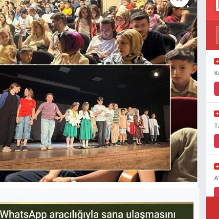
K
T
A