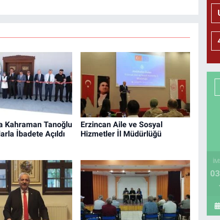
da Kahraman Tanoğlu
Erzincan Aile ve Sosyal
arla İbadete Açıldı
Hizmetler İl Müdürlüğü
İM
03