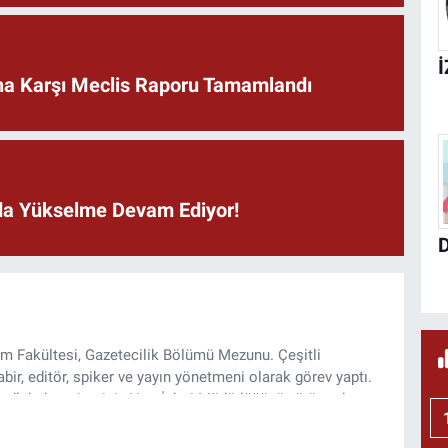
rına Karşı Meclis Raporu Tamamlandı
ında Yükselme Devam Ediyor!
şim Fakültesi, Gazetecilik Bölümü Mezunu. Çeşitli
ir, editör, spiker ve yayın yönetmeni olarak görev yaptı.
lı haber sitesinin Yazı İşleri Müdürlüğünü yürütmekte.