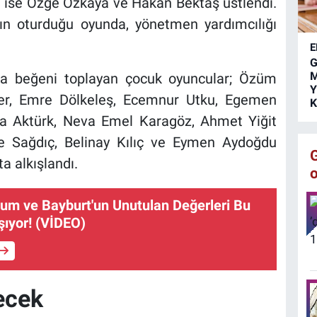
i ise Özge Özkaya ve Hakan Bektaş üstlendi.
s
k
ın oturduğu oyunda, yönetmen yardımcılığı
E
G
M
sla beğeni toplayan çocuk oyuncular; Özüm
Y
er, Emre Dölkeleş, Ecemnur Utku, Egemen
K
ra Aktürk, Neva Emel Karagöz, Ahmet Yiğit
e Sağdıç, Belinay Kılıç ve Eymen Aydoğdu
a alkışlandı.
rum ve Bayburt'un Unutulan Değerleri Bu
ıyor! (VİDEO)
ecek