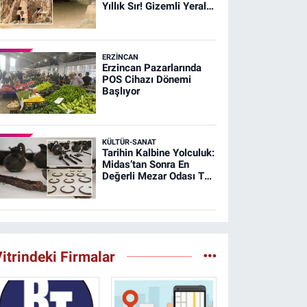
Yıllık Sır! Gizemli Yeraltı
Şehri Ağırnas
ERZINCAN
Erzincan Pazarlarında
POS Cihazı Dönemi
Başlıyor
KÜLTÜR-SANAT
Tarihin Kalbine Yolculuk:
Midas’tan Sonra En
Değerli Mezar Odası T26
Tümülüsünde
itrindeki Firmalar