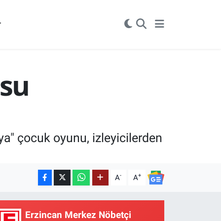
r
osu
ya" çocuk oyunu, izleyicilerden
-
+
A
A
Erzincan Merkez Nöbetçi