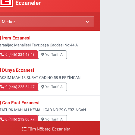
Eczaneler
İrem Eczanesi
araağaç Mahallesi Fevzipaşa Caddesi No:44 A
0 (446) 224 48 48
Yol Tarifi Al
Dünya Eczanesi
AKSİM MAH.13 ŞUBAT CAD.NO:58 B ERZİNCAN
0 (446) 228 54 47
Yol Tarifi Al
Can Fırat Eczanesi
TATÜRK MAH.ALİ KEMALİ CAD.NO:29 C ERZİNCAN
0 (446) 212 00 77
Yol Tarifi Al
Tüm Nöbetçi Eczaneler