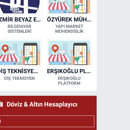
İZMİR BEYAZ EŞYA KLİMA KOMBİ SERVİSİ
ÖZYÜREK MÜHENDİSLİK
BİLGİSAYAR
YAPI MARKET
SİSTEMLERİ
MÜHENDİSLİK
DİŞ TEKNİSYENİ- MESUT KORKMAZ
ERŞIKOĞLU PLATFORM
DİŞ TEKNİSYEN
ERŞIKOĞLU
PLATFORM
Döviz & Altın Hesaplayıcı