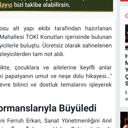
F
osu alt yapı ekibi tarafından hazırlanan
 Mahallesi TOKİ Konutları içerisinde bulunan
icilerle buluştu. Ücretsiz olarak sahnelenen
zleyicilerden tam not aldı.
M
te, çocuklara ve ailelerine keyifli anlar
Y
iki papatyanın umut ve neşe dolu hikayesi..."
Ç
S
vre bilinci ve dostluk temalarını işleyerek
E
a
ormanslarıyla Büyüledi
H
M
a
ni Ferruh Erkan, Sanat Yönetmenliğini Anıl
ç