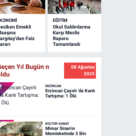
ürdürüyor. Ulaşımda
onfor artıyor.
KONOMİ
EĞİTİM
eciken Emekli
Okul Saldırılarına
aaşına
Karşı Meclis
argıtay'dan Faiz
Raporu
ararı
Tamamlandı
Geçen Yıl Bugün n
08 Ağustos
oldu
2025
ERZINCAN
Erzincan Çayırlı ’da Kanlı
Tartışma: 1 Ölü
KÜLTÜR-SANAT
Mimar Sinan’ın
Memleketinde 3 Bin