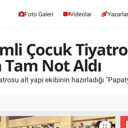
Foto Galeri
Videolar
Yazarla
imli Çocuk Tiyatr
n Tam Not Aldı
trosu alt yapı ekibinin hazırladığı "Papat