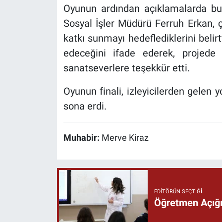
Oyunun ardından açıklamalarda bul
Sosyal İşler Müdürü Ferruh Erkan, ç
katkı sunmayı hedeflediklerini belirt
edeceğini ifade ederek, projed
sanatseverlere teşekkür etti.
Oyunun finali, izleyicilerden gelen 
sona erdi.
Muhabir:
Merve Kiraz
EDITÖRÜN SEÇTIĞI
Öğretmen Açığı 