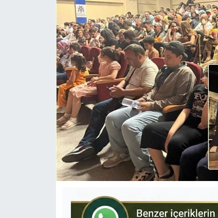
KÜLTÜR-SANAT
Yerel Haber
Politika
SPOR
YAŞAM
RESMİ İLAN