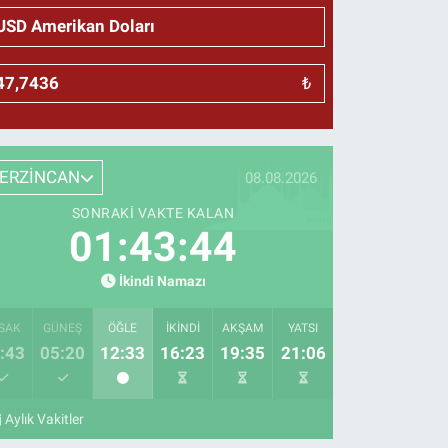
₺
ERZİNCAN
08.08.2026
SONRAKI VAKTE KALAN
01:43:43
İkindi Namazı
SAK
GÜNEŞ
ÖĞLE
İKINDI
AKŞAM
YATSI
:43
05:20
12:33
16:23
19:35
21:06
Aylık Vakitler