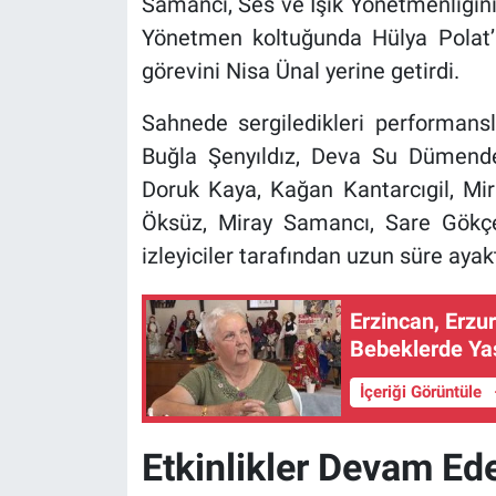
Samancı, Ses ve Işık Yönetmenliğin
Yönetmen koltuğunda Hülya Polat’
görevini Nisa Ünal yerine getirdi.
Sahnede sergiledikleri performan
Buğla Şenyıldız, Deva Su Dümend
Doruk Kaya, Kağan Kantarcıgil, Mi
Öksüz, Miray Samancı, Sare Gökç
izleyiciler tarafından uzun süre ayakt
Erzincan, Erzu
Bebeklerde Yaş
İçeriği Görüntüle
Etkinlikler Devam Ed