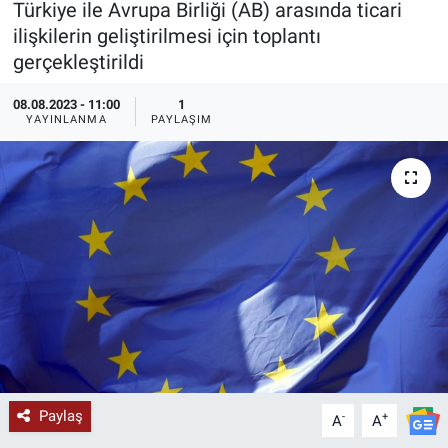
Türkiye ile Avrupa Birliği (AB) arasında ticari
ilişkilerin geliştirilmesi için toplantı
KÜLTÜR-SANAT
gerçekleştirildi
Yerel Haber
08.08.2023 - 11:00
1
YAYINLANMA
PAYLAŞIM
Politika
SPOR
YAŞAM
RESMİ İLAN
Paylaş
-
+
A
A