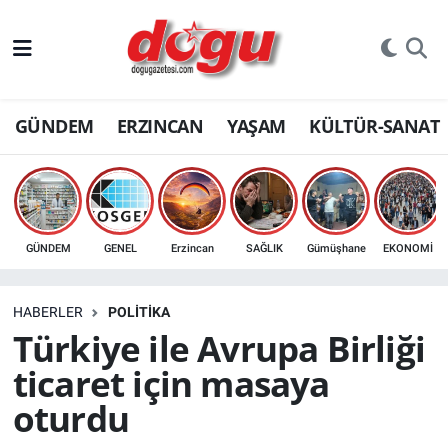
ERZINCAN
GÜNDEM
ERZINCAN
YAŞAM
KÜLTÜR-SANAT
GÜNDEM
ERZİNCAN FOTOĞRAFLARI
SAĞLIK
GÜNDEM
GENEL
Erzincan
SAĞLIK
Gümüşhane
EKONOMİ
EĞİTİM
HABERLER
POLITIKA
EKONOMİ
Türkiye ile Avrupa Birliği
ticaret için masaya
Bilim, teknoloji
oturdu
GENEL