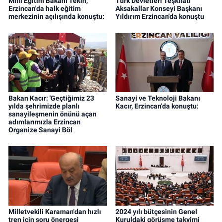
Milli Eğitim Bakanı Tekin,
Türk Devletleri Teşkilatı
Erzincan'da halk eğitim
Aksakallar Konseyi Başkanı
merkezinin açılışında konuştu:
Yıldırım Erzincan'da konuştu
Bakan Kacır: 'Geçtiğimiz 23
Sanayi ve Teknoloji Bakanı
yılda şehrimizde planlı
Kacır, Erzincan'da konuştu:
sanayileşmenin önünü açan
adımlarımızla Erzincan
Organize Sanayi Böl
Milletvekili Karaman'dan hızlı
2024 yılı bütçesinin Genel
tren için soru önergesi
Kuruldaki görüşme takvimi