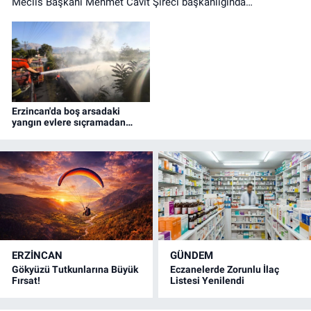
Meclis Başkanı Mehmet Cavit Şireci başkanlığında
gerçekleştirdi. Toplantıda gündem maddeleri görüşülerek
karara bağlandı.
Erzincan'da boş arsadaki
yangın evlere sıçramadan
söndürüldü
ERZINCAN
GÜNDEM
Gökyüzü Tutkunlarına Büyük
Eczanelerde Zorunlu İlaç
Fırsat!
Listesi Yenilendi