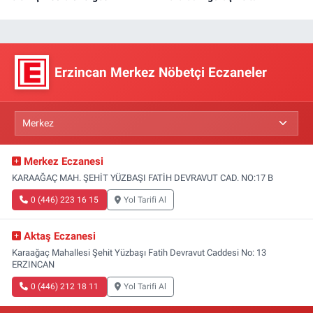
Erzincan Merkez Nöbetçi Eczaneler
Merkez Eczanesi
KARAAĞAÇ MAH. ŞEHİT YÜZBAŞI FATİH DEVRAVUT CAD. NO:17 B
0 (446) 223 16 15
Yol Tarifi Al
Aktaş Eczanesi
Karaağaç Mahallesi Şehit Yüzbaşı Fatih Devravut Caddesi No: 13
ERZINCAN
0 (446) 212 18 11
Yol Tarifi Al