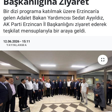
Başkanlığına Ziyaret
KÜLTÜR-SANAT
Bir dizi programa katılmak üzere Erzincan'a
gelen Adalet Bakan Yardımcısı Sedat Ayyıldız,
Yerel Haber
AK Parti Erzincan İl Başkanlığını ziyaret ederek
teşkilat mensuplarıyla bir araya geldi.
Politika
12.06.2026 - 15:11
YAYINLANMA
SPOR
YAŞAM
RESMİ İLAN