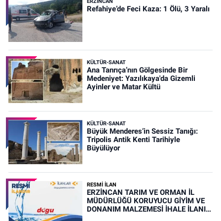
ERZINCAN
Refahiye’de Feci Kaza: 1 Ölü, 3 Yaralı
KÜLTÜR-SANAT
Ana Tanrıça’nın Gölgesinde Bir
Medeniyet: Yazılıkaya'da Gizemli
Ayinler ve Matar Kültü
KÜLTÜR-SANAT
Büyük Menderes’in Sessiz Tanığı:
Tripolis Antik Kenti Tarihiyle
Büyülüyor
RESMİ İLAN
ERZİNCAN TARIM VE ORMAN İL
MÜDÜRLÜĞÜ KORUYUCU GİYİM VE
DONANIM MALZEMESİ İHALE İLANI
(RESMİ İLAN)