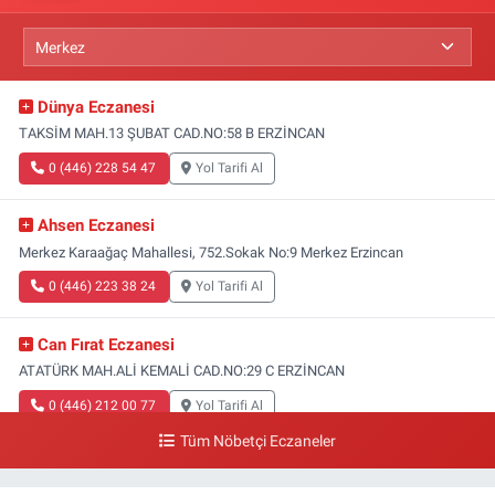
Dünya Eczanesi
TAKSİM MAH.13 ŞUBAT CAD.NO:58 B ERZİNCAN
0 (446) 228 54 47
Yol Tarifi Al
Ahsen Eczanesi
Merkez Karaağaç Mahallesi, 752.Sokak No:9 Merkez Erzincan
0 (446) 223 38 24
Yol Tarifi Al
Can Fırat Eczanesi
ATATÜRK MAH.ALİ KEMALİ CAD.NO:29 C ERZİNCAN
0 (446) 212 00 77
Yol Tarifi Al
Tüm Nöbetçi Eczaneler
Gazi Eczanesi
Başbağlar Mahallesi, Hacı Ali Akın Caddesi, No:41 Zemin :3 Merkez