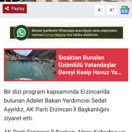
Paylaş
-
+
A
A
Sıcaktan Bunalan
Üzümlülü Vatandaşlar
Dereyi Kesip Havuz Yaptı
(VİDEO)
Bir dizi program kapsamında Erzincan'da
bulunan Adalet Bakan Yardımcısı Sedat
Ayyıldız, AK Parti Erzincan İl Başkanlığını
ziyaret etti.