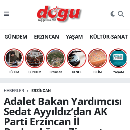
ERZINCAN
GÜNDEM
ERZINCAN
YAŞAM
KÜLTÜR-SANAT
GÜNDEM
ERZİNCAN FOTOĞRAFLARI
SAĞLIK
EĞİTİM
GÜNDEM
Erzincan
GENEL
BİLİM
YAŞAM
EĞİTİM
HABERLER
ERZINCAN
EKONOMİ
Adalet Bakan Yardımcısı
Sedat Ayyıldız’dan AK
Bilim, teknoloji
Parti Erzincan İl
GENEL