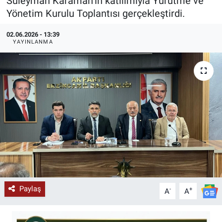
Süleyman Karaman’ın katılımıyla Yürütme ve
Yönetim Kurulu Toplantısı gerçekleştirdi.
KÜLTÜR-SANAT
02.06.2026 - 13:39
Yerel Haber
YAYINLANMA
Politika
SPOR
YAŞAM
RESMİ İLAN
Paylaş
-
+
A
A