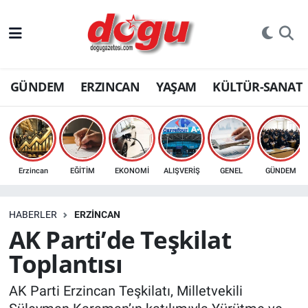
ERZINCAN
GÜNDEM
ERZINCAN
YAŞAM
KÜLTÜR-SANAT
GÜNDEM
ERZİNCAN FOTOĞRAFLARI
SAĞLIK
Erzincan
EĞİTİM
EKONOMİ
ALIŞVERİŞ
GENEL
GÜNDEM
EĞİTİM
HABERLER
ERZINCAN
EKONOMİ
AK Parti’de Teşkilat
Toplantısı
Bilim, teknoloji
AK Parti Erzincan Teşkilatı, Milletvekili
GENEL