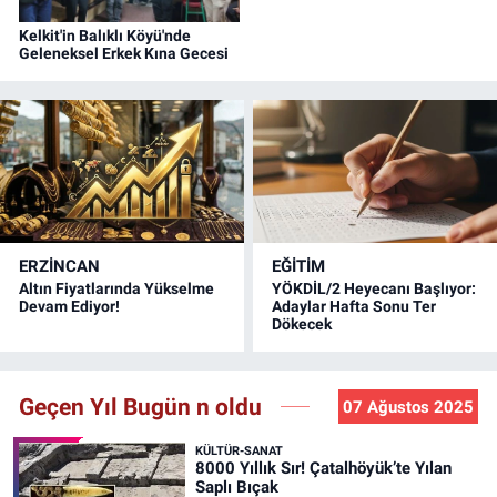
Kelkit'in Balıklı Köyü'nde
Geleneksel Erkek Kına Gecesi
ERZINCAN
EĞİTİM
Altın Fiyatlarında Yükselme
YÖKDİL/2 Heyecanı Başlıyor:
Devam Ediyor!
Adaylar Hafta Sonu Ter
Dökecek
Geçen Yıl Bugün n oldu
07 Ağustos 2025
KÜLTÜR-SANAT
8000 Yıllık Sır! Çatalhöyük’te Yılan
Saplı Bıçak