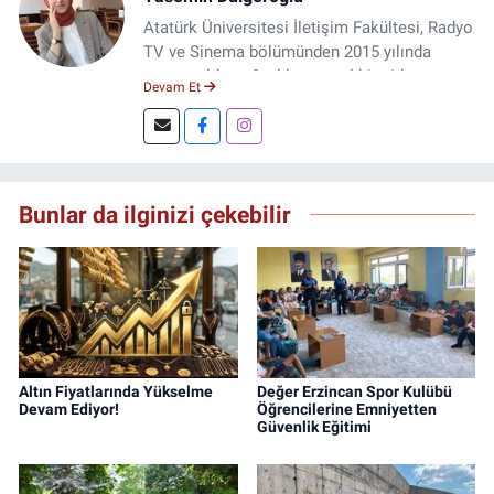
Atatürk Üniversitesi İletişim Fakültesi, Radyo
TV ve Sinema bölümünden 2015 yılında
mezun oldum. 3 yıl kurumsal bir şirkette
Devam Et
çalıştım. Şu an Erzincan'da
DoğuGazetesi.com internet haber sitesinde
muhabirlik yapıyor ve içerik üretiyorum.
Bunlar da ilginizi çekebilir
Altın Fiyatlarında Yükselme
Değer Erzincan Spor Kulübü
Devam Ediyor!
Öğrencilerine Emniyetten
Güvenlik Eğitimi