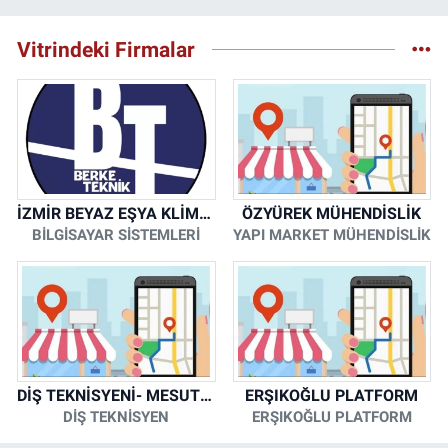
Vitrindeki Firmalar
İZMİR BEYAZ EŞYA KLİMA KOMBİ SERVİSİ
ÖZYÜREK MÜHENDİSLİK
BİLGİSAYAR SİSTEMLERİ
YAPI MARKET MÜHENDİSLİK
DİŞ TEKNİSYENİ- MESUT KORKMAZ
ERŞIKOĞLU PLATFORM
DİŞ TEKNİSYEN
ERŞIKOĞLU PLATFORM