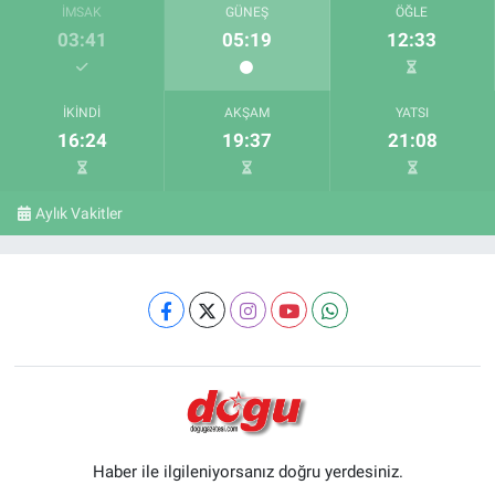
İMSAK
GÜNEŞ
ÖĞLE
03:41
05:19
12:33
İKINDI
AKŞAM
YATSI
16:24
19:37
21:08
Aylık Vakitler
Haber ile ilgileniyorsanız doğru yerdesiniz.