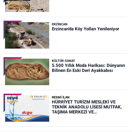
ERZINCAN
Erzincan’da Köy Yolları Yenileniyor
KÜLTÜR-SANAT
5.500 Yıllık Moda Harikası: Dünyanın
Bilinen En Eski Deri Ayakkabısı
RESMİ İLAN
HÜRRİYET TURİZM MESLEKİ VE
TEKNİK ANADOLU LİSESİ MUTFAK,
TAŞIMA MERKEZİ VE
YEMEKHANELERİNİN TEMİZLİĞİ İŞİ
(RESMİ İLAN)