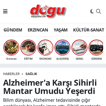
ERZINCAN
GÜNDEM
ERZINCAN
YAŞAM
KÜLTÜR-SANAT
GÜNDEM
ERZİNCAN FOTOĞRAFLARI
SAĞLIK
Erzincan
EĞİTİM
EKONOMİ
ALIŞVERİŞ
GENEL
GÜNDEM
EĞİTİM
HABERLER
SAĞLIK
EKONOMİ
Alzheimer'a Karşı Sihirli
Mantar Umudu Yeşerdi
Bilim, teknoloji
Bilim dünyası, Alzheimer tedavisinde çığır
GENEL