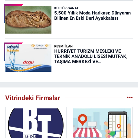
KÜLTÜR-SANAT
5.500 Yıllık Moda Harikası: Dünyanın
Bilinen En Eski Deri Ayakkabısı
RESMİ İLAN
HÜRRİYET TURİZM MESLEKİ VE
TEKNİK ANADOLU LİSESİ MUTFAK,
TAŞIMA MERKEZİ VE
YEMEKHANELERİNİN TEMİZLİĞİ İŞİ
(RESMİ İLAN)
Vitrindeki Firmalar