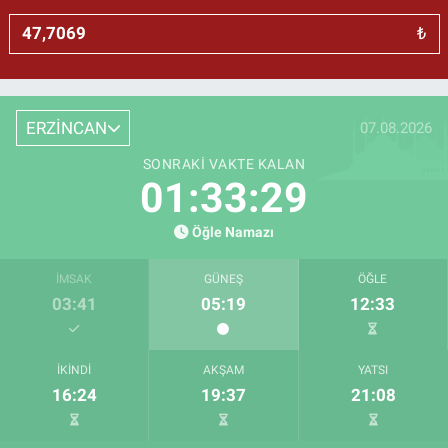
₺
ERZİNCAN
07.08.2026
SONRAKI VAKTE KALAN
01:33:28
Öğle Namazı
İMSAK
GÜNEŞ
ÖĞLE
03:41
05:19
12:33
İKINDI
AKŞAM
YATSI
16:24
19:37
21:08