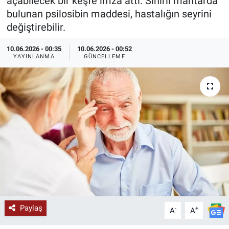
açabilecek bir keşfe imza attı. Sihirli mantarda
bulunan psilosibin maddesi, hastalığın seyrini
KÜLTÜR-SANAT
değiştirebilir.
Yerel Haber
10.06.2026 - 00:35
10.06.2026 - 00:52
YAYINLANMA
GÜNCELLEME
Politika
SPOR
YAŞAM
RESMİ İLAN
Paylaş
-
+
A
A