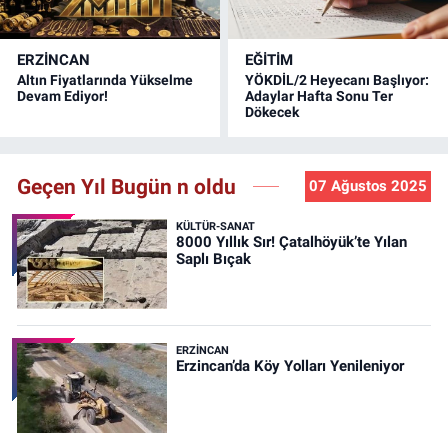
ERZINCAN
EĞİTİM
Altın Fiyatlarında Yükselme
YÖKDİL/2 Heyecanı Başlıyor:
Devam Ediyor!
Adaylar Hafta Sonu Ter
Dökecek
Geçen Yıl Bugün n oldu
07 Ağustos 2025
KÜLTÜR-SANAT
8000 Yıllık Sır! Çatalhöyük’te Yılan
Saplı Bıçak
ERZINCAN
Erzincan’da Köy Yolları Yenileniyor