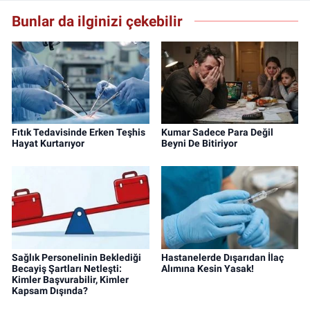
Bunlar da ilginizi çekebilir
Fıtık Tedavisinde Erken Teşhis
Kumar Sadece Para Değil
Hayat Kurtarıyor
Beyni De Bitiriyor
Sağlık Personelinin Beklediği
Hastanelerde Dışarıdan İlaç
Becayiş Şartları Netleşti:
Alımına Kesin Yasak!
Kimler Başvurabilir, Kimler
Kapsam Dışında?