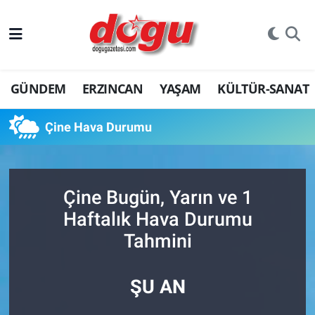
ERZINCAN
GÜNDEM
ERZINCAN
YAŞAM
KÜLTÜR-SANAT
GÜNDEM
ERZİNCAN FOTOĞRAFLARI
Çine Hava Durumu
SAĞLIK
Çine Bugün, Yarın ve 1
EĞİTİM
Haftalık Hava Durumu
EKONOMİ
Tahmini
Bilim, teknoloji
ŞU AN
GENEL