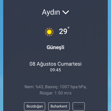
KÜLTÜR-SANAT
Aydın
Yerel Haber
°
29
Politika
Güneşli
SPOR
YAŞAM
08 Ağustos Cumartesi
09:45
RESMİ İLAN
Nem: %43, Basınç: 1007 hpa hPa,
Rüzgar: 1.50 m/s
Bozdoğan
Buharkent
Çine