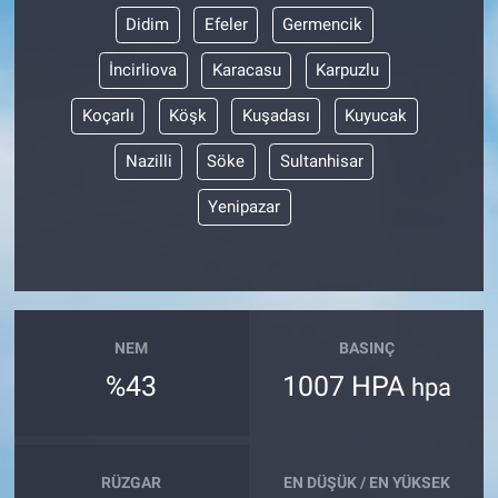
Didim
Efeler
Germencik
İncirliova
Karacasu
Karpuzlu
Koçarlı
Köşk
Kuşadası
Kuyucak
Nazilli
Söke
Sultanhisar
Yenipazar
NEM
BASINÇ
%43
1007 HPA
hpa
RÜZGAR
EN DÜŞÜK / EN YÜKSEK