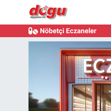
ERZINCAN
Nöbetçi Eczaneler
GÜNDEM
ERZİNCAN FOTOĞRAFLARI
SAĞLIK
EĞİTİM
EKONOMİ
Bilim, teknoloji
GENEL