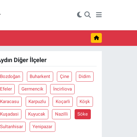
r
ydın Diğer İlçeler
Bozdoğan
Buharkent
Çine
Didim
Efeler
Germencik
İncirliova
Karacasu
Karpuzlu
Koçarli
Köşk
Kuşadasi
Kuyucak
Nazilli
Söke
Sultanhisar
Yenipazar