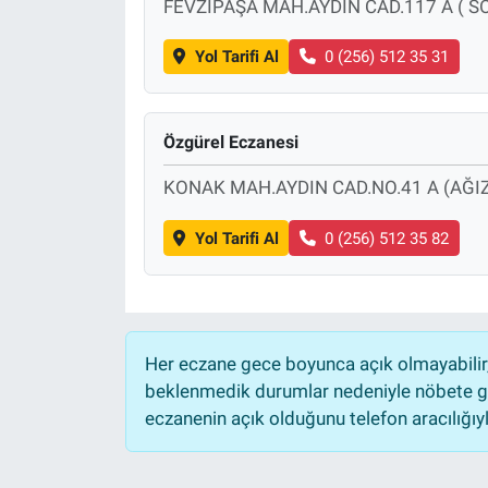
FEVZİPAŞA MAH.AYDIN CAD.117 A ( S
Yol Tarifi Al
0 (256) 512 35 31
Özgürel Eczanesi
KONAK MAH.AYDIN CAD.NO.41 A (AĞIZ
Yol Tarifi Al
0 (256) 512 35 82
Her eczane gece boyunca açık olmayabilir, 
beklenmedik durumlar nedeniyle nöbete ge
eczanenin açık olduğunu telefon aracılığıyla 