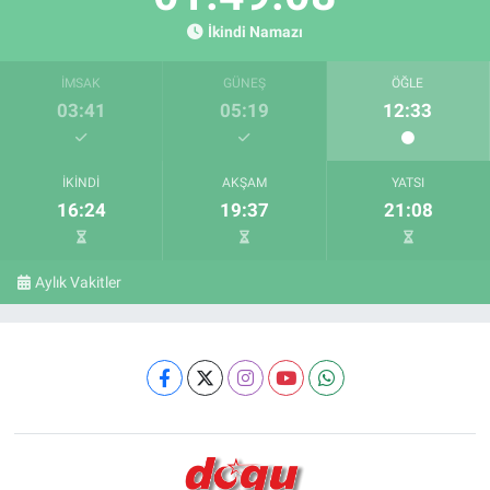
İkindi Namazı
İMSAK
GÜNEŞ
ÖĞLE
03:41
05:19
12:33
İKINDI
AKŞAM
YATSI
16:24
19:37
21:08
Aylık Vakitler