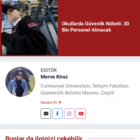
Okullarda Güvenlik Nöbeti: 30
Bin Personel Alınacak
EDITÖR
Merve Kiraz
Cumhuriyet Üniversitesi, İletişim Fakültesi,
Gazetecilik Bölümü Mezunu. Çeşitli
televizyon ve gazetelerde muhabir, editör,
Devam Et
spiker ve yayın yönetmeni olarak görev yaptı.
Şuan, www.dogugazetesi.com adlı haber
sitesinin Yazı İşleri Müdürlüğünü yürütmekte.
Bunlar da ilginizi çekebilir