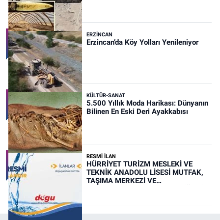
ERZINCAN
Erzincan’da Köy Yolları Yenileniyor
KÜLTÜR-SANAT
5.500 Yıllık Moda Harikası: Dünyanın
Bilinen En Eski Deri Ayakkabısı
RESMİ İLAN
HÜRRİYET TURİZM MESLEKİ VE
TEKNİK ANADOLU LİSESİ MUTFAK,
TAŞIMA MERKEZİ VE
YEMEKHANELERİNİN TEMİZLİĞİ İŞİ
(RESMİ İLAN)