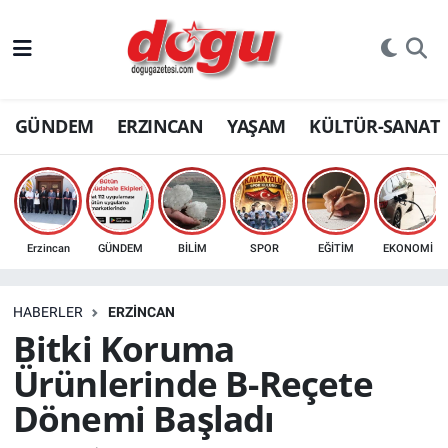
ERZINCAN
GÜNDEM
ERZINCAN
YAŞAM
KÜLTÜR-SANAT
GÜNDEM
ERZİNCAN FOTOĞRAFLARI
SAĞLIK
Erzincan
GÜNDEM
BİLİM
SPOR
EĞİTİM
EKONOMİ
EĞİTİM
HABERLER
ERZINCAN
EKONOMİ
Bitki Koruma
Ürünlerinde B-Reçete
Bilim, teknoloji
Dönemi Başladı
GENEL