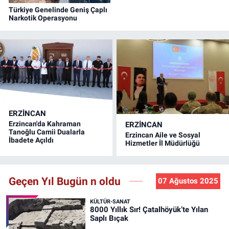
Türkiye Genelinde Geniş Çaplı
Narkotik Operasyonu
ERZINCAN
Erzincan'da Kahraman
ERZINCAN
Tanoğlu Camii Dualarla
Erzincan Aile ve Sosyal
İbadete Açıldı
Hizmetler İl Müdürlüğü
Geçen Yıl Bugün n oldu
07 Ağustos 2025
KÜLTÜR-SANAT
8000 Yıllık Sır! Çatalhöyük’te Yılan
Saplı Bıçak