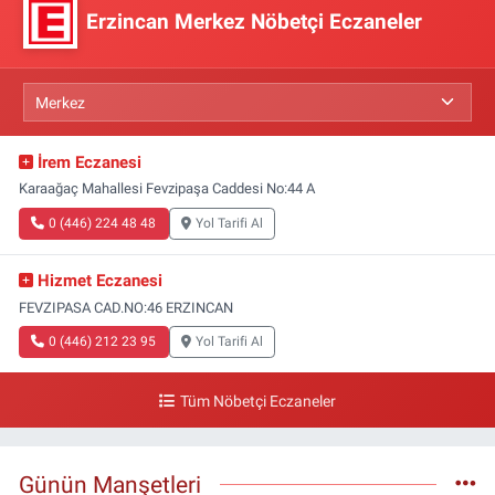
Erzincan Merkez Nöbetçi Eczaneler
İrem Eczanesi
Karaağaç Mahallesi Fevzipaşa Caddesi No:44 A
0 (446) 224 48 48
Yol Tarifi Al
Hizmet Eczanesi
FEVZIPASA CAD.NO:46 ERZINCAN
0 (446) 212 23 95
Yol Tarifi Al
Tüm Nöbetçi Eczaneler
Günün Manşetleri