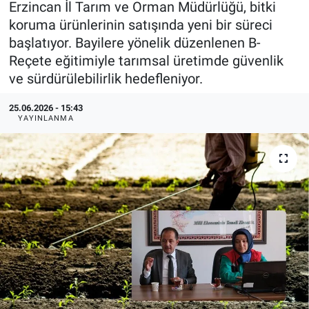
Erzincan İl Tarım ve Orman Müdürlüğü, bitki
koruma ürünlerinin satışında yeni bir süreci
KÜLTÜR-SANAT
başlatıyor. Bayilere yönelik düzenlenen B-
Reçete eğitimiyle tarımsal üretimde güvenlik
Yerel Haber
ve sürdürülebilirlik hedefleniyor.
Politika
25.06.2026 - 15:43
YAYINLANMA
SPOR
YAŞAM
RESMİ İLAN