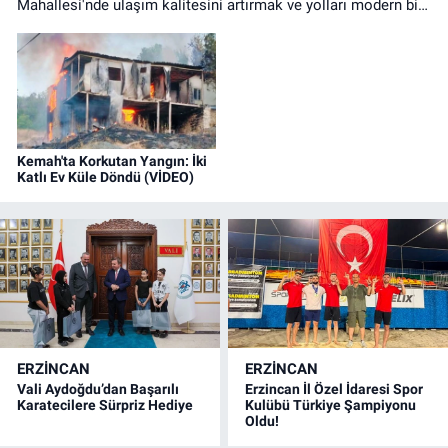
Mahallesi'nde ulaşım kalitesini artırmak ve yolları modern bir
görünüme kavuşturmak için parke çalışmalarını sürdürüyor.
Kemah'ta Korkutan Yangın: İki
Katlı Ev Küle Döndü (VİDEO)
ERZINCAN
ERZINCAN
Vali Aydoğdu’dan Başarılı
Erzincan İl Özel İdaresi Spor
Karatecilere Sürpriz Hediye
Kulübü Türkiye Şampiyonu
Oldu!