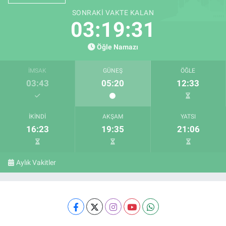
SONRAKI VAKTE KALAN
03:19:30
Öğle Namazı
İMSAK
GÜNEŞ
ÖĞLE
03:43
05:20
12:33
İKINDI
AKŞAM
YATSI
16:23
19:35
21:06
Aylık Vakitler