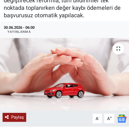
değiştirecek reformla, tüm bildirimler tek
noktada toplanırken değer kaybı ödemeleri de
KÜLTÜR-SANAT
başvurusuz otomatik yapılacak.
Yerel Haber
30.06.2026 - 06:00
YAYINLANMA
Politika
SPOR
YAŞAM
RESMİ İLAN
Paylaş
-
+
A
A