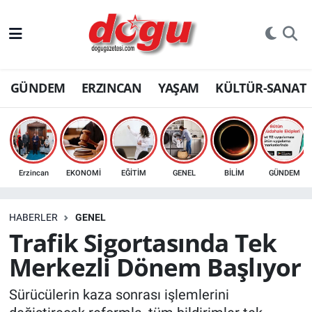
ERZINCAN
GÜNDEM
ERZINCAN
YAŞAM
KÜLTÜR-SANAT
GÜNDEM
ERZİNCAN FOTOĞRAFLARI
SAĞLIK
Erzincan
EKONOMİ
EĞİTİM
GENEL
BİLİM
GÜNDEM
EĞİTİM
HABERLER
GENEL
EKONOMİ
Trafik Sigortasında Tek
Merkezli Dönem Başlıyor
Bilim, teknoloji
Sürücülerin kaza sonrası işlemlerini
GENEL