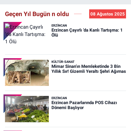
Geçen Yıl Bugün n oldu
08 Ağustos 2025
ERZINCAN
Erzincan Çayırlı ’da Kanlı Tartışma: 1
Ölü
KÜLTÜR-SANAT
Mimar Sinan’ın Memleketinde 3 Bin
Yıllık Sır! Gizemli Yeraltı Şehri Ağırnas
ERZINCAN
Erzincan Pazarlarında POS Cihazı
Dönemi Başlıyor