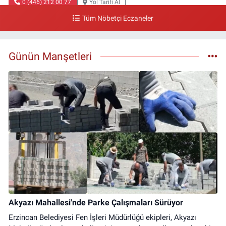
0 (446) 212 00 77
Yol Tarifi Al
Tüm Nöbetçi Eczaneler
Gazi Eczanesi
Başbağlar Mahallesi, Hacı Ali Akın Caddesi, No:41 Zemin :3 Merkez
Erzincan
Günün Manşetleri
0 (446) 212 10 20
Yol Tarifi Al
Akyazı Mahallesi'nde Parke Çalışmaları Sürüyor
Erzincan Belediyesi Fen İşleri Müdürlüğü ekipleri, Akyazı