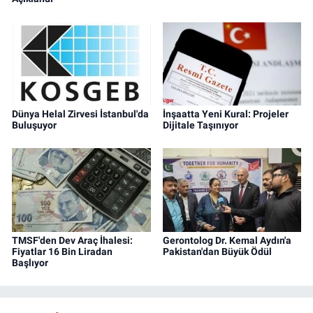
Dünya Helal Zirvesi İstanbul'da
İnşaatta Yeni Kural: Projeler
Buluşuyor
Dijitale Taşınıyor
TMSF'den Dev Araç İhalesi:
Gerontolog Dr. Kemal Aydın'a
Fiyatlar 16 Bin Liradan
Pakistan'dan Büyük Ödül
Başlıyor