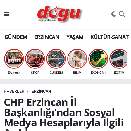
ERZINCAN
GÜNDEM
ERZINCAN
YAŞAM
KÜLTÜR-SANAT
GÜNDEM
ERZİNCAN FOTOĞRAFLARI
SAĞLIK
Erzincan
SPOR
GÜNDEM
BİLİM
EKONOMİ
EĞİTİM
EĞİTİM
HABERLER
ERZINCAN
EKONOMİ
CHP Erzincan İl
Başkanlığı’ndan Sosyal
Bilim, teknoloji
Medya Hesaplarıyla İlgili
GENEL