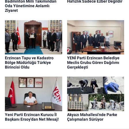
Badminton Milli Takımından
Hafızlık Sadece Ezber Değildir
Oda Yönetimine Anlamlı
Ziyaret
Erzincan Tapu ve Kadastro
YENİ Parti Erzincan Belediye
Bölge Müdürlüğü Türkiye
Meclis Grubu Görev Dağılımı
Birincisi Oldu
Gerçekleşti
Yeni Parti Erzincan Kurucu İl
Akyazı Mahallesi'nde Parke
Başkanı Ersoy'dan Net Mesaj!
Çalışmaları Sürüyor