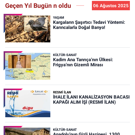
Geçen Yıl Bugün n oldu
06 Ağustos 2025
YAŞAM
Kargaların Şaşırtıcı Tedavi Yöntemi:
Karıncalarla Doğal Banyo!
KÜLTÜR-SANAT
Kadim Ana Tanrıça’nın Ülkesi:
Frigya’nın Gizemli Mirası
RESMİ İLAN
İHALE İLANI KANALİZASYON BACASI
KAPAĞI ALIM İŞİ (RESMİ İLAN)
KÜLTÜR-SANAT
Anadolu’nun Gizli Hazinesi, 1300