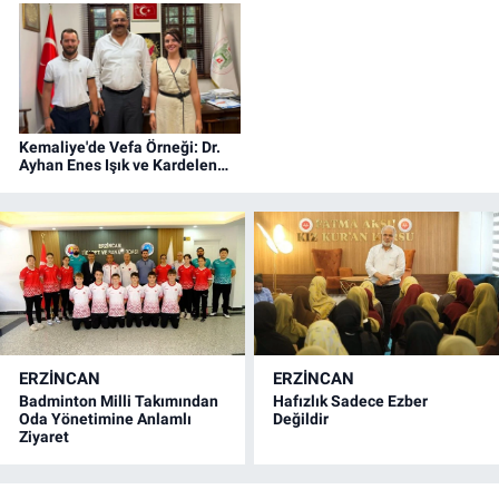
personeli katıldı.
Kemaliye'de Vefa Örneği: Dr.
Ayhan Enes Işık ve Kardelen
Işık'a Fahri Hemşehrilik Beratı
ERZINCAN
ERZINCAN
Badminton Milli Takımından
Hafızlık Sadece Ezber
Oda Yönetimine Anlamlı
Değildir
Ziyaret