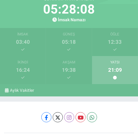
05:28:08
İmsak Namazı
İMSAK
GÜNEŞ
ÖĞLE
03:40
05:18
12:33
İKINDI
AKŞAM
YATSI
16:24
19:38
21:09
Aylık Vakitler