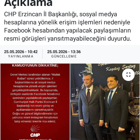
Açıklama
KÜLTÜR-SANAT
CHP Erzincan İl Başkanlığı, sosyal medya
hesaplarına yönelik erişim işlemleri nedeniyle
Yerel Haber
Facebook hesabından yapılacak paylaşımların
resmi görüşleri yansıtmayabileceğini duyurdu.
Politika
25.05.2026 - 10:42
25.05.2026 - 13:36
YAYINLANMA
GÜNCELLEME
SPOR
YAŞAM
RESMİ İLAN