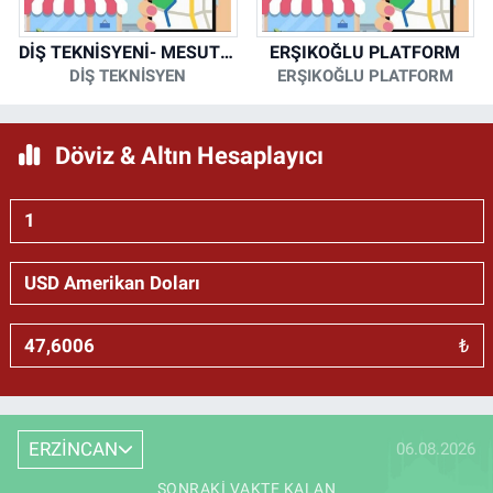
DİŞ TEKNİSYENİ- MESUT KORKMAZ
ERŞIKOĞLU PLATFORM
DİŞ TEKNİSYEN
ERŞIKOĞLU PLATFORM
Döviz & Altın Hesaplayıcı
₺
ERZİNCAN
06.08.2026
SONRAKI VAKTE KALAN