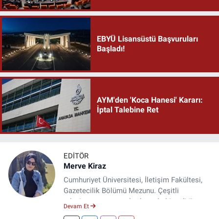
EBYÜ Lisansüstü Başvuruları
Başladı!
AYM'den 'Koca Hanesi' Kararı:
İptal Talebine Ret
EDITÖR
Merve Kiraz
Cumhuriyet Üniversitesi, İletişim Fakültesi,
Gazetecilik Bölümü Mezunu. Çeşitli
televizyon ve gazetelerde muhabir, editör,
Devam Et
spiker ve yayın yönetmeni olarak görev yaptı.