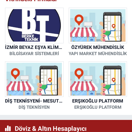
İZMİR BEYAZ EŞYA KLİMA KOMBİ SERVİSİ
ÖZYÜREK MÜHENDİSLİK
BİLGİSAYAR SİSTEMLERİ
YAPI MARKET MÜHENDİSLİK
DİŞ TEKNİSYENİ- MESUT KORKMAZ
ERŞIKOĞLU PLATFORM
DİŞ TEKNİSYEN
ERŞIKOĞLU PLATFORM
Döviz & Altın Hesaplayıcı