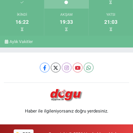
İKINDI
AKŞAM
YATSI
16:22
19:33
21:03
Aylık Vakitler
Haber ile ilgileniyorsanız doğru yerdesiniz.