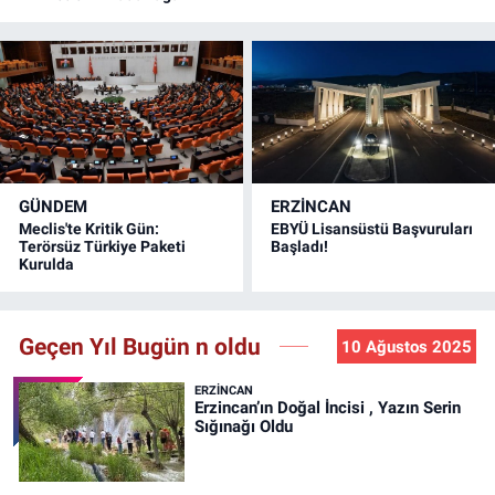
GÜNDEM
ERZINCAN
Meclis'te Kritik Gün:
EBYÜ Lisansüstü Başvuruları
Terörsüz Türkiye Paketi
Başladı!
Kurulda
Geçen Yıl Bugün n oldu
10 Ağustos 2025
ERZINCAN
Erzincan’ın Doğal İncisi , Yazın Serin
Sığınağı Oldu