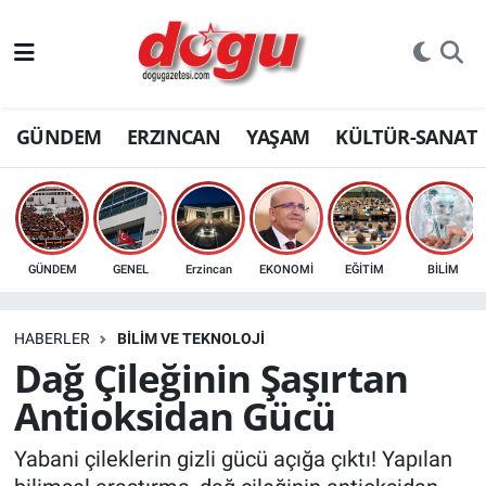
ERZINCAN
GÜNDEM
ERZINCAN
YAŞAM
KÜLTÜR-SANAT
GÜNDEM
ERZİNCAN FOTOĞRAFLARI
SAĞLIK
GÜNDEM
GENEL
Erzincan
EKONOMİ
EĞİTİM
BİLİM
EĞİTİM
HABERLER
BİLİM VE TEKNOLOJİ
EKONOMİ
Dağ Çileğinin Şaşırtan
Antioksidan Gücü
Bilim, teknoloji
Yabani çileklerin gizli gücü açığa çıktı! Yapılan
GENEL