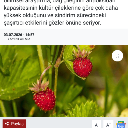
bilimsel araştırma, dağ çileğinin antioksidan
kapasitesinin kültür çileklerine göre çok daha
KÜLTÜR-SANAT
yüksek olduğunu ve sindirim sürecindeki
şaşırtıcı etkilerini gözler önüne seriyor.
Yerel Haber
03.07.2026 - 14:57
Politika
YAYINLANMA
SPOR
YAŞAM
RESMİ İLAN
Paylaş
-
+
A
A