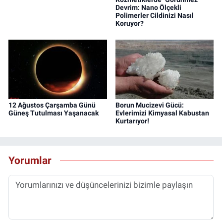
Devrim: Nano Ölçekli
Polimerler Cildinizi Nasıl
Koruyor?
12 Ağustos Çarşamba Günü
Borun Mucizevi Gücü:
Güneş Tutulması Yaşanacak
Evlerimizi Kimyasal Kabustan
Kurtarıyor!
Yorumlar