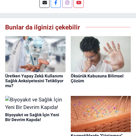
Şuan, www.dogugazetesi.com adlı haber
sitesinin Yazı İşleri Müdürlüğünü yürütmekte.
Bunlar da ilginizi çekebilir
Üretken Yapay Zekâ Kullanımı
Öksürük Kabusuna Bilimsel
Sağlık Anksiyetesini Tetikliyor
Çözüm
mu?
Biyoyakıt ve Sağlık İçin Yeni
Bir Devrim Kapıda!
Kozmetiklerde "Görünmez"