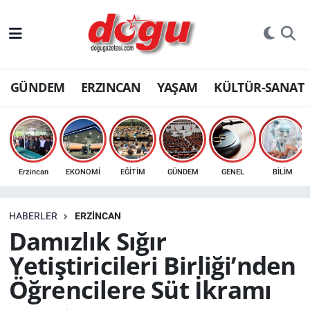
ERZINCAN
GÜNDEM
ERZINCAN
YAŞAM
KÜLTÜR-SANAT
GÜNDEM
ERZİNCAN FOTOĞRAFLARI
SAĞLIK
Erzincan
EKONOMİ
EĞİTİM
GÜNDEM
GENEL
BİLİM
EĞİTİM
HABERLER
ERZINCAN
EKONOMİ
Damızlık Sığır
Yetiştiricileri Birliği’nden
Bilim, teknoloji
Öğrencilere Süt İkramı
GENEL