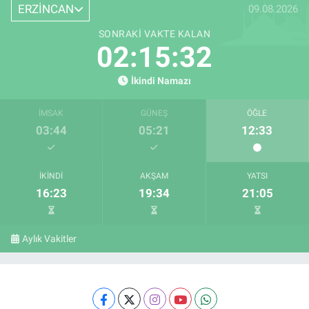
ERZİNCAN
09.08.2026
SONRAKI VAKTE KALAN
02:15:32
İkindi Namazı
İMSAK
GÜNEŞ
ÖĞLE
03:44
05:21
12:33
İKINDI
AKŞAM
YATSI
16:23
19:34
21:05
Aylık Vakitler