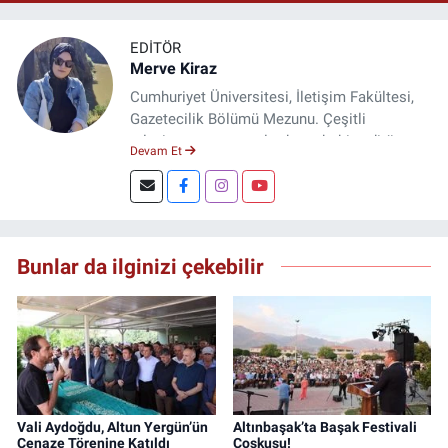
EDITÖR
Merve Kiraz
Cumhuriyet Üniversitesi, İletişim Fakültesi,
Gazetecilik Bölümü Mezunu. Çeşitli
televizyon ve gazetelerde muhabir, editör,
Devam Et
spiker ve yayın yönetmeni olarak görev yaptı.
Şuan, www.dogugazetesi.com adlı haber
sitesinin Yazı İşleri Müdürlüğünü yürütmekte.
Bunlar da ilginizi çekebilir
Vali Aydoğdu, Altun Yergün’ün
Altınbaşak’ta Başak Festivali
Cenaze Törenine Katıldı
Coşkusu!