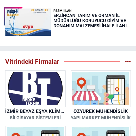
RESMİ İLAN
ERZİNCAN TARIM VE ORMAN İL
MÜDÜRLÜĞÜ KORUYUCU GİYİM VE
DONANIM MALZEMESİ İHALE İLANI
(RESMİ İLAN)
Vitrindeki Firmalar
İZMİR BEYAZ EŞYA KLİMA KOMBİ SERVİSİ
ÖZYÜREK MÜHENDİSLİK
BİLGİSAYAR SİSTEMLERİ
YAPI MARKET MÜHENDİSLİK