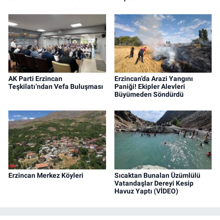
AK Parti Erzincan
Erzincan’da Arazi Yangını
Teşkilatı’ndan Vefa Buluşması
Paniği! Ekipler Alevleri
Büyümeden Söndürdü
Erzincan Merkez Köyleri
Sıcaktan Bunalan Üzümlülü
Vatandaşlar Dereyi Kesip
Havuz Yaptı (VİDEO)