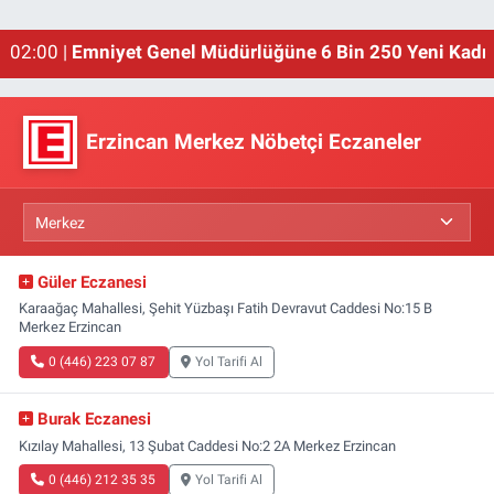
01:00 |
Erzincan'ın Meşhur Buğday Meydanı Yıkılacak!
02:00 |
Emniyet Genel Müdürlüğüne 6 Bin 250 Yeni Kadro
Erzincan Merkez Nöbetçi Eczaneler
Güler Eczanesi
Karaağaç Mahallesi, Şehit Yüzbaşı Fatih Devravut Caddesi No:15 B
Merkez Erzincan
0 (446) 223 07 87
Yol Tarifi Al
Burak Eczanesi
Kızılay Mahallesi, 13 Şubat Caddesi No:2 2A Merkez Erzincan
0 (446) 212 35 35
Yol Tarifi Al