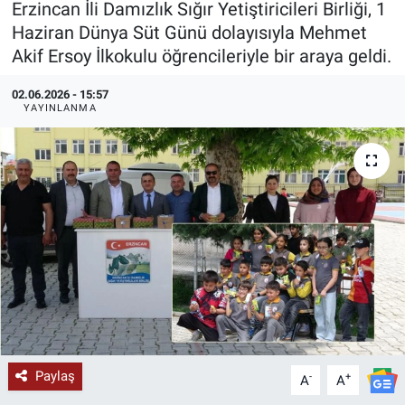
Erzincan İli Damızlık Sığır Yetiştiricileri Birliği, 1
Haziran Dünya Süt Günü dolayısıyla Mehmet
KÜLTÜR-SANAT
Akif Ersoy İlkokulu öğrencileriyle bir araya geldi.
Yerel Haber
02.06.2026 - 15:57
YAYINLANMA
Politika
SPOR
YAŞAM
RESMİ İLAN
Paylaş
-
+
A
A