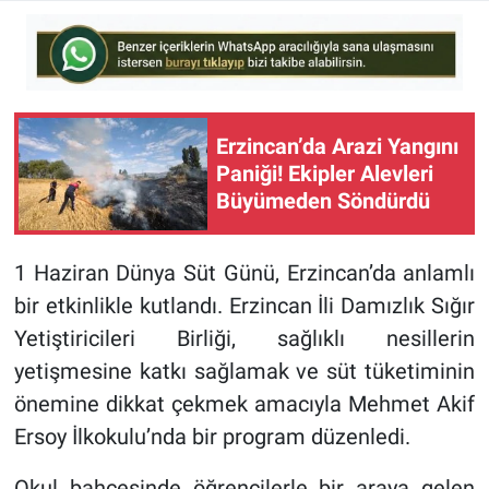
Erzincan’da Arazi Yangını
Paniği! Ekipler Alevleri
Büyümeden Söndürdü
1 Haziran Dünya Süt Günü, Erzincan’da anlamlı
bir etkinlikle kutlandı. Erzincan İli Damızlık Sığır
Yetiştiricileri Birliği, sağlıklı nesillerin
yetişmesine katkı sağlamak ve süt tüketiminin
önemine dikkat çekmek amacıyla Mehmet Akif
Ersoy İlkokulu’nda bir program düzenledi.
Okul bahçesinde öğrencilerle bir araya gelen