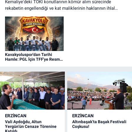
Kemaliye'deki TOKİ konutlarının kömür alım sürecinde
rekabetin engellendiği ve kat maliklerinin haklarının ihlal
edildiği iddialarına ilişkin basın açıklaması.
Kavakyoluspor'dan Tarihi
Hamle: PGL İçin TFF'ye Resmi
Başvuru Yapıldı!
ERZINCAN
ERZINCAN
Vali Aydoğdu, Altun
Altınbaşak’ta Başak Festivali
Yergün’ün Cenaze Törenine
Coşkusu!
Katıldı