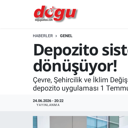
ERZINCAN
HABERLER
GENEL
GÜNDEM
Depozito sist
ERZİNCAN FOTOĞRAFLARI
dönüşüyor!
SAĞLIK
Çevre, Şehircilik ve İklim Değ
EĞİTİM
depozito uygulaması 1 Temmuz
EKONOMİ
24.06.2026 - 20:22
YAYINLANMA
Bilim, teknoloji
GENEL