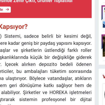
inde Zehir Çıktı, Ürünler Toplatıldı
üle
 Kapsıyor?
Sistemi, sadece belirli bir kesimi değil,
lere kadar geniş bir paydaş yapısını kapsıyor.
lar ve şirketlerin üstlendiği farklı roller
şkanlıklarında küçük bir değişikliğe giderek
r. İçecek alırken depozito bedeli ödenen
eticiler, bu ambalajları tüketim sonrasında
V
 ulaştırıyor. Böylece vatandaşlar, atıkların
 hem geri dönüşüme katkı sağlıyor hem de
 alabiliyor. Şirketler ve HOREKA işletmeleri
tırarak sistemin profesyonel bir dijital