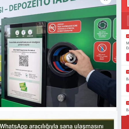
M
E
B
B