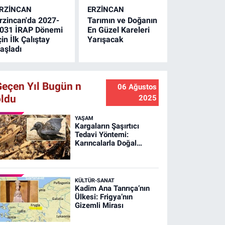
ürkiye 3.sü oldu.
RZINCAN
ERZINCAN
rzincan'da 2027-
Tarımın ve Doğanın
031 İRAP Dönemi
En Güzel Kareleri
çin İlk Çalıştay
Yarışacak
aşladı
Geçen Yıl Bugün n
06 Ağustos
oldu
2025
YAŞAM
Kargaların Şaşırtıcı
Tedavi Yöntemi:
Karıncalarla Doğal
Banyo!
KÜLTÜR-SANAT
Kadim Ana Tanrıça’nın
Ülkesi: Frigya’nın
Gizemli Mirası