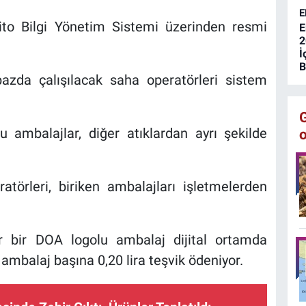
T
E
ito Bilgi Yönetim Sistemi üzerinden resmi
E
2
İ
B
azda çalışılacak saha operatörleri sistem
 ambalajlar, diğer atıklardan ayrı şekilde
törleri, biriken ambalajları işletmelerden
 bir DOA logolu ambalaj dijital ortamda
ambalaj başına 0,20 lira teşvik ödeniyor.