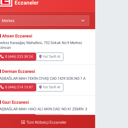
Eczaneler
Ahsen Eczanesi
erkez Karaağaç Mahallesi, 752.Sokak No:9 Merkez
rzincan
0 (446) 223 38 24
Yol Tarifi Al
Derman Eczanesi
AŞBAĞLAR MAH.TEKİN CİVAŞ CAD.1429 SOK.NO:1 A
0 (446) 214 13 87
Yol Tarifi Al
Gazi Eczanesi
AŞBAĞLAR MAH. HACI ALİ AKIN CAD. NO:41 ZEMİN :3
0 (446) 212 10 20
Yol Tarifi Al
Tüm Nöbetçi Eczaneler