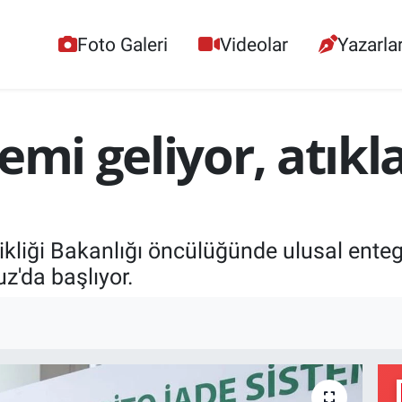
Foto Galeri
Videolar
Yazarla
emi geliyor, atıkl
işikliği Bakanlığı öncülüğünde ulusal ente
'da başlıyor.