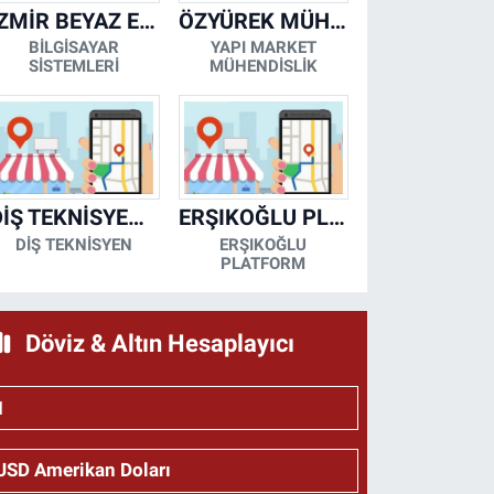
İZMİR BEYAZ EŞYA KLİMA KOMBİ SERVİSİ
ÖZYÜREK MÜHENDİSLİK
BİLGİSAYAR
YAPI MARKET
SİSTEMLERİ
MÜHENDİSLİK
DİŞ TEKNİSYENİ- MESUT KORKMAZ
ERŞIKOĞLU PLATFORM
DİŞ TEKNİSYEN
ERŞIKOĞLU
PLATFORM
Döviz & Altın Hesaplayıcı