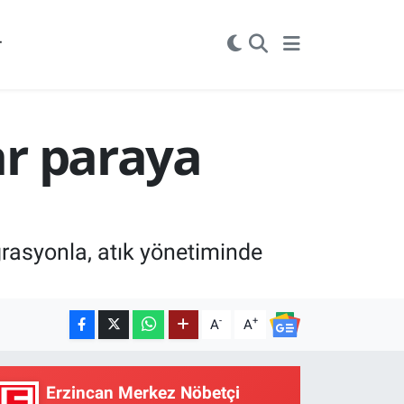
r
ar paraya
grasyonla, atık yönetiminde
-
+
A
A
Erzincan Merkez Nöbetçi