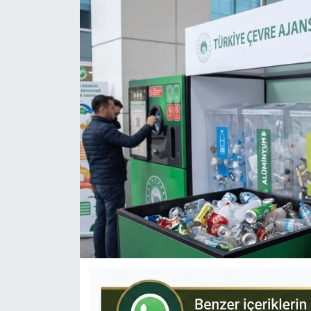
KÜLTÜR-SANAT
Yerel Haber
Politika
SPOR
YAŞAM
RESMİ İLAN