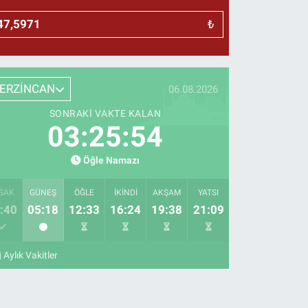
₺
ERZİNCAN
06.08.2026
SONRAKI VAKTE KALAN
03:25:53
Öğle Namazı
SAK
GÜNEŞ
ÖĞLE
İKINDI
AKŞAM
YATSI
:40
05:18
12:33
16:24
19:38
21:09
Aylık Vakitler