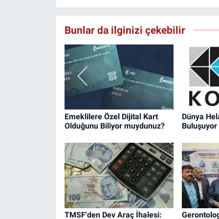
Bunlar da ilginizi çekebilir
Emeklilere Özel Dijital Kart
Dünya Hela
Olduğunu Biliyor muydunuz?
Buluşuyor
TMSF'den Dev Araç İhalesi:
Gerontolog