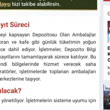
yıt Süreci
lçeyi kapsayan Depozitosu Olan Ambalajlar
storan ve kafe gibi günlük tüketimin yoğun
E
e dahil ediyor. İşletmeler, Depozito Bilgi
yıtlarını tamamlayarak sürece katılıyor. Bu
G
endi bölgelerinde hizmet verecek saha
M
peratörler, işletmelerde toplanan ambalajları
Ş
rkezlerine taşıyor.
T
B
ılacak?
Ş
E
le yönetiliyor. İşletmelerin sisteme uyumu için
K
b