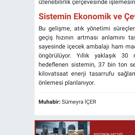
izlenebilirlik çerçevesinde işlemesini
Sistemin Ekonomik ve Çev
Bu gelişme, atık yönetimi süreçle
geçiş hızının artması anlamını ta
sayesinde içecek ambalajı ham mad
öngörülüyor. Yıllık yaklaşık 30
hedeflenen sistemin, 37 bin ton s
kilovatsaat enerji tasarrufu sağla
önlemesi planlanıyor.
Muhabir:
Sümeyra İÇER
EDITÖRÜN SEÇTIĞI