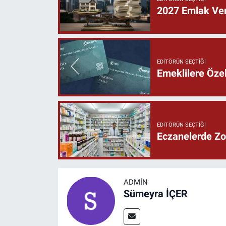
2027 Emlak Verg
EDITÖRÜN SEÇTIĞI
Emeklilere Özel
EDITÖRÜN SEÇTIĞI
Eczanelerde Zor
ADMIN
Sümeyra İÇER