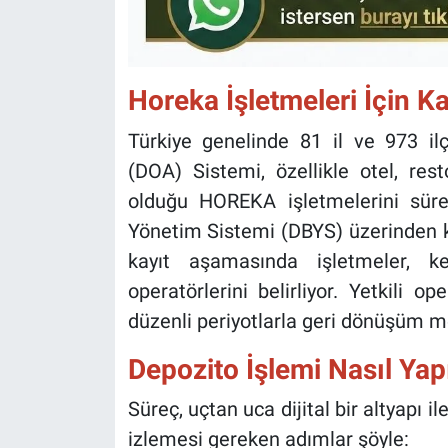
Horeka İşletmeleri İçin Ka
Türkiye genelinde 81 il ve 973 i
(DOA) Sistemi, özellikle otel, re
olduğu HOREKA işletmelerini sürec
Yönetim Sistemi (DBYS) üzerinden ka
kayıt aşamasında işletmeler, k
operatörlerini belirliyor. Yetkili o
düzenli periyotlarla geri dönüşüm me
Depozito İşlemi Nasıl Yap
Süreç, uçtan uca dijital bir altyapı i
izlemesi gereken adımlar şöyle: