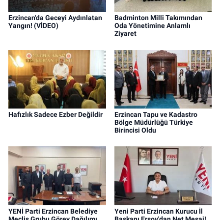
Erzincan'da Geceyi Aydınlatan
Badminton Milli Takımından
Yangın! (VİDEO)
Oda Yönetimine Anlamlı
Ziyaret
Hafızlık Sadece Ezber Değildir
Erzincan Tapu ve Kadastro
Bölge Müdürlüğü Türkiye
Birincisi Oldu
YENİ Parti Erzincan Belediye
Yeni Parti Erzincan Kurucu İl
Meclis Grubu Görev Dağılımı
Başkanı Ersoy'dan Net Mesaj!