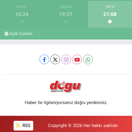
İKINDI
AKŞAM
YATSI
16:24
19:37
21:08
Aylık Vakitler
Haber ile ilgileniyorsanız doğru yerdesiniz.
RSS
Copyright © 2026 Her hakkı saklıdır.