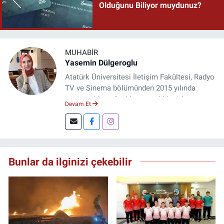
Olduğunu Biliyor muydunuz?
MUHABIR
Yasemin Dülgeroglu
Atatürk Üniversitesi İletişim Fakültesi, Radyo
TV ve Sinema bölümünden 2015 yılında
mezun oldum. 3 yıl kurumsal bir şirkette
Devam Et
çalıştım. Şu an Erzincan'da
DoğuGazetesi.com internet haber sitesinde
muhabirlik yapıyor ve içerik üretiyorum.
Bunlar da ilginizi çekebilir