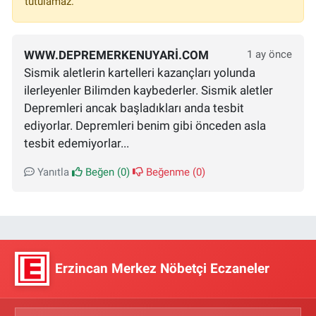
tutulamaz.
WWW.DEPREMERKENUYARI.COM
1 ay önce
Sismik aletlerin kartelleri kazançları yolunda
ilerleyenler Bilimden kaybederler. Sismik aletler
Depremleri ancak başladıkları anda tesbit
ediyorlar. Depremleri benim gibi önceden asla
tesbit edemiyorlar...
Yanıtla
Beğen (
0
)
Beğenme (
0
)
Erzincan Merkez Nöbetçi Eczaneler