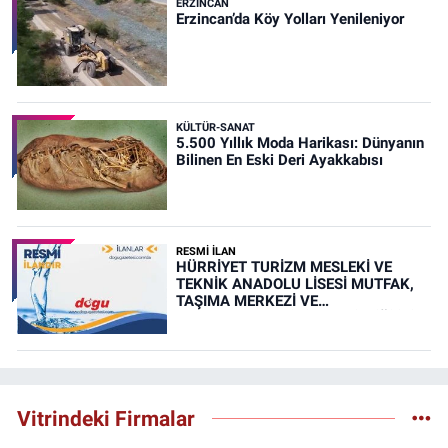
ERZINCAN
Erzincan’da Köy Yolları Yenileniyor
KÜLTÜR-SANAT
5.500 Yıllık Moda Harikası: Dünyanın
Bilinen En Eski Deri Ayakkabısı
RESMİ İLAN
HÜRRİYET TURİZM MESLEKİ VE
TEKNİK ANADOLU LİSESİ MUTFAK,
TAŞIMA MERKEZİ VE
YEMEKHANELERİNİN TEMİZLİĞİ İŞİ
(RESMİ İLAN)
Vitrindeki Firmalar