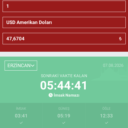
₺
ERZİNCAN
07.08.2026
SONRAKI VAKTE KALAN
05:44:41
İmsak Namazı
İMSAK
GÜNEŞ
ÖĞLE
03:41
05:19
12:33