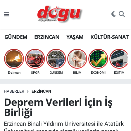
ERZINCAN
GÜNDEM
ERZINCAN
YAŞAM
KÜLTÜR-SANAT
GÜNDEM
ERZİNCAN FOTOĞRAFLARI
SAĞLIK
Erzincan
SPOR
GÜNDEM
BİLİM
EKONOMİ
EĞİTİM
EĞİTİM
HABERLER
ERZINCAN
EKONOMİ
Deprem Verileri İçin İş
Birliği
Bilim, teknoloji
Erzincan Binali Yıldırım Üniversitesi ile Atatürk
GENEL