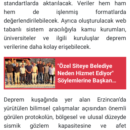
standartlarda aktarılacak. Veriler hem ham
hem de işlenmiş formatlarda
değerlendirilebilecek. Ayrıca oluşturulacak web
tabanlı sistem aracılığıyla kamu kurumları,
üniversiteler ve ilgili kuruluşlar deprem
verilerine daha kolay erişebilecek.
"Özel Siteye Belediye
Neden Hizmet Ediyor"
Söylemlerine Başkan
Bayram'dan Net Yanıt
Deprem kuşağında yer alan Erzincan’da
yürütülen bilimsel çalışmalar açısından önemli
görülen protokolün, bölgesel ve ulusal düzeyde
sismik gözlem kapasitesine ve afet