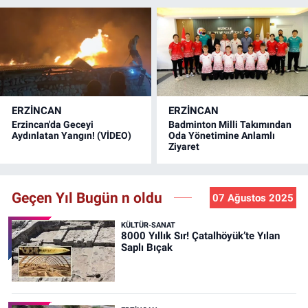
ERZINCAN
ERZINCAN
Erzincan'da Geceyi
Badminton Milli Takımından
Aydınlatan Yangın! (VİDEO)
Oda Yönetimine Anlamlı
Ziyaret
Geçen Yıl Bugün n oldu
07 Ağustos 2025
KÜLTÜR-SANAT
8000 Yıllık Sır! Çatalhöyük’te Yılan
Saplı Bıçak