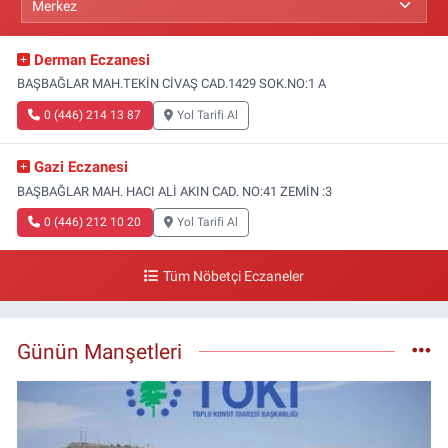
Derman Eczanesi
BAŞBAĞLAR MAH.TEKİN CİVAŞ CAD.1429 SOK.NO:1 A
0 (446) 214 13 87
Yol Tarifi Al
Gazi Eczanesi
BAŞBAĞLAR MAH. HACI ALİ AKIN CAD. NO:41 ZEMİN :3
0 (446) 212 10 20
Yol Tarifi Al
Tüm Nöbetçi Eczaneler
Günün Manşetleri