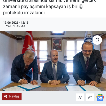
Üniversitesi arasında sismik verilerin gerçek
zamanlı paylaşımını kapsayan iş birliği
KÜLTÜR-SANAT
protokolü imzalandı.
Yerel Haber
19.06.2026 - 12:15
YAYINLANMA
Politika
SPOR
YAŞAM
RESMİ İLAN
Paylaş
-
+
A
A