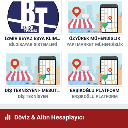
İZMİR BEYAZ EŞYA KLİMA KOMBİ SERVİSİ
ÖZYÜREK MÜHENDİSLİK
BİLGİSAYAR SİSTEMLERİ
YAPI MARKET MÜHENDİSLİK
DİŞ TEKNİSYENİ- MESUT KORKMAZ
ERŞIKOĞLU PLATFORM
DİŞ TEKNİSYEN
ERŞIKOĞLU PLATFORM
Döviz & Altın Hesaplayıcı