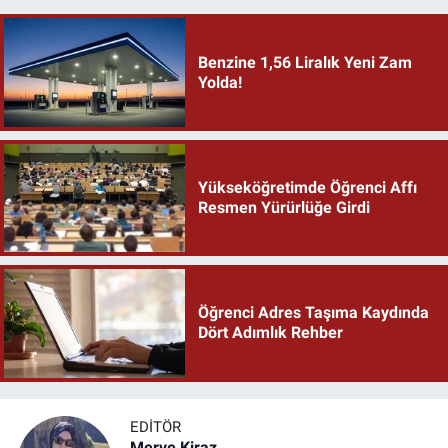
Benzine 1,56 Liralık Yeni Zam
Yolda!
Yükseköğretimde Öğrenci Affı
Resmen Yürürlüğe Girdi
Öğrenci Adres Taşıma Kaydında
Dört Adımlık Rehber
EDITÖR
Merve Kiraz