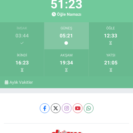
51:23
Öğle Namazı
İMSAK
GÜNEŞ
ÖĞLE
03:44
05:21
12:33
İKINDI
AKŞAM
YATSI
16:23
19:34
21:05
Aylık Vakitler