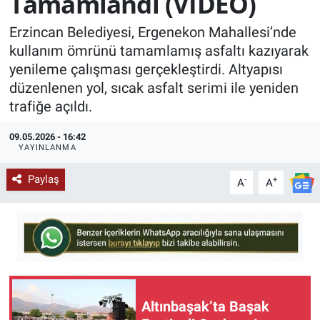
Tamamlandı (VİDEO)
KÜLTÜR-SANAT
Erzincan Belediyesi, Ergenekon Mahallesi’nde
kullanım ömrünü tamamlamış asfaltı kazıyarak
Yerel Haber
yenileme çalışması gerçekleştirdi. Altyapısı
düzenlenen yol, sıcak asfalt serimi ile yeniden
Politika
trafiğe açıldı.
SPOR
09.05.2026 - 16:42
YAYINLANMA
YAŞAM
Paylaş
-
+
A
A
RESMİ İLAN
Altınbaşak’ta Başak