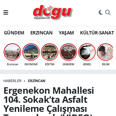
ERZINCAN
GÜNDEM
ERZINCAN
YAŞAM
KÜLTÜR-SANAT
GÜNDEM
ERZİNCAN FOTOĞRAFLARI
SAĞLIK
Erzincan
EKONOMİ
EĞİTİM
GÜNDEM
GENEL
BİLİM
EĞİTİM
HABERLER
ERZINCAN
EKONOMİ
Ergenekon Mahallesi
104. Sokak’ta Asfalt
Bilim, teknoloji
Yenileme Çalışması
GENEL