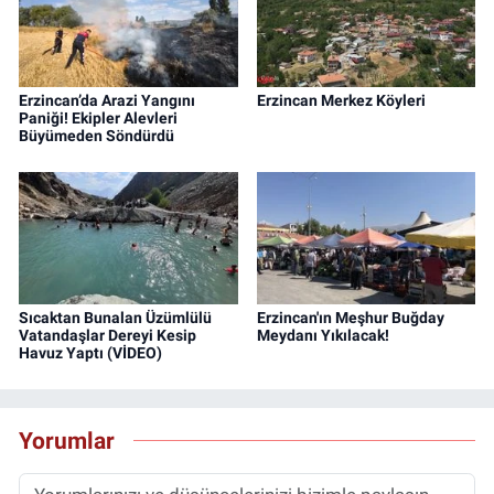
Erzincan’da Arazi Yangını
Erzincan Merkez Köyleri
Paniği! Ekipler Alevleri
Büyümeden Söndürdü
Sıcaktan Bunalan Üzümlülü
Erzincan'ın Meşhur Buğday
Vatandaşlar Dereyi Kesip
Meydanı Yıkılacak!
Havuz Yaptı (VİDEO)
Yorumlar