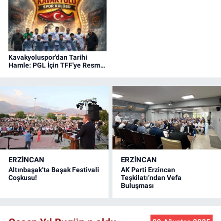
Kavakyoluspor'dan Tarihi
Hamle: PGL İçin TFF'ye Resmi
Başvuru Yapıldı!
ERZINCAN
ERZINCAN
Altınbaşak’ta Başak Festivali
AK Parti Erzincan
Coşkusu!
Teşkilatı’ndan Vefa
Buluşması