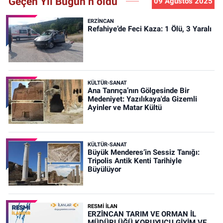
Geçen Yıl Bugün n oldu
09 Ağustos 2025
ERZINCAN
Refahiye’de Feci Kaza: 1 Ölü, 3 Yaralı
KÜLTÜR-SANAT
Ana Tanrıça’nın Gölgesinde Bir
Medeniyet: Yazılıkaya'da Gizemli
Ayinler ve Matar Kültü
KÜLTÜR-SANAT
Büyük Menderes’in Sessiz Tanığı:
Tripolis Antik Kenti Tarihiyle
Büyülüyor
RESMİ İLAN
ERZİNCAN TARIM VE ORMAN İL
MÜDÜRLÜĞÜ KORUYUCU GİYİM VE