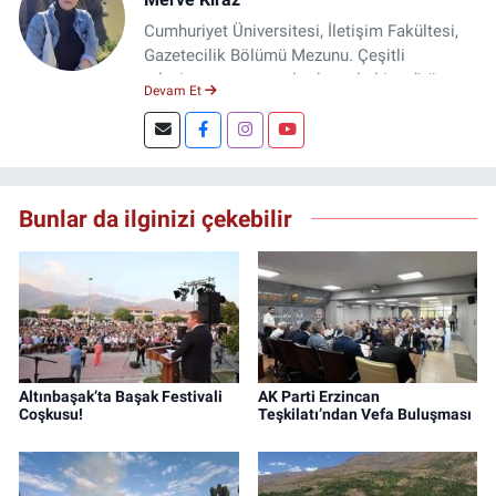
Cumhuriyet Üniversitesi, İletişim Fakültesi,
Gazetecilik Bölümü Mezunu. Çeşitli
televizyon ve gazetelerde muhabir, editör,
Devam Et
spiker ve yayın yönetmeni olarak görev yaptı.
Şuan, www.dogugazetesi.com adlı haber
sitesinin Yazı İşleri Müdürlüğünü yürütmekte.
Bunlar da ilginizi çekebilir
Altınbaşak’ta Başak Festivali
AK Parti Erzincan
Coşkusu!
Teşkilatı’ndan Vefa Buluşması