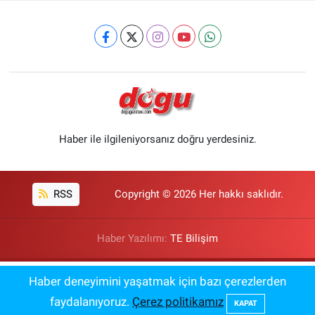
Haber ile ilgileniyorsanız doğru yerdesiniz.
RSS
Copyright © 2026 Her hakkı saklıdır.
Haber Yazılımı:
TE Bilişim
Öğretmen Açığı En Çok Olan 12 İl
Haber deneyimini yaşatmak için bazı çerezlerden
08:00
Açıklandı
faydalanıyoruz.
Çerez politikamız
KAPAT