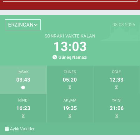
ERZİNCAN
08.08.2026
SONRAKI VAKTE KALAN
13:02
Güneş Namazı
İMSAK
GÜNEŞ
ÖĞLE
03:43
05:20
12:33
İKINDI
AKŞAM
YATSI
16:23
19:35
21:06
Aylık Vakitler