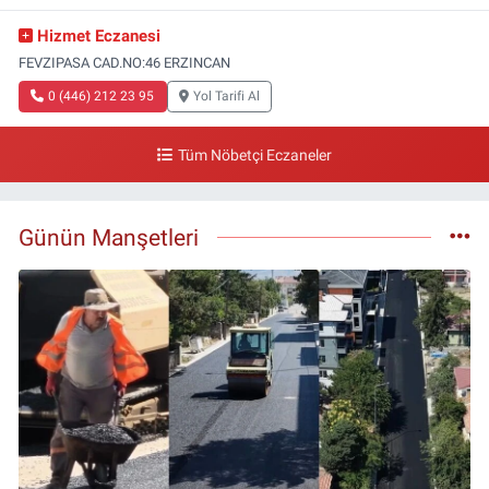
Hizmet Eczanesi
FEVZIPASA CAD.NO:46 ERZINCAN
0 (446) 212 23 95
Yol Tarifi Al
Tüm Nöbetçi Eczaneler
Günün Manşetleri