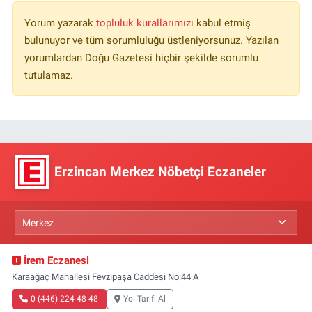
Yorum yazarak
topluluk kurallarımızı
kabul etmiş
bulunuyor ve tüm sorumluluğu üstleniyorsunuz. Yazılan
yorumlardan Doğu Gazetesi hiçbir şekilde sorumlu
tutulamaz.
Erzincan Merkez Nöbetçi Eczaneler
İrem Eczanesi
Karaağaç Mahallesi Fevzipaşa Caddesi No:44 A
0 (446) 224 48 48
Yol Tarifi Al