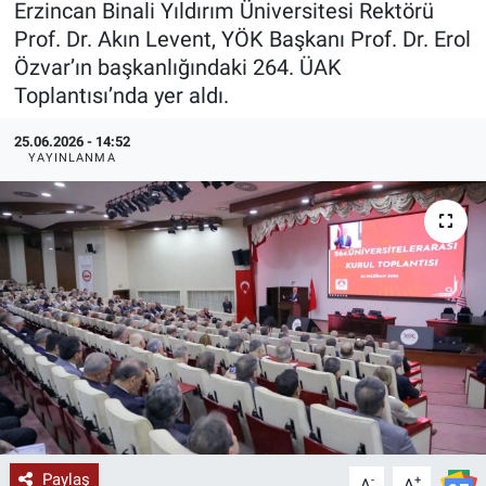
Erzincan Binali Yıldırım Üniversitesi Rektörü
Prof. Dr. Akın Levent, YÖK Başkanı Prof. Dr. Erol
KÜLTÜR-SANAT
Özvar’ın başkanlığındaki 264. ÜAK
Toplantısı’nda yer aldı.
Yerel Haber
25.06.2026 - 14:52
Politika
YAYINLANMA
SPOR
YAŞAM
RESMİ İLAN
Paylaş
-
+
A
A