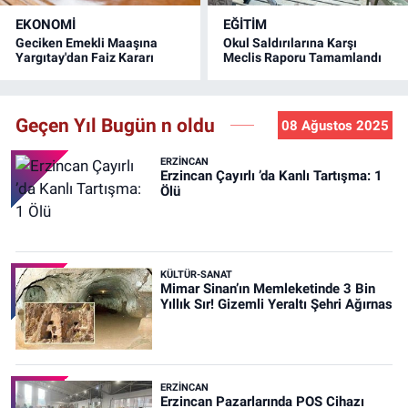
EKONOMİ
EĞİTİM
Geciken Emekli Maaşına
Okul Saldırılarına Karşı
Yargıtay'dan Faiz Kararı
Meclis Raporu Tamamlandı
Geçen Yıl Bugün n oldu
08 Ağustos 2025
ERZINCAN
Erzincan Çayırlı ’da Kanlı Tartışma: 1
Ölü
KÜLTÜR-SANAT
Mimar Sinan’ın Memleketinde 3 Bin
Yıllık Sır! Gizemli Yeraltı Şehri Ağırnas
ERZINCAN
Erzincan Pazarlarında POS Cihazı