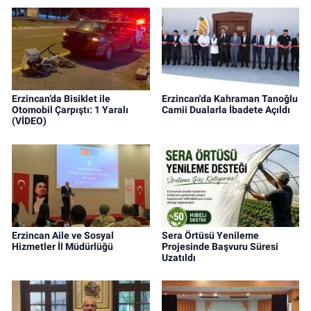
Erzincan’da Bisiklet ile
Erzincan'da Kahraman Tanoğlu
Otomobil Çarpıştı: 1 Yaralı
Camii Dualarla İbadete Açıldı
(VİDEO)
Erzincan Aile ve Sosyal
Sera Örtüsü Yenileme
Hizmetler İl Müdürlüğü
Projesinde Başvuru Süresi
Uzatıldı