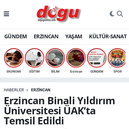
ERZINCAN
GÜNDEM
ERZINCAN
YAŞAM
KÜLTÜR-SANAT
GÜNDEM
ERZİNCAN FOTOĞRAFLARI
SAĞLIK
EKONOMİ
EĞİTİM
BİLİM
Erzincan
GÜNDEM
SPOR
EĞİTİM
HABERLER
ERZINCAN
EKONOMİ
Erzincan Binali Yıldırım
Üniversitesi ÜAK’ta
Bilim, teknoloji
Temsil Edildi
GENEL