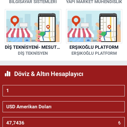
BİLGİSAYAR SİSTEMLERİ
YAPI MARKET MÜHENDİSLİK
DİŞ TEKNİSYENİ- MESUT KORKMAZ
ERŞIKOĞLU PLATFORM
DİŞ TEKNİSYEN
ERŞIKOĞLU PLATFORM
Döviz & Altın Hesaplayıcı
₺