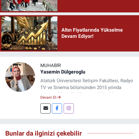
Altın Fiyatlarında Yükselme
Devam Ediyor!
MUHABIR
Yasemin Dülgeroglu
Atatürk Üniversitesi İletişim Fakültesi, Radyo
TV ve Sinema bölümünden 2015 yılında
mezun oldum. 3 yıl kurumsal bir şirkette
Devam Et
çalıştım. Şu an Erzincan'da
DoğuGazetesi.com internet haber sitesinde
muhabirlik yapıyor ve içerik üretiyorum.
Bunlar da ilginizi çekebilir