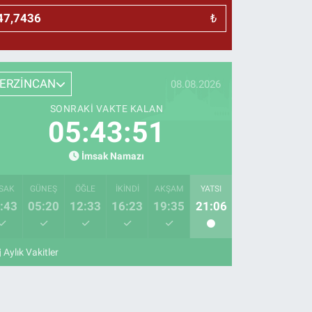
₺
ERZİNCAN
08.08.2026
SONRAKI VAKTE KALAN
05:43:50
İmsak Namazı
SAK
GÜNEŞ
ÖĞLE
İKINDI
AKŞAM
YATSI
:43
05:20
12:33
16:23
19:35
21:06
Aylık Vakitler