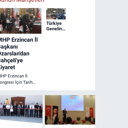
Türkiye
Genelinde
Geniş
HP Erzincan İl
Çaplı
Narkotik
Başkanı
Operasyonu
zarslan'dan
ahçeli'ye
iyaret
HP Erzincan İl
ongresi İçin Tarih
etleşti