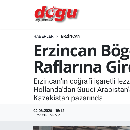
ERZINCAN
HABERLER
ERZINCAN
GÜNDEM
Erzincan Bö
ERZİNCAN FOTOĞRAFLARI
Raflarına Gir
SAĞLIK
Erzincan’ın coğrafi işaretli l
EĞİTİM
Hollanda’dan Suudi Arabistan’
EKONOMİ
Kazakistan pazarında.
Bilim, teknoloji
02.06.2026 - 15:18
YAYINLANMA
GENEL