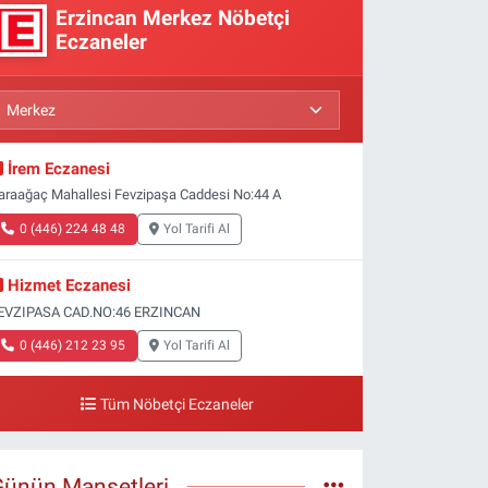
Erzincan Merkez Nöbetçi
Eczaneler
İrem Eczanesi
araağaç Mahallesi Fevzipaşa Caddesi No:44 A
0 (446) 224 48 48
Yol Tarifi Al
Hizmet Eczanesi
EVZIPASA CAD.NO:46 ERZINCAN
0 (446) 212 23 95
Yol Tarifi Al
Tüm Nöbetçi Eczaneler
Günün Manşetleri