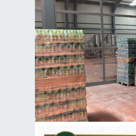
KÜLTÜR-SANAT
Yerel Haber
Politika
SPOR
YAŞAM
RESMİ İLAN