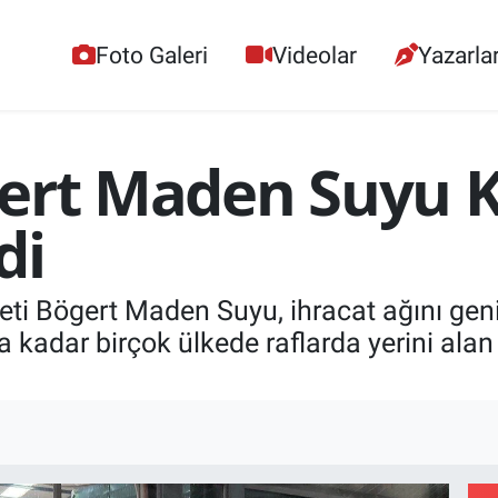
Foto Galeri
Videolar
Yazarla
gert Maden Suyu 
di
ezzeti Bögert Maden Suyu, ihracat ağını g
a kadar birçok ülkede raflarda yerini ala