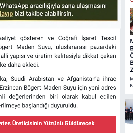
aaliyet gösteren ve Coğrafi İşaret Tescil
M
ögert Maden Suyu, uluslararası pazardaki
Ö
li yapısı ve üretim kalitesiyle dikkat çeken
B
lke daha ekledi.
Z
ika, Suudi Arabistan ve Afganistan’a ihraç
M
K
 Erzincan Bögert Maden Suyu için yeni adres
N
li değerlerinden biri olarak kabul edilen
ilmeye başlandığı duyuruldu.
tes Üreticisinin Yüzünü Güldürecek