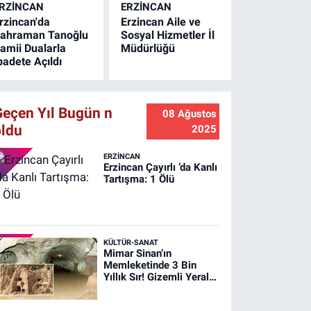
RZINCAN
ERZINCAN
rzincan'da
Erzincan Aile ve
ahraman Tanoğlu
Sosyal Hizmetler İl
amii Dualarla
Müdürlüğü
badete Açıldı
Geçen Yıl Bugün n
08 Ağustos
oldu
2025
ERZINCAN
Erzincan Çayırlı ’da Kanlı
Tartışma: 1 Ölü
KÜLTÜR-SANAT
Mimar Sinan’ın
Memleketinde 3 Bin
Yıllık Sır! Gizemli Yeraltı
Şehri Ağırnas