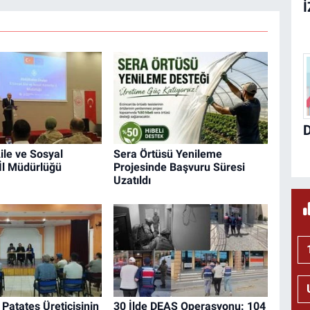
ile ve Sosyal
Sera Örtüsü Yenileme
İl Müdürlüğü
Projesinde Başvuru Süresi
Uzatıldı
Patates Üreticisinin
30 İlde DEAŞ Operasyonu: 104