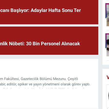
anı Başlıyor: Adaylar Hafta Sonu Ter
lik Nöbeti: 30 Bin Personel Alınacak
V
şim Fakültesi, Gazetecilik Bölümü Mezunu. Çeşitli
ir, editör, spiker ve yayın yönetmeni olarak görev yaptı.
lı haber sitesinin Yazı İşleri Müdürlüğünü yürütmekte.