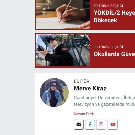
EDITÖRÜN SEÇTIĞI
YÖKDİL/2 Heyec
Dökecek
EDITÖRÜN SEÇTIĞI
Okullarda Güven
EDITÖR
Merve Kiraz
Cumhuriyet Üniversitesi, İleti
televizyon ve gazetelerde muhab
Şuan, www.dogugazetesi.com ad
Devam Et