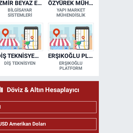
İZMİR BEYAZ EŞYA KLİMA KOMBİ SERVİSİ
ÖZYÜREK MÜHENDİSLİK
BİLGİSAYAR
YAPI MARKET
SİSTEMLERİ
MÜHENDİSLİK
DİŞ TEKNİSYENİ- MESUT KORKMAZ
ERŞIKOĞLU PLATFORM
DİŞ TEKNİSYEN
ERŞIKOĞLU
PLATFORM
Döviz & Altın Hesaplayıcı