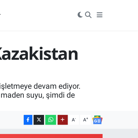
r
Kazakistan
enişletmeye devam ediyor.
n maden suyu, şimdi de
-
+
A
A