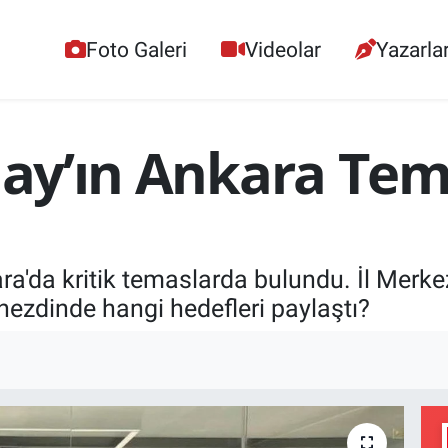
Foto Galeri
Videolar
Yazarla
ılay’ın Ankara Te
ra'da kritik temaslarda bulundu. İl Merke
nezdinde hangi hedefleri paylaştı?