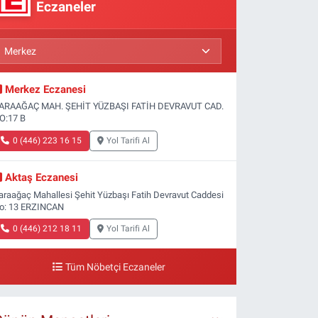
Eczaneler
Merkez Eczanesi
ARAAĞAÇ MAH. ŞEHİT YÜZBAŞI FATİH DEVRAVUT CAD.
O:17 B
0 (446) 223 16 15
Yol Tarifi Al
Aktaş Eczanesi
araağaç Mahallesi Şehit Yüzbaşı Fatih Devravut Caddesi
o: 13 ERZINCAN
0 (446) 212 18 11
Yol Tarifi Al
Tüm Nöbetçi Eczaneler