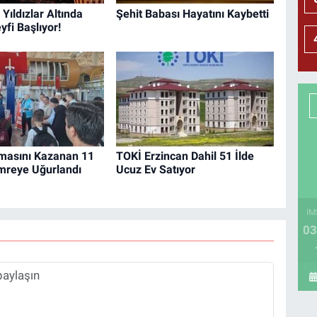
Yıldızlar Altında
Şehit Babası Hayatını Kaybetti
fi Başlıyor!
şmasını Kazanan 11
TOKİ Erzincan Dahil 51 İlde
mreye Uğurlandı
Ucuz Ev Satıyor
İM
03