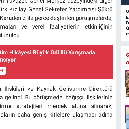
n Yavuzer, Genel Merkez düzeyindeki diğer
M
T
 Türk Kızılay Genel Sekreter Yardımcısı Şükrü
G
k
aradeniz ile gerçekleştirilen görüşmelerde,
E
D
maları ve yerel faaliyetlerin etkinliğinin
O
m
ulunuldu.
etim Hikâyesi Büyük Ödüllü Yarışmada
ansıyor
 İlişkileri ve Kaynak Geliştirme Direktörü
a gelindi. Bu görüşmede, bağışçı ilişkilerinin
irme stratejileri mercek altına alınarak,
maların daha geniş kitlelere ulaşması adına