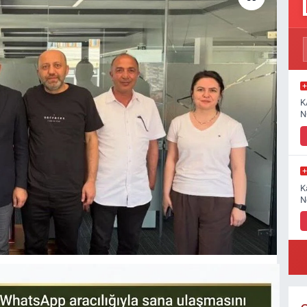
K
N
K
N