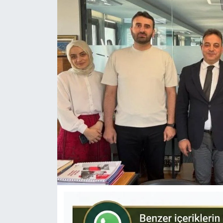
KÜLTÜR-SANAT
Yerel Haber
Politika
SPOR
YAŞAM
RESMİ İLAN