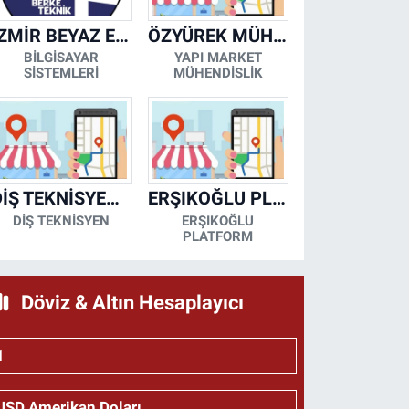
İZMİR BEYAZ EŞYA KLİMA KOMBİ SERVİSİ
ÖZYÜREK MÜHENDİSLİK
BİLGİSAYAR
YAPI MARKET
SİSTEMLERİ
MÜHENDİSLİK
DİŞ TEKNİSYENİ- MESUT KORKMAZ
ERŞIKOĞLU PLATFORM
DİŞ TEKNİSYEN
ERŞIKOĞLU
PLATFORM
Döviz & Altın Hesaplayıcı