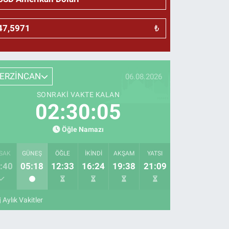
₺
ERZİNCAN
06.08.2026
SONRAKI VAKTE KALAN
02:30:04
Öğle Namazı
SAK
GÜNEŞ
ÖĞLE
İKINDI
AKŞAM
YATSI
:40
05:18
12:33
16:24
19:38
21:09
Aylık Vakitler