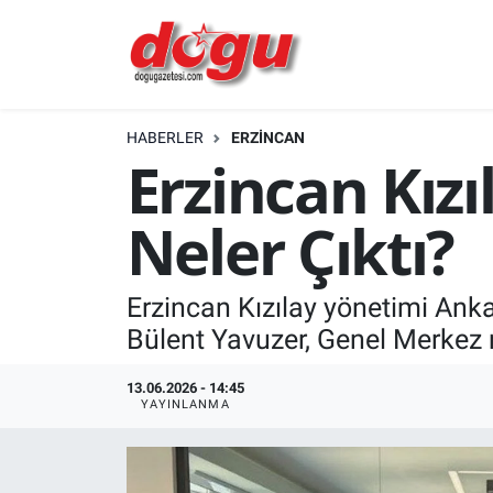
ERZINCAN
HABERLER
ERZINCAN
GÜNDEM
Erzincan Kız
ERZİNCAN FOTOĞRAFLARI
Neler Çıktı?
SAĞLIK
Erzincan Kızılay yönetimi Anka
EĞİTİM
Bülent Yavuzer, Genel Merkez 
EKONOMİ
13.06.2026 - 14:45
YAYINLANMA
Bilim, teknoloji
GENEL