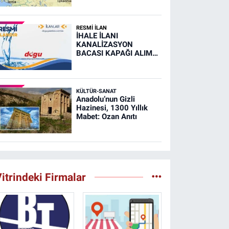
RESMİ İLAN
İHALE İLANI
KANALİZASYON
BACASI KAPAĞI ALIM
İŞİ (RESMİ İLAN)
KÜLTÜR-SANAT
Anadolu’nun Gizli
Hazinesi, 1300 Yıllık
Mabet: Ozan Anıtı
itrindeki Firmalar