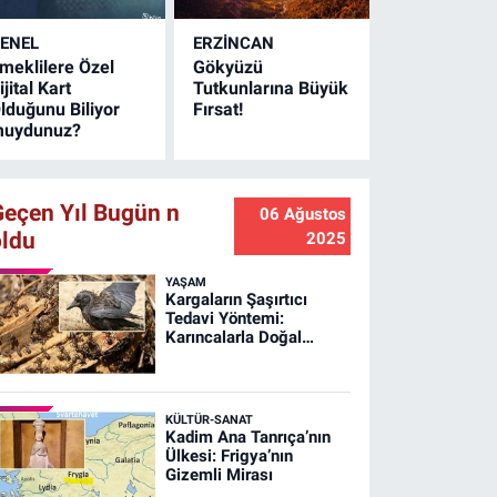
ersin'de yapılacak
ürkiye finallerine
ENEL
ERZINCAN
atılma hakkı kazandı.
meklilere Özel
Gökyüzü
ijital Kart
Tutkunlarına Büyük
lduğunu Biliyor
Fırsat!
uydunuz?
Geçen Yıl Bugün n
06 Ağustos
oldu
2025
YAŞAM
Kargaların Şaşırtıcı
Tedavi Yöntemi:
Karıncalarla Doğal
Banyo!
KÜLTÜR-SANAT
Kadim Ana Tanrıça’nın
Ülkesi: Frigya’nın
Gizemli Mirası