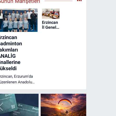
Günün Manşetleri
Erzincan
İl Genel
Meclisi
rzincan
ağustos
ayı
badminton
toplantısını
akımları
gerçekleştirdi
ANALİG
inallerine
ükseldi
rzincan, Erzurum'da
üzenlenen Anadolu
ıldızlar Ligi
adminton Yarı
inali'nde erkeklerde
rup birincisi, kızlarda
rup ikincisi olarak