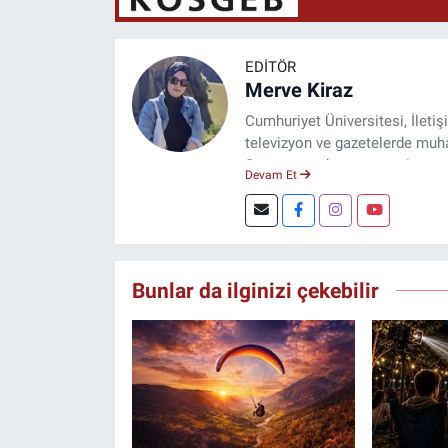
EDITÖR
Merve Kiraz
Cumhuriyet Üniversitesi, İleti
televizyon ve gazetelerde muhab
Şuan, www.dogugazetesi.com ad
Devam Et
Bunlar da ilginizi çekebilir