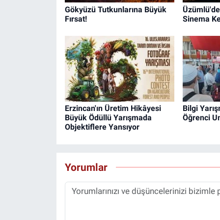
Gökyüzü Tutkunlarına Büyük
Üzümlü'de 
Fırsat!
Sinema Key
Erzincan'ın Üretim Hikâyesi
Bilgi Yarı
Büyük Ödüllü Yarışmada
Öğrenci U
Objektiflere Yansıyor
Yorumlar