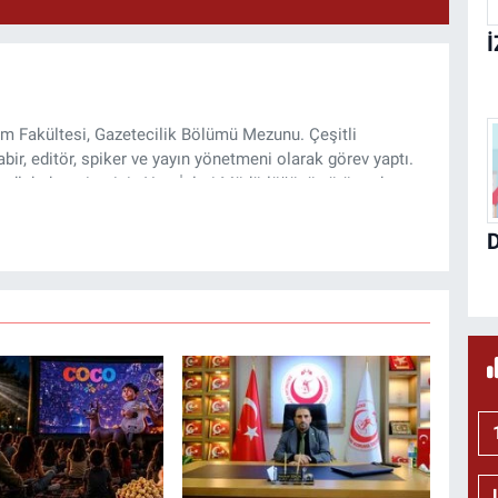
şim Fakültesi, Gazetecilik Bölümü Mezunu. Çeşitli
ir, editör, spiker ve yayın yönetmeni olarak görev yaptı.
lı haber sitesinin Yazı İşleri Müdürlüğünü yürütmekte.