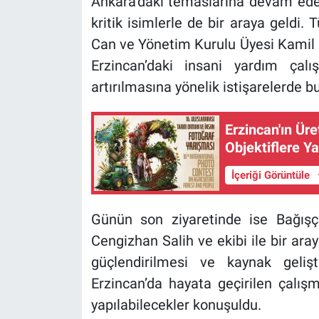
Ankara’daki temaslarına devam ede
kritik isimlerle de bir araya geldi.
Can ve Yönetim Kurulu Üyesi Kamil K
Erzincan’daki insani yardım çalış
artırılmasına yönelik istişarelerde b
Erzincan'ın Ür
Objektiflere Y
İçeriği Görüntüle
Günün son ziyaretinde ise Bağışçı
Cengizhan Salih ve ekibi ile bir aray
güçlendirilmesi ve kaynak gelişt
Erzincan’da hayata geçirilen çalış
yapılabilecekler konuşuldu.