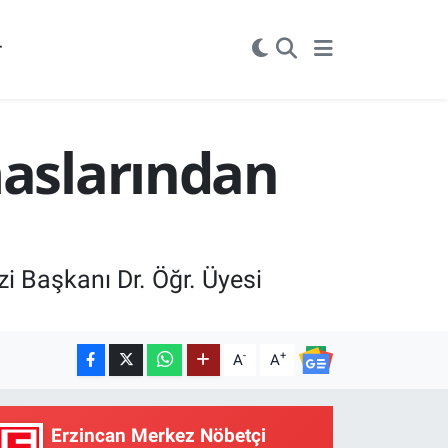
r
maslarından
zi Başkanı Dr. Öğr. Üyesi
-
+
A
A
Erzincan Merkez Nöbetçi