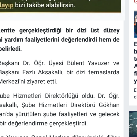
entte gerçekleştirdiği bir dizi üst düzey
yardım faaliyetlerini değerlendirdi hem de
E
elirledi.
t
 Başkanı Dr. Öğr. Üyesi Bülent Yavuzer ve
Başkanı Fazlı Aksakallı, bir dizi temaslarda
f
y
rkezi’ni ziyaret etti.
E
ube Hizmetleri Direktörlüğü oldu. Dr. Öğr.
d
Y
sakallı, Şube Hizmetleri Direktörü Gökhan
B
an’da yürütülen şube faaliyetleri ve gelecek
F
ir değerlendirme gerçekleştirdi.
g
g