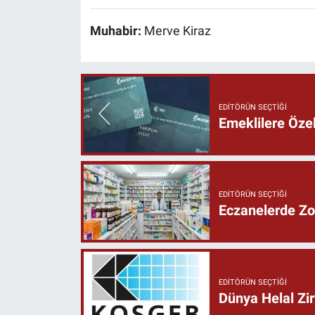
Muhabir:
Merve Kiraz
EDITÖRÜN SEÇTIĞI
Emeklilere Özel
EDITÖRÜN SEÇTIĞI
Eczanelerde Zor
EDITÖRÜN SEÇTIĞI
Dünya Helal Zir