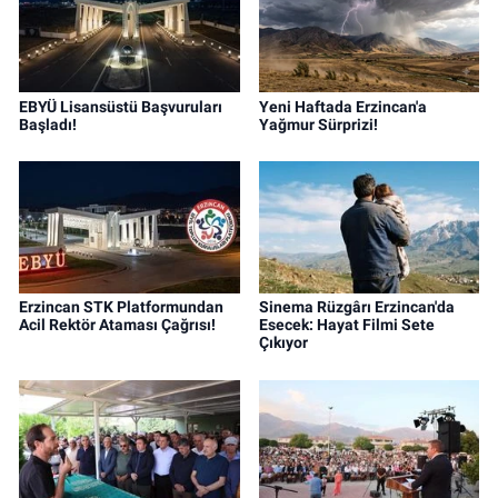
EBYÜ Lisansüstü Başvuruları
Yeni Haftada Erzincan'a
Başladı!
Yağmur Sürprizi!
Erzincan STK Platformundan
Sinema Rüzgârı Erzincan'da
Acil Rektör Ataması Çağrısı!
Esecek: Hayat Filmi Sete
Çıkıyor