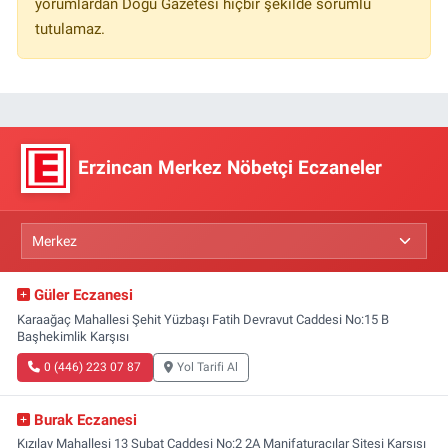
yorumlardan Doğu Gazetesi hiçbir şekilde sorumlu
tutulamaz.
Erzincan Merkez Nöbetçi Eczaneler
Güler Eczanesi
Karaağaç Mahallesi Şehit Yüzbaşı Fatih Devravut Caddesi No:15 B
Başhekimlik Karşısı
0 (446) 223 07 87
Yol Tarifi Al
Burak Eczanesi
Kızılay Mahallesi 13 Şubat Caddesi No:2 2A Manifaturacılar Sitesi Karşısı