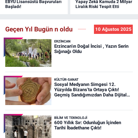
EBYÜ Lisansüstü Başvuruları
Yapay Zekâ Kamuda 2 Milyar
Başladı!
Liralık Riski Tespit Etti
Geçen Yıl Bugün n oldu
10 Ağustos 2025
ERZINCAN
Erzincan’ın Doğal İncisi , Yazın Serin
Sığınağı Oldu
KÜLTÜR-SANAT
Sosyal Medyanın Simgesi 12.
Yüzyılda Bizans’ta Ortaya Çıktı!
Geçmiş Sandığımızdan Daha Dijital
Olabilir mi?
BİLİM VE TEKNOLOJİ
600 Yıllık Sır: Odunluğun İçinden
Tarihi İbadethane Çıktı!