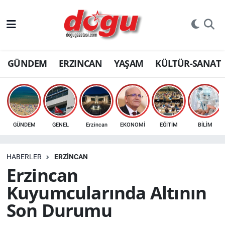
ERZINCAN
GÜNDEM
ERZINCAN
YAŞAM
KÜLTÜR-SANAT
GÜNDEM
ERZİNCAN FOTOĞRAFLARI
SAĞLIK
GÜNDEM
GENEL
Erzincan
EKONOMİ
EĞİTİM
BİLİM
EĞİTİM
HABERLER
ERZINCAN
EKONOMİ
Erzincan
Kuyumcularında Altının
Bilim, teknoloji
Son Durumu
GENEL