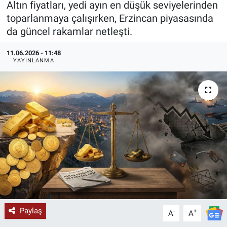
Altın fiyatları, yedi ayın en düşük seviyelerinden
toparlanmaya çalışırken, Erzincan piyasasında
KÜLTÜR-SANAT
da güncel rakamlar netleşti.
Yerel Haber
11.06.2026 - 11:48
YAYINLANMA
Politika
SPOR
YAŞAM
RESMİ İLAN
Paylaş
-
+
A
A