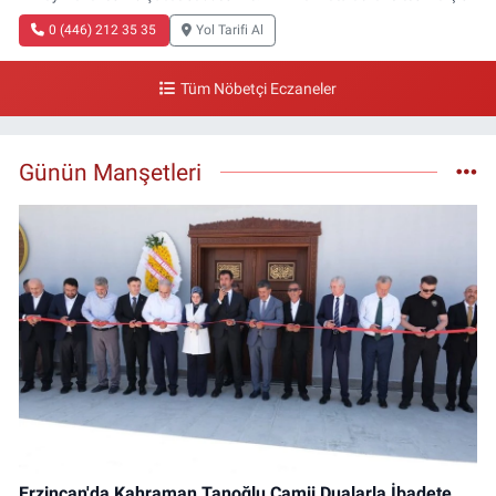
0 (446) 212 35 35
Yol Tarifi Al
Tüm Nöbetçi Eczaneler
Günün Manşetleri
Erzincan'da Kahraman Tanoğlu Camii Dualarla İbadete