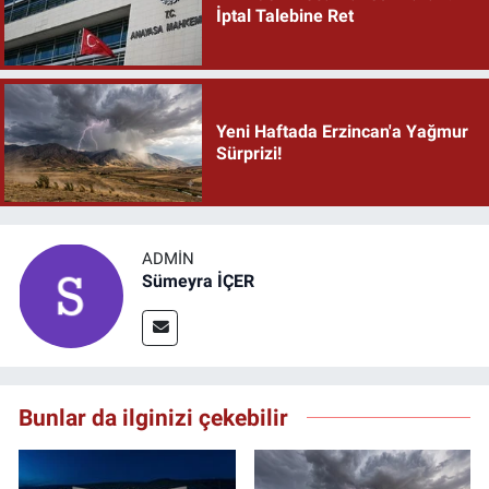
İptal Talebine Ret
Yeni Haftada Erzincan'a Yağmur
Sürprizi!
ADMIN
Sümeyra İÇER
Bunlar da ilginizi çekebilir