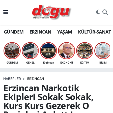
ERZINCAN
GÜNDEM
ERZINCAN
YAŞAM
KÜLTÜR-SANAT
GÜNDEM
ERZİNCAN FOTOĞRAFLARI
SAĞLIK
GÜNDEM
GENEL
Erzincan
EKONOMİ
EĞİTİM
BİLİM
EĞİTİM
HABERLER
ERZINCAN
EKONOMİ
Erzincan Narkotik
Ekipleri Sokak Sokak,
Bilim, teknoloji
Kurs Kurs Gezerek O
GENEL