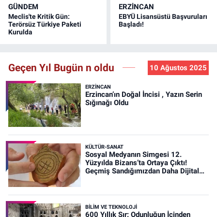
GÜNDEM
ERZINCAN
Meclis'te Kritik Gün:
EBYÜ Lisansüstü Başvuruları
Terörsüz Türkiye Paketi
Başladı!
Kurulda
Geçen Yıl Bugün n oldu
10 Ağustos 2025
ERZINCAN
Erzincan’ın Doğal İncisi , Yazın Serin
Sığınağı Oldu
KÜLTÜR-SANAT
Sosyal Medyanın Simgesi 12.
Yüzyılda Bizans’ta Ortaya Çıktı!
Geçmiş Sandığımızdan Daha Dijital
Olabilir mi?
BİLİM VE TEKNOLOJİ
600 Yıllık Sır: Odunluğun İçinden