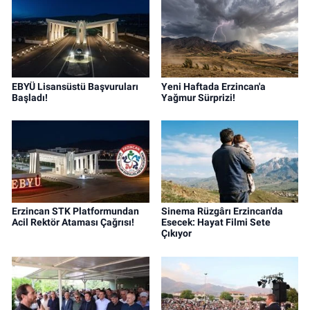
EBYÜ Lisansüstü Başvuruları
Yeni Haftada Erzincan'a
Başladı!
Yağmur Sürprizi!
Erzincan STK Platformundan
Sinema Rüzgârı Erzincan'da
Acil Rektör Ataması Çağrısı!
Esecek: Hayat Filmi Sete
Çıkıyor