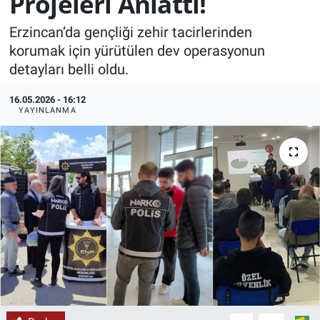
Projeleri Anlattı!
KÜLTÜR-SANAT
Erzincan’da gençliği zehir tacirlerinden
korumak için yürütülen dev operasyonun
Yerel Haber
detayları belli oldu.
Politika
16.05.2026 - 16:12
YAYINLANMA
SPOR
YAŞAM
RESMİ İLAN