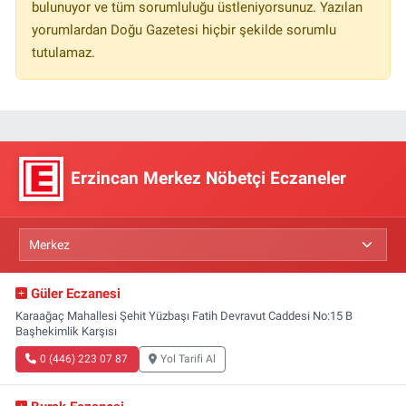
bulunuyor ve tüm sorumluluğu üstleniyorsunuz. Yazılan
yorumlardan Doğu Gazetesi hiçbir şekilde sorumlu
tutulamaz.
Erzincan Merkez Nöbetçi Eczaneler
Güler Eczanesi
Karaağaç Mahallesi Şehit Yüzbaşı Fatih Devravut Caddesi No:15 B
Başhekimlik Karşısı
0 (446) 223 07 87
Yol Tarifi Al