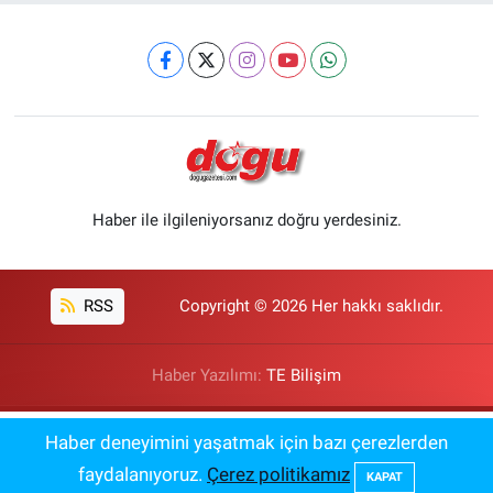
Haber ile ilgileniyorsanız doğru yerdesiniz.
RSS
Copyright © 2026 Her hakkı saklıdır.
Haber Yazılımı:
TE Bilişim
Meclis'te Kritik Gün: Terörsüz Türkiye
Haber deneyimini yaşatmak için bazı çerezlerden
08:00
Paketi Kurulda
faydalanıyoruz.
Çerez politikamız
KAPAT