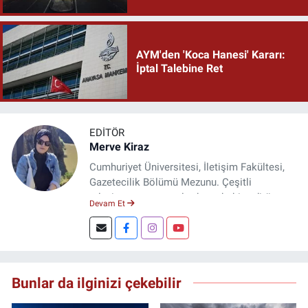
AYM'den 'Koca Hanesi' Kararı:
İptal Talebine Ret
EDITÖR
Merve Kiraz
Cumhuriyet Üniversitesi, İletişim Fakültesi,
Gazetecilik Bölümü Mezunu. Çeşitli
televizyon ve gazetelerde muhabir, editör,
Devam Et
spiker ve yayın yönetmeni olarak görev yaptı.
Şuan, www.dogugazetesi.com adlı haber
sitesinin Yazı İşleri Müdürlüğünü yürütmekte.
Bunlar da ilginizi çekebilir