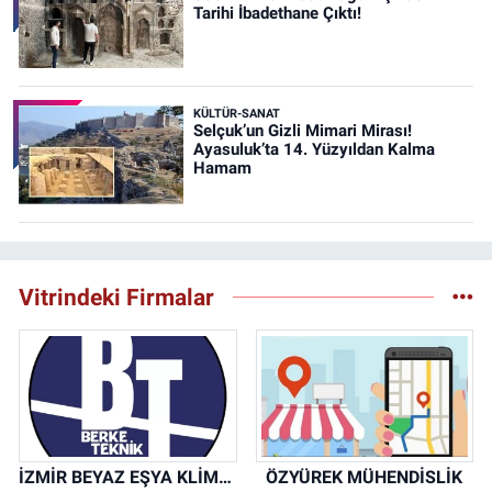
Tarihi İbadethane Çıktı!
KÜLTÜR-SANAT
Selçuk’un Gizli Mimari Mirası!
Ayasuluk’ta 14. Yüzyıldan Kalma
Hamam
Vitrindeki Firmalar
İZMİR BEYAZ EŞYA KLİMA KOMBİ SERVİSİ
ÖZYÜREK MÜHENDİSLİK