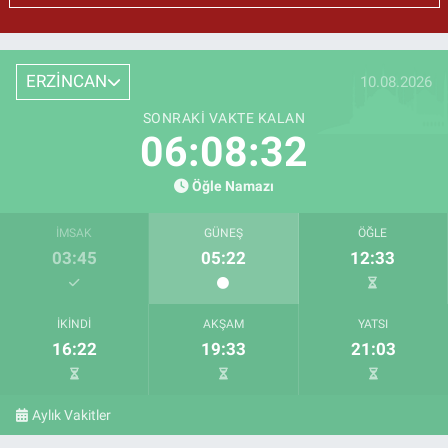
ERZİNCAN
10.08.2026
SONRAKI VAKTE KALAN
06:08:31
Öğle Namazı
İMSAK
GÜNEŞ
ÖĞLE
03:45
05:22
12:33
İKINDI
AKŞAM
YATSI
16:22
19:33
21:03
Aylık Vakitler