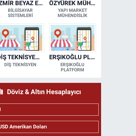
İZMİR BEYAZ EŞYA KLİMA KOMBİ SERVİSİ
ÖZYÜREK MÜHENDİSLİK
BİLGİSAYAR
YAPI MARKET
SİSTEMLERİ
MÜHENDİSLİK
DİŞ TEKNİSYENİ- MESUT KORKMAZ
ERŞIKOĞLU PLATFORM
DİŞ TEKNİSYEN
ERŞIKOĞLU
PLATFORM
Döviz & Altın Hesaplayıcı