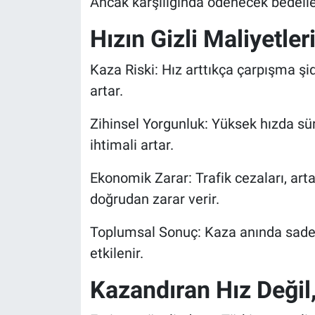
Ancak karşılığında ödenecek bedeller
Hızın Gizli Maliyetler
Kaza Riski: Hız arttıkça çarpışma şid
artar.
Zihinsel Yorgunluk: Yüksek hızda sü
ihtimali artar.
Ekonomik Zarar: Trafik cezaları, art
doğrudan zarar verir.
Toplumsal Sonuç: Kaza anında sadece
etkilenir.
Kazandıran Hız Değil,