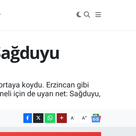
r
 Sağduyu
rtaya koydu. Erzincan gibi
eli için de uyarı net: Sağduyu,
-
+
A
A