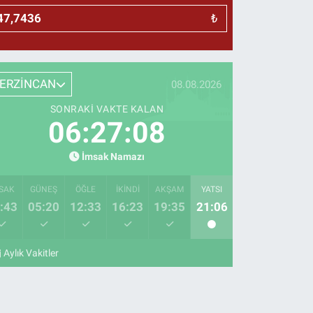
₺
ERZİNCAN
08.08.2026
SONRAKI VAKTE KALAN
06:27:07
İmsak Namazı
SAK
GÜNEŞ
ÖĞLE
İKINDI
AKŞAM
YATSI
:43
05:20
12:33
16:23
19:35
21:06
Aylık Vakitler