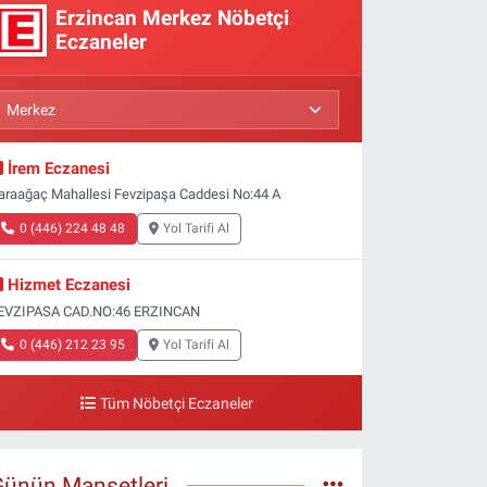
Erzincan Merkez Nöbetçi
Eczaneler
İrem Eczanesi
araağaç Mahallesi Fevzipaşa Caddesi No:44 A
0 (446) 224 48 48
Yol Tarifi Al
Hizmet Eczanesi
EVZIPASA CAD.NO:46 ERZINCAN
0 (446) 212 23 95
Yol Tarifi Al
Tüm Nöbetçi Eczaneler
Günün Manşetleri