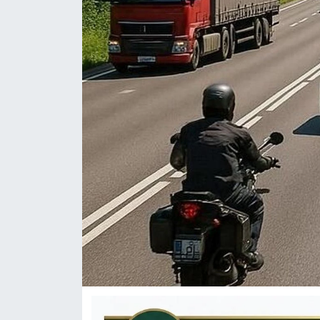
KÜLTÜR-SANAT
Yerel Haber
Politika
SPOR
YAŞAM
RESMİ İLAN