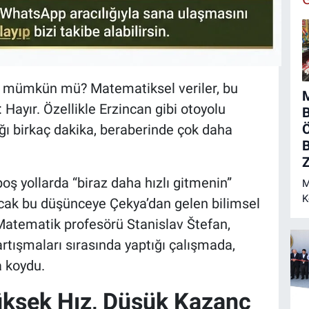
 mümkün mü? Matematiksel veriler, bu
M
 Hayır. Özellikle Erzincan gibi otoyolu
Ö
ğı birkaç dakika, beraberinde çok daha
B
Z
boş yollarda “biraz daha hızlı gitmenin”
M
K
ak bu düşünceye Çekya’dan gelen bilimsel
N
 Matematik profesörü Stanislav Štefan,
tartışmaları sırasında yaptığı çalışmada,
a koydu.
üksek Hız, Düşük Kazanç