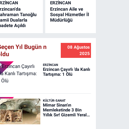
RZINCAN
ERZINCAN
rzincan'da
Erzincan Aile ve
ahraman Tanoğlu
Sosyal Hizmetler İl
amii Dualarla
Müdürlüğü
badete Açıldı
Geçen Yıl Bugün n
08 Ağustos
oldu
2025
ERZINCAN
Erzincan Çayırlı ’da Kanlı
Tartışma: 1 Ölü
KÜLTÜR-SANAT
Mimar Sinan’ın
Memleketinde 3 Bin
Yıllık Sır! Gizemli Yeraltı
Şehri Ağırnas