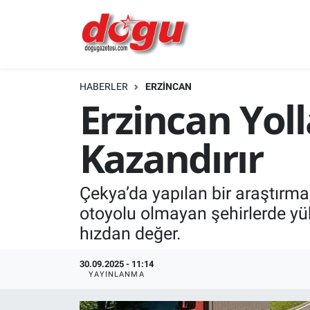
ERZINCAN
HABERLER
ERZINCAN
GÜNDEM
Erzincan Yol
ERZİNCAN FOTOĞRAFLARI
Kazandırır
SAĞLIK
Çekya’da yapılan bir araştırm
EĞİTİM
otoyolu olmayan şehirlerde yük
EKONOMİ
hızdan değer.
Bilim, teknoloji
30.09.2025 - 11:14
YAYINLANMA
GENEL