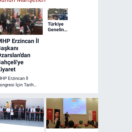
Türkiye
Genelinde
Geniş
HP Erzincan İl
Çaplı
Narkotik
Başkanı
Operasyonu
zarslan'dan
ahçeli'ye
iyaret
HP Erzincan İl
ongresi İçin Tarih
etleşti