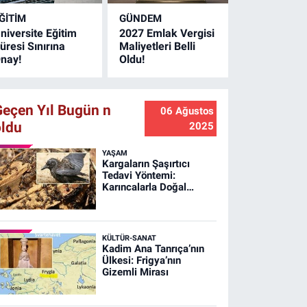
ategorisinde Avrupa
ĞİTİM
GÜNDEM
çüncüsü olarak bronz
niversite Eğitim
2027 Emlak Vergisi
adalya kazandı.
üresi Sınırına
Maliyetleri Belli
nay!
Oldu!
Geçen Yıl Bugün n
06 Ağustos
oldu
2025
YAŞAM
Kargaların Şaşırtıcı
Tedavi Yöntemi:
Karıncalarla Doğal
Banyo!
KÜLTÜR-SANAT
Kadim Ana Tanrıça’nın
Ülkesi: Frigya’nın
Gizemli Mirası