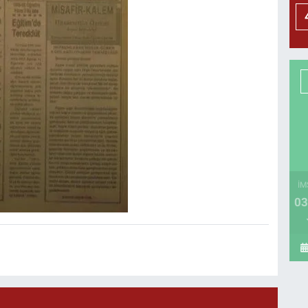
İM
03