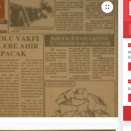
M
E
B