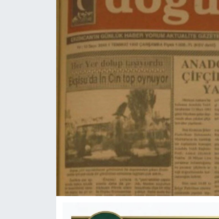
KÜLTÜR-SANAT
Yerel Haber
Politika
SPOR
YAŞAM
RESMİ İLAN