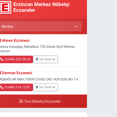
Erzincan Merkez Nöbetçi
Eczaneler
Ahsen Eczanesi
erkez Karaağaç Mahallesi, 752.Sokak No:9 Merkez
rzincan
0 (446) 223 38 24
Yol Tarifi Al
Derman Eczanesi
AŞBAĞLAR MAH.TEKİN CİVAŞ CAD.1429 SOK.NO:1 A
0 (446) 214 13 87
Yol Tarifi Al
Tüm Nöbetçi Eczaneler