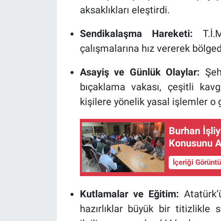
aksaklıkları eleştirdi.
Sendikalaşma Hareketi:
T.İ.M
çalışmalarına hız vererek bölgede
Asayiş ve Günlük Olaylar:
Şehi
bıçaklama vakası, çeşitli kavg
kişilere yönelik yasal işlemler o
Burhan İşli
Konusunu An
İçeriği Görünt
Kutlamalar ve Eğitim:
Atatürk’ü
hazırlıklar büyük bir titizlikl