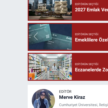
EDITÖRÜN SEÇTIĞI
2027 Emlak Verg
EDITÖRÜN SEÇTIĞI
Emeklilere Özel
EDITÖRÜN SEÇTIĞI
Eczanelerde Zor
EDITÖR
Merve Kiraz
Cumhuriyet Üniversitesi, İleti