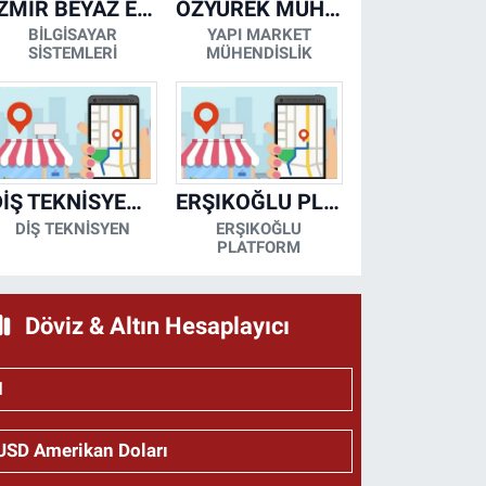
İZMİR BEYAZ EŞYA KLİMA KOMBİ SERVİSİ
ÖZYÜREK MÜHENDİSLİK
BİLGİSAYAR
YAPI MARKET
SİSTEMLERİ
MÜHENDİSLİK
DİŞ TEKNİSYENİ- MESUT KORKMAZ
ERŞIKOĞLU PLATFORM
DİŞ TEKNİSYEN
ERŞIKOĞLU
PLATFORM
Döviz & Altın Hesaplayıcı