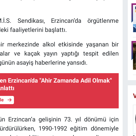
.İ.S. Sendikası, Erzincan’da örgütlenme
ki faaliyetlerini başlattı.
r merkezinde alkol etkisinde yaşanan bir
alar ve kaçak yayın yaptığı tespit edilen
 günün asayiş haberlerine yansıdı.
yen Erzincan'da "Ahir Zamanda Adil Olmak"
lattı
V
üle
n Erzincan’a gelişinin 73. yıl dönümü için
e sürdürülürken, 1990-1992 eğitim dönemiyle