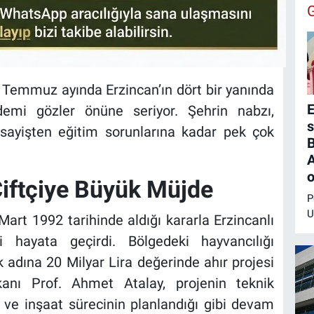
n Temmuz ayında Erzincan’ın dört bir yanında
E
mi gözler önüne seriyor. Şehrin nabzı,
s
 asayişten eğitim sorunlarına kadar pek çok
B
o
iftçiye Büyük Müjde
P
U
art 1992 tarihinde aldığı kararla Erzincanlı
Ş
yi hayata geçirdi. Bölgedeki hayvancılığı
m
 adına 20 Milyar Lira değerinde ahır projesi
E
G
kanı Prof. Ahmet Atalay, projenin teknik
M
ni ve inşaat sürecinin planlandığı gibi devam
E