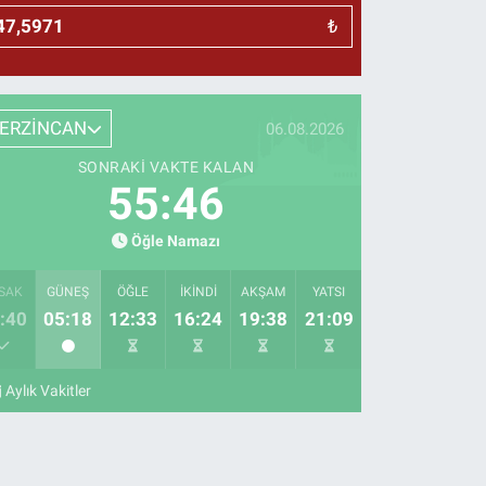
₺
ERZİNCAN
06.08.2026
SONRAKI VAKTE KALAN
55:45
Öğle Namazı
SAK
GÜNEŞ
ÖĞLE
İKINDI
AKŞAM
YATSI
:40
05:18
12:33
16:24
19:38
21:09
Aylık Vakitler