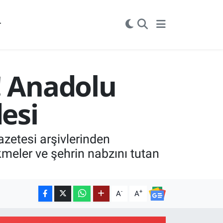
r
! Anadolu
esi
azetesi arşivlerinden
kmeler ve şehrin nabzını tutan
-
+
A
A