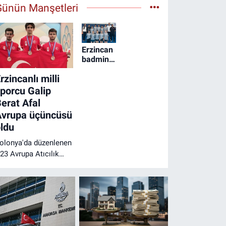
Günün Manşetleri
Erzincan
badminton
takımları
rzincanlı milli
ANALİG
finallerine
porcu Galip
yükseldi
erat Afal
Avrupa üçüncüsü
ldu
olonya'da düzenlenen
23 Avrupa Atıcılık
ampiyonası'nda
ücadele eden
rzincanlı milli sporcu
alip Berat Afal, 10
etre Havalı Tüfek
rkekler Takım