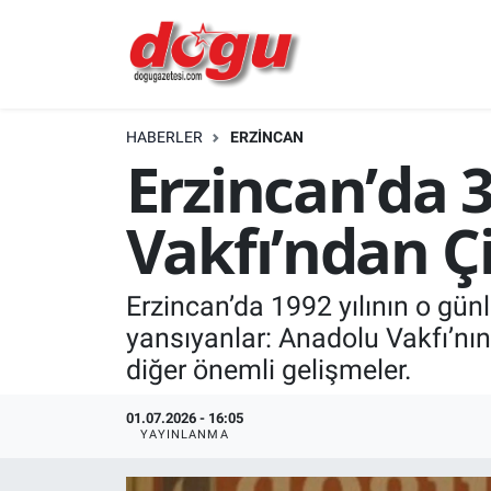
ERZINCAN
HABERLER
ERZINCAN
GÜNDEM
Erzincan’da 
ERZİNCAN FOTOĞRAFLARI
Vakfı’ndan Çi
SAĞLIK
Erzincan’da 1992 yılının o gün
EĞİTİM
yansıyanlar: Anadolu Vakfı’nın 
EKONOMİ
diğer önemli gelişmeler.
Bilim, teknoloji
01.07.2026 - 16:05
YAYINLANMA
GENEL