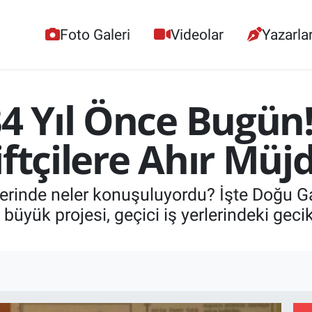
Foto Galeri
Videolar
Yazarla
34 Yıl Önce Bugün
ftçilere Ahır Müjd
lerinde neler konuşuluyordu? İşte Doğu G
büyük projesi, geçici iş yerlerindeki geci