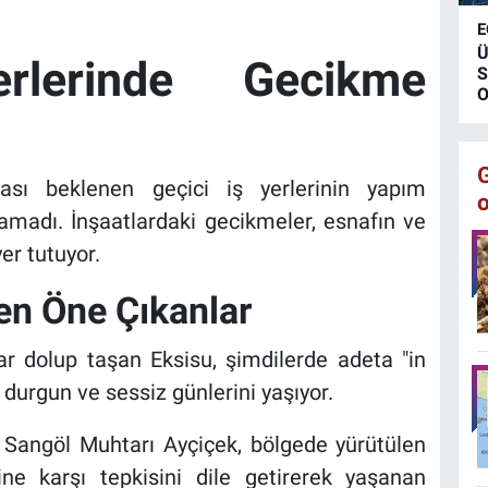
k
E
ü
Ü
m
rlerinde Gecikme
S
O
ması beklenen geçici iş yerlerinin yapım
amadı. İnşaatlardaki gecikmeler, esnafın ve
r tutuyor.
n Öne Çıkanlar
r dolup taşan Eksisu, şimdilerde adeta "in
 durgun ve sessiz günlerini yaşıyor.
Sangöl Muhtarı Ayçiçek, bölgede yürütülen
şine karşı tepkisini dile getirerek yaşanan