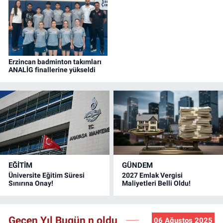
üçüncüsü olarak bronz madalya kazandı.
Erzincan badminton takımları
ANALİG finallerine yükseldi
EĞİTİM
GÜNDEM
Üniversite Eğitim Süresi
2027 Emlak Vergisi
Sınırına Onay!
Maliyetleri Belli Oldu!
Geçen Yıl Bugün n oldu
06 Ağustos 2025