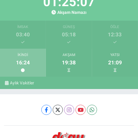
01:25:06
Akşam Namazı
İMSAK
GÜNEŞ
ÖĞLE
03:40
05:18
12:33
İKINDI
AKŞAM
YATSI
16:24
19:38
21:09
Aylık Vakitler