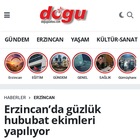
ERZINCAN
GÜNDEM
ERZINCAN
YAŞAM
KÜLTÜR-SANAT
GÜNDEM
ERZİNCAN FOTOĞRAFLARI
SAĞLIK
Erzincan
EĞİTİM
GÜNDEM
GENEL
SAĞLIK
Gümüşhane
EĞİTİM
HABERLER
ERZINCAN
EKONOMİ
Erzincan’da güzlük
hububat ekimleri
Bilim, teknoloji
yapılıyor
GENEL