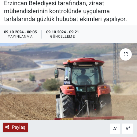
Erzincan Belediyesi tarafından, ziraat
mühendislerinin kontrolünde uygulama
KÜLTÜR-SANAT
tarlalarında güzlük hububat ekimleri yapılıyor.
Yerel Haber
09.10.2024 - 00:05
09.10.2024 - 09:21
YAYINLANMA
GÜNCELLEME
Politika
SPOR
YAŞAM
RESMİ İLAN
Paylaş
-
+
A
A