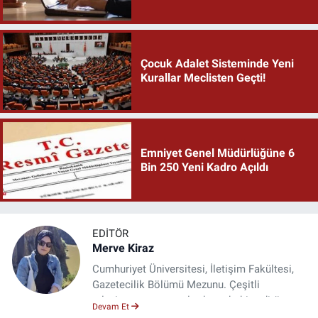
Çocuk Adalet Sisteminde Yeni
Kurallar Meclisten Geçti!
Emniyet Genel Müdürlüğüne 6
Bin 250 Yeni Kadro Açıldı
EDITÖR
Merve Kiraz
Cumhuriyet Üniversitesi, İletişim Fakültesi,
Gazetecilik Bölümü Mezunu. Çeşitli
televizyon ve gazetelerde muhabir, editör,
Devam Et
spiker ve yayın yönetmeni olarak görev yaptı.