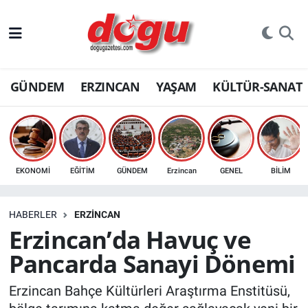
ERZINCAN
GÜNDEM
ERZINCAN
YAŞAM
KÜLTÜR-SANAT
GÜNDEM
ERZİNCAN FOTOĞRAFLARI
SAĞLIK
EKONOMİ
EĞİTİM
GÜNDEM
Erzincan
GENEL
BİLİM
EĞİTİM
HABERLER
ERZINCAN
EKONOMİ
Erzincan’da Havuç ve
Pancarda Sanayi Dönemi
Bilim, teknoloji
Erzincan Bahçe Kültürleri Araştırma Enstitüsü,
GENEL