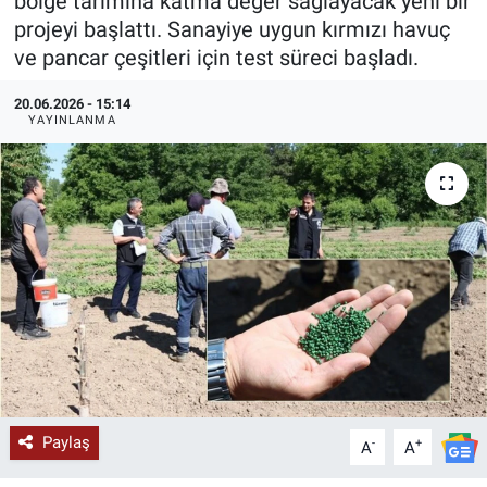
bölge tarımına katma değer sağlayacak yeni bir
projeyi başlattı. Sanayiye uygun kırmızı havuç
KÜLTÜR-SANAT
ve pancar çeşitleri için test süreci başladı.
Yerel Haber
20.06.2026 - 15:14
YAYINLANMA
Politika
SPOR
YAŞAM
RESMİ İLAN
Paylaş
-
+
A
A