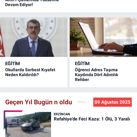
Devam Ediyor!
EĞİTİM
EĞİTİM
Okullarda Serbest Kıyafet
Öğrenci Adres Taşıma
Neden Kaldırıldı?
Kaydında Dört Adımlık
Rehber
Geçen Yıl Bugün n oldu
09 Ağustos 2025
ERZINCAN
Refahiye’de Feci Kaza: 1 Ölü, 3 Yaralı