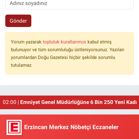
Gönder
Yorum yazarak
topluluk kurallarımızı
kabul etmiş
bulunuyor ve tüm sorumluluğu üstleniyorsunuz. Yazılan
yorumlardan Doğu Gazetesi hiçbir şekilde sorumlu
tutulamaz.
01:00 |
Erzincan'ın Meşhur Buğday Meydanı Yıkılacak!
02:00 |
Emniyet Genel Müdürlüğüne 6 Bin 250 Yeni Kadro
Erzincan Merkez Nöbetçi Eczaneler