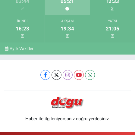
03:44
05:21
12:33
İKINDI
AKŞAM
YATSI
16:23
19:34
21:05
Aylık Vakitler
Haber ile ilgileniyorsanız doğru yerdesiniz.