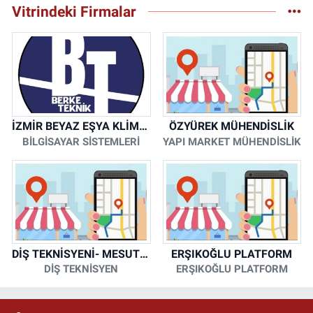
Vitrindeki Firmalar
İZMİR BEYAZ EŞYA KLİMA KOMBİ SERVİSİ
ÖZYÜREK MÜHENDİSLİK
BİLGİSAYAR SİSTEMLERİ
YAPI MARKET MÜHENDİSLİK
DİŞ TEKNİSYENİ- MESUT KORKMAZ
ERŞIKOĞLU PLATFORM
DİŞ TEKNİSYEN
ERŞIKOĞLU PLATFORM