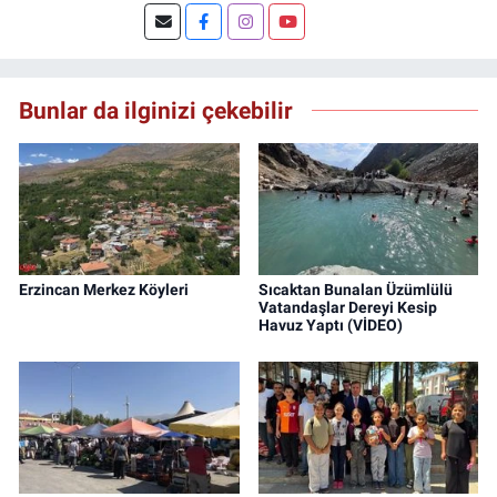
Şuan, www.dogugazetesi.com adlı haber
sitesinin Yazı İşleri Müdürlüğünü yürütmekte.
Bunlar da ilginizi çekebilir
Erzincan Merkez Köyleri
Sıcaktan Bunalan Üzümlülü
Vatandaşlar Dereyi Kesip
Havuz Yaptı (VİDEO)