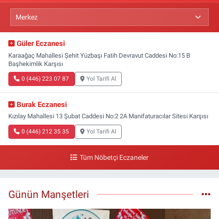
Güler Eczanesi
Karaağaç Mahallesi Şehit Yüzbaşı Fatih Devravut Caddesi No:15 B
Başhekimlik Karşısı
0 (446) 223 07 87
Yol Tarifi Al
Burak Eczanesi
Kızılay Mahallesi 13 Şubat Caddesi No:2 2A Manifaturacılar Sitesi Karşısı
0 (446) 212 35 35
Yol Tarifi Al
Tüm Nöbetçi Eczaneler
Günün Manşetleri