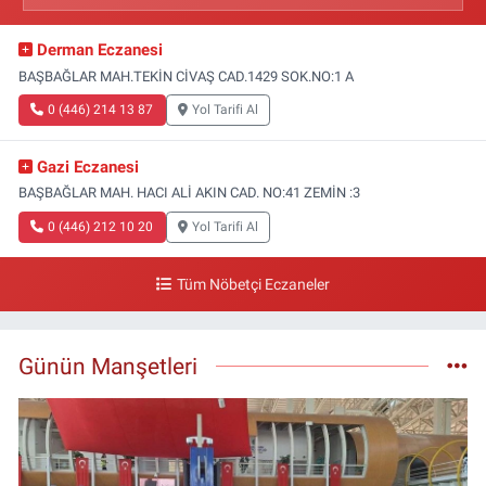
Derman Eczanesi
BAŞBAĞLAR MAH.TEKİN CİVAŞ CAD.1429 SOK.NO:1 A
0 (446) 214 13 87
Yol Tarifi Al
Gazi Eczanesi
BAŞBAĞLAR MAH. HACI ALİ AKIN CAD. NO:41 ZEMİN :3
0 (446) 212 10 20
Yol Tarifi Al
Tüm Nöbetçi Eczaneler
Günün Manşetleri