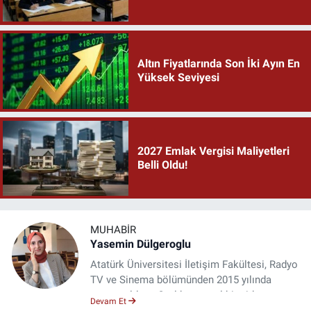
Altın Fiyatlarında Son İki Ayın En
Yüksek Seviyesi
2027 Emlak Vergisi Maliyetleri
Belli Oldu!
MUHABIR
Yasemin Dülgeroglu
Atatürk Üniversitesi İletişim Fakültesi, Radyo
TV ve Sinema bölümünden 2015 yılında
mezun oldum. 3 yıl kurumsal bir şirkette
Devam Et
çalıştım. Şu an Erzincan'da