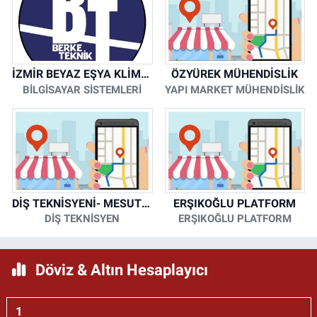
İZMİR BEYAZ EŞYA KLİMA KOMBİ SERVİSİ
ÖZYÜREK MÜHENDİSLİK
BİLGİSAYAR SİSTEMLERİ
YAPI MARKET MÜHENDİSLİK
DİŞ TEKNİSYENİ- MESUT KORKMAZ
ERŞIKOĞLU PLATFORM
DİŞ TEKNİSYEN
ERŞIKOĞLU PLATFORM
Döviz & Altın Hesaplayıcı