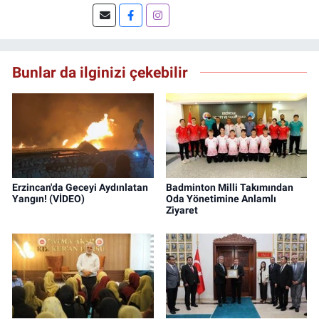
DoğuGazetesi.com internet haber sitesinde
muhabirlik yapıyor ve içerik üretiyorum.
Bunlar da ilginizi çekebilir
Erzincan'da Geceyi Aydınlatan
Badminton Milli Takımından
Yangın! (VİDEO)
Oda Yönetimine Anlamlı
Ziyaret