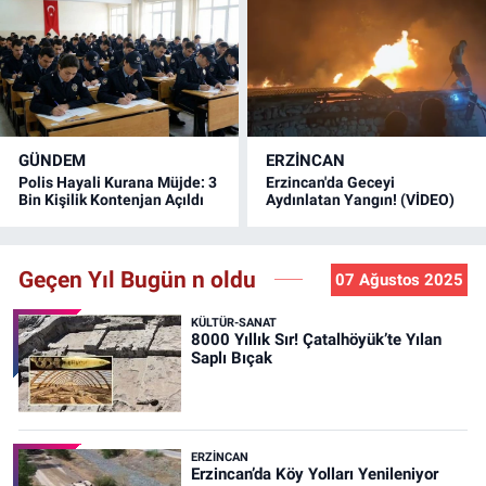
GÜNDEM
ERZINCAN
Polis Hayali Kurana Müjde: 3
Erzincan'da Geceyi
Bin Kişilik Kontenjan Açıldı
Aydınlatan Yangın! (VİDEO)
Geçen Yıl Bugün n oldu
07 Ağustos 2025
KÜLTÜR-SANAT
8000 Yıllık Sır! Çatalhöyük’te Yılan
Saplı Bıçak
ERZINCAN
Erzincan’da Köy Yolları Yenileniyor