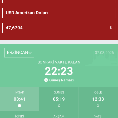
₺
ERZİNCAN
07.08.2026
SONRAKI VAKTE KALAN
22:22
Güneş Namazı
İMSAK
GÜNEŞ
ÖĞLE
03:41
05:19
12:33
İKINDI
AKŞAM
YATSI