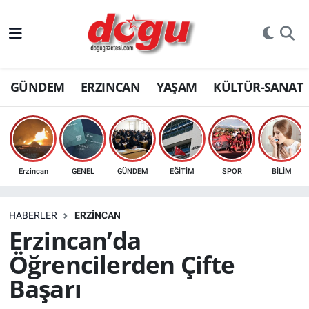
ERZINCAN
GÜNDEM
ERZINCAN
YAŞAM
KÜLTÜR-SANAT
GÜNDEM
ERZİNCAN FOTOĞRAFLARI
SAĞLIK
Erzincan
GENEL
GÜNDEM
EĞİTİM
SPOR
BİLİM
EĞİTİM
HABERLER
ERZINCAN
EKONOMİ
Erzincan’da
Öğrencilerden Çifte
Bilim, teknoloji
Başarı
GENEL