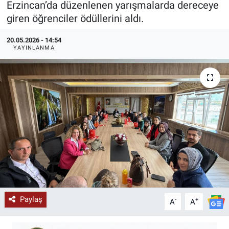
Erzincan’da düzenlenen yarışmalarda dereceye
giren öğrenciler ödüllerini aldı.
KÜLTÜR-SANAT
20.05.2026 - 14:54
Yerel Haber
YAYINLANMA
Politika
SPOR
YAŞAM
RESMİ İLAN
Paylaş
-
+
A
A