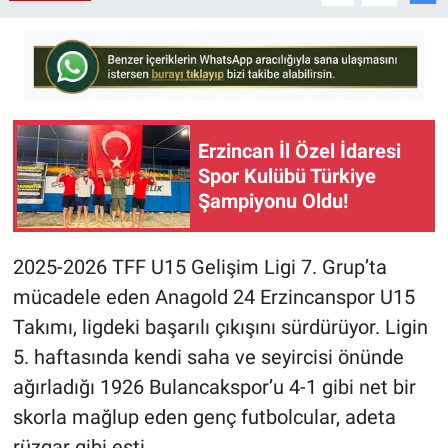
Erzincan İl Özel İdaresi
Spor Kulübü Türkiye
Şampiyonu Oldu!
2025-2026 TFF U15 Gelişim Ligi 7. Grup’ta
mücadele eden Anagold 24 Erzincanspor U15
Takımı, ligdeki başarılı çıkışını sürdürüyor. Ligin
5. haftasında kendi saha ve seyircisi önünde
ağırladığı 1926 Bulancakspor’u 4-1 gibi net bir
skorla mağlup eden genç futbolcular, adeta
rüzgar gibi esti.