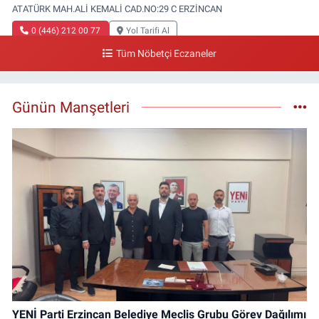
ATATÜRK MAH.ALİ KEMALİ CAD.NO:29 C ERZİNCAN
0 (446) 212 00 77
Yol Tarifi Al
Tüm Nöbetçi Eczaneler
Gazi Eczanesi
Başbağlar Mahallesi, Hacı Ali Akın Caddesi, No:41 Zemin :3 Merkez
Erzincan
Günün Manşetleri
0 (446) 212 10 20
Yol Tarifi Al
YENİ Parti Erzincan Belediye Meclis Grubu Görev Dağılımı