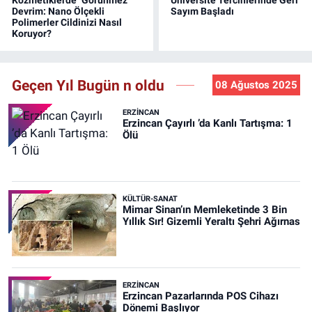
Devrim: Nano Ölçekli
Sayım Başladı
Polimerler Cildinizi Nasıl
Koruyor?
Geçen Yıl Bugün n oldu
08 Ağustos 2025
ERZINCAN
Erzincan Çayırlı ’da Kanlı Tartışma: 1
Ölü
KÜLTÜR-SANAT
Mimar Sinan’ın Memleketinde 3 Bin
Yıllık Sır! Gizemli Yeraltı Şehri Ağırnas
ERZINCAN
Erzincan Pazarlarında POS Cihazı
Dönemi Başlıyor