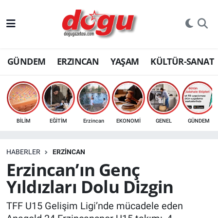
ERZINCAN
GÜNDEM
ERZINCAN
YAŞAM
KÜLTÜR-SANAT
GÜNDEM
ERZİNCAN FOTOĞRAFLARI
SAĞLIK
BİLİM
EĞİTİM
Erzincan
EKONOMİ
GENEL
GÜNDEM
EĞİTİM
HABERLER
ERZINCAN
EKONOMİ
Erzincan’ın Genç
Yıldızları Dolu Dizgin
Bilim, teknoloji
TFF U15 Gelişim Ligi’nde mücadele eden
GENEL