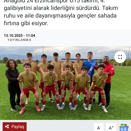
Anagold 24 Erzincanspor U15 takımı, 4.
galibiyetini alarak liderliğini sürdürdü. Takım
KÜLTÜR-SANAT
ruhu ve aile dayanışmasıyla gençler sahada
fırtına gibi esiyor.
Yerel Haber
13.10.2025 - 11:04
Politika
YAYINLANMA
SPOR
YAŞAM
RESMİ İLAN
Paylaş
-
+
A
A