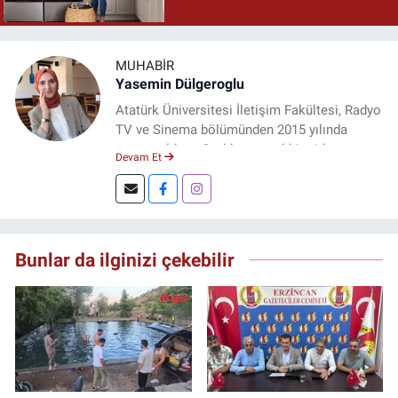
MUHABIR
Yasemin Dülgeroglu
Atatürk Üniversitesi İletişim Fakültesi, Radyo
TV ve Sinema bölümünden 2015 yılında
mezun oldum. 3 yıl kurumsal bir şirkette
Devam Et
çalıştım. Şu an Erzincan'da
DoğuGazetesi.com internet haber sitesinde
muhabirlik yapıyor ve içerik üretiyorum.
Bunlar da ilginizi çekebilir