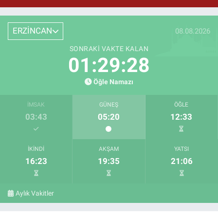
ERZİNCAN
08.08.2026
SONRAKI VAKTE KALAN
01:29:28
Öğle Namazı
İMSAK
GÜNEŞ
ÖĞLE
03:43
05:20
12:33
İKINDI
AKŞAM
YATSI
16:23
19:35
21:06
Aylık Vakitler