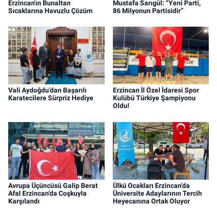
Erzincan'ın Bunaltan
Mustafa Sarıgül: “Yeni Parti,
Sıcaklarına Havuzlu Çözüm
86 Milyonun Partisidir”
Vali Aydoğdu’dan Başarılı
Erzincan İl Özel İdaresi Spor
Karatecilere Sürpriz Hediye
Kulübü Türkiye Şampiyonu
Oldu!
Avrupa Üçüncüsü Galip Berat
Ülkü Ocakları Erzincan’da
Afal Erzincan’da Coşkuyla
Üniversite Adaylarının Tercih
Karşılandı
Heyecanına Ortak Oluyor