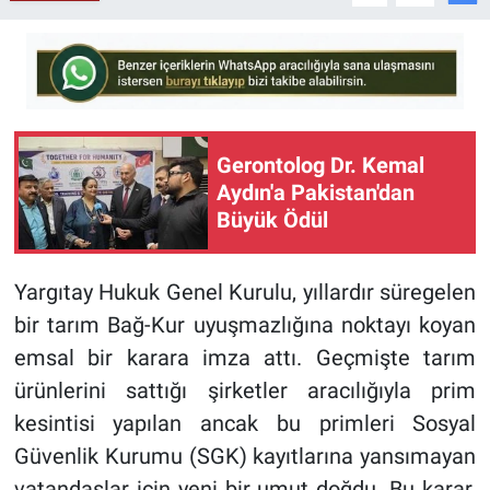
Gerontolog Dr. Kemal
Aydın'a Pakistan'dan
Büyük Ödül
Yargıtay Hukuk Genel Kurulu, yıllardır süregelen
bir tarım Bağ-Kur uyuşmazlığına noktayı koyan
emsal bir karara imza attı. Geçmişte tarım
ürünlerini sattığı şirketler aracılığıyla prim
kesintisi yapılan ancak bu primleri Sosyal
Güvenlik Kurumu (SGK) kayıtlarına yansımayan
vatandaşlar için yeni bir umut doğdu. Bu karar,