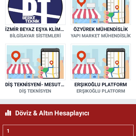
İZMİR BEYAZ EŞYA KLİMA KOMBİ SERVİSİ
ÖZYÜREK MÜHENDİSLİK
BİLGİSAYAR SİSTEMLERİ
YAPI MARKET MÜHENDİSLİK
DİŞ TEKNİSYENİ- MESUT KORKMAZ
ERŞIKOĞLU PLATFORM
DİŞ TEKNİSYEN
ERŞIKOĞLU PLATFORM
Döviz & Altın Hesaplayıcı