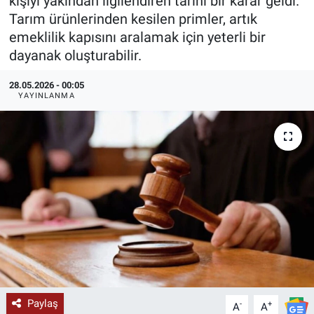
kişiyi yakından ilgilendiren tarihi bir karar geldi.
Tarım ürünlerinden kesilen primler, artık
KÜLTÜR-SANAT
emeklilik kapısını aralamak için yeterli bir
dayanak oluşturabilir.
Yerel Haber
28.05.2026 - 00:05
Politika
YAYINLANMA
SPOR
YAŞAM
RESMİ İLAN
Paylaş
-
+
A
A