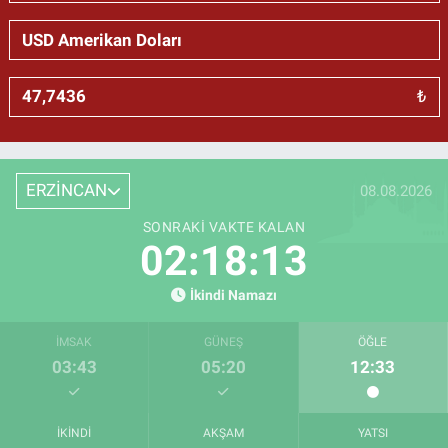
₺
ERZİNCAN
08.08.2026
SONRAKI VAKTE KALAN
02:18:12
İkindi Namazı
İMSAK
GÜNEŞ
ÖĞLE
03:43
05:20
12:33
İKINDI
AKŞAM
YATSI