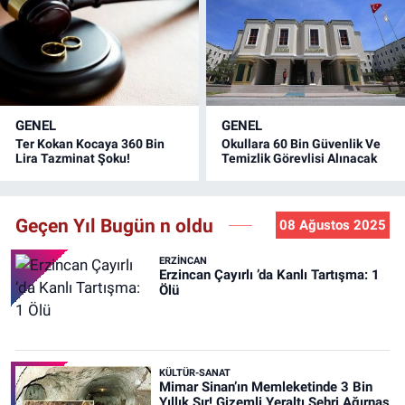
GENEL
GENEL
Ter Kokan Kocaya 360 Bin
Okullara 60 Bin Güvenlik Ve
Lira Tazminat Şoku!
Temizlik Görevlisi Alınacak
Geçen Yıl Bugün n oldu
08 Ağustos 2025
ERZINCAN
Erzincan Çayırlı ’da Kanlı Tartışma: 1
Ölü
KÜLTÜR-SANAT
Mimar Sinan’ın Memleketinde 3 Bin
Yıllık Sır! Gizemli Yeraltı Şehri Ağırnas