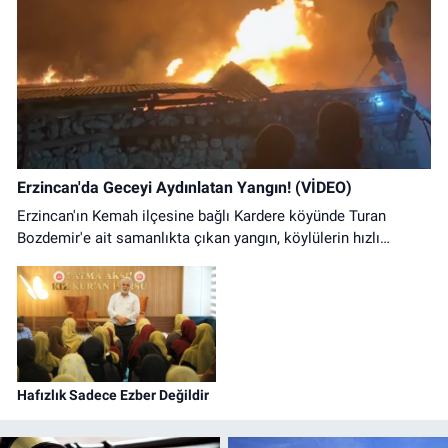
Erzincan'da Geceyi Aydınlatan Yangın! (VİDEO)
Erzincan'ın Kemah ilçesine bağlı Kardere köyünde Turan
Bozdemir'e ait samanlıkta çıkan yangın, köylülerin hızlı
müdahalesiyle kontrol altına alındı. Olayda can kaybı
yaşanmazken samanlıkta büyük çapta maddi hasar oluştu.
Hafızlık Sadece Ezber Değildir