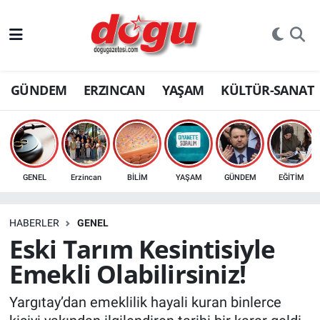
ERZINCAN
GÜNDEM
ERZINCAN
YAŞAM
KÜLTÜR-SANAT
GÜNDEM
ERZİNCAN FOTOĞRAFLARI
SAĞLIK
GENEL
Erzincan
BİLİM
YAŞAM
GÜNDEM
EĞİTİM
EĞİTİM
HABERLER
GENEL
EKONOMİ
Eski Tarım Kesintisiyle
Emekli Olabilirsiniz!
Bilim, teknoloji
Yargıtay’dan emeklilik hayali kuran binlerce
GENEL