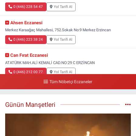
0 (446) 228 54 47
Yol Tarifi Al
Ahsen Eczanesi
Merkez Karaağaç Mahallesi, 752.Sokak No:9 Merkez Erzincan
0 (446) 223 38 24
Yol Tarifi Al
Can Fırat Eczanesi
ATATÜRK MAH.ALİ KEMALİ CAD.NO:29 C ERZİNCAN
0 (446) 212 00 77
Yol Tarifi Al
Tüm Nöbetçi Eczaneler
Gazi Eczanesi
Başbağlar Mahallesi, Hacı Ali Akın Caddesi, No:41 Zemin :3 Merkez
Erzincan
Günün Manşetleri
0 (446) 212 10 20
Yol Tarifi Al