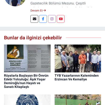
Gazetecilik Bölümü Mezunu. Çeşitli
televizyon ve gazetelerde muhabir, editör,
Devam Et
spiker ve yayın yönetmeni olarak görev yaptı.
Şuan, www.dogugazetesi.com adlı haber
sitesinin Yazı İşleri Müdürlüğünü yürütmekte.
Bunlar da ilginizi çekebilir
Rüyalarla Başlayan Bir Ömrün
TYB Yazarlarının Kaleminden
Edebi Yolculuğu: Âşık Yaşar
Erzincan Ve Kemaliye
Demiroğlu'nun Hayatı ve
Sanatı Kitaplaştı