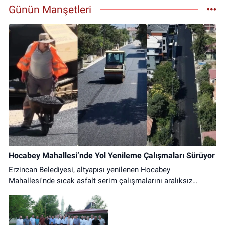
Günün Manşetleri
0 (446) 212 23 95
Yol Tarifi Al
Hocabey Mahallesi’nde Yol Yenileme Çalışmaları Sürüyor
Erzincan Belediyesi, altyapısı yenilenen Hocabey
Mahallesi'nde sıcak asfalt serim çalışmalarını aralıksız
sürdürüyor. Ulaşımda konfor artıyor.