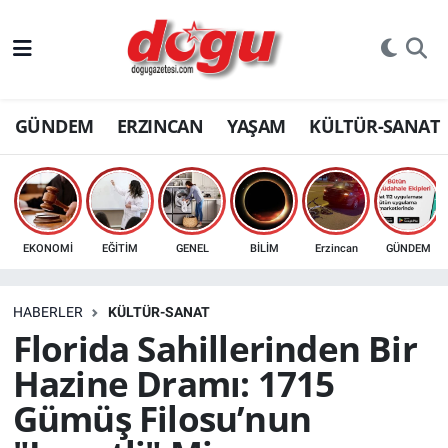
ERZINCAN
GÜNDEM
ERZINCAN
YAŞAM
KÜLTÜR-SANAT
GÜNDEM
ERZİNCAN FOTOĞRAFLARI
SAĞLIK
EKONOMİ
EĞİTİM
GENEL
BİLİM
Erzincan
GÜNDEM
EĞİTİM
HABERLER
KÜLTÜR-SANAT
EKONOMİ
Florida Sahillerinden Bir
Hazine Dramı: 1715
Bilim, teknoloji
Gümüş Filosu’nun
GENEL