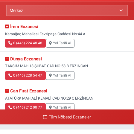
İrem Eczanesi
Karaağaç Mahallesi Fevzipaşa Caddesi No:44 A
0 (446) 224 48 48
Yol Tarifi Al
Dünya Eczanesi
TAKSİM MAH.13 ŞUBAT CAD.NO:58 B ERZİNCAN
0 (446) 228 54 47
Yol Tarifi Al
Can Fırat Eczanesi
ATATÜRK MAH.ALİ KEMALİ CAD.NO:29 C ERZİNCAN
0 (446) 212 00 77
Yol Tarifi Al
Tüm Nöbetçi Eczaneler
Hizmet Eczanesi
FEVZIPASA CAD.NO:46 ERZINCAN