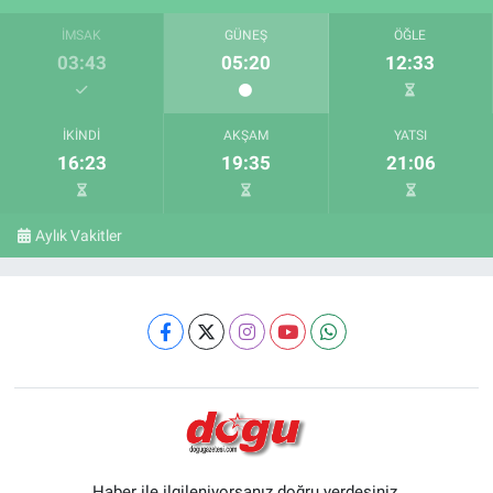
İMSAK
GÜNEŞ
ÖĞLE
03:43
05:20
12:33
İKINDI
AKŞAM
YATSI
16:23
19:35
21:06
Aylık Vakitler
Haber ile ilgileniyorsanız doğru yerdesiniz.