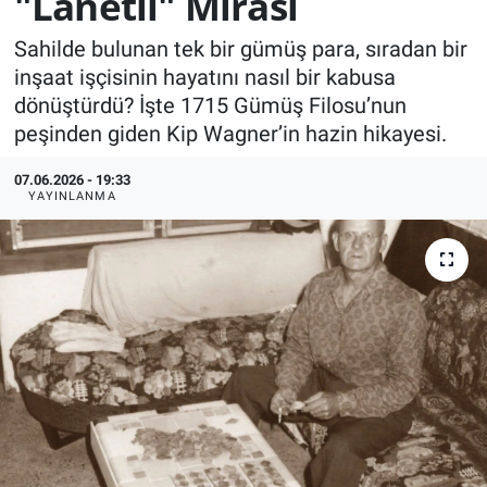
"Lanetli" Mirası
KÜLTÜR-SANAT
Sahilde bulunan tek bir gümüş para, sıradan bir
inşaat işçisinin hayatını nasıl bir kabusa
Yerel Haber
dönüştürdü? İşte 1715 Gümüş Filosu’nun
peşinden giden Kip Wagner’in hazin hikayesi.
Politika
07.06.2026 - 19:33
YAYINLANMA
SPOR
YAŞAM
RESMİ İLAN