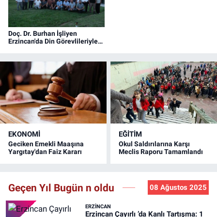
Doç. Dr. Burhan İşliyen
Erzincan'da Din Görevlileriyle
Bir Araya Geldi
EKONOMİ
EĞİTİM
Geciken Emekli Maaşına
Okul Saldırılarına Karşı
Yargıtay'dan Faiz Kararı
Meclis Raporu Tamamlandı
Geçen Yıl Bugün n oldu
08 Ağustos 2025
ERZINCAN
Erzincan Çayırlı ’da Kanlı Tartışma: 1