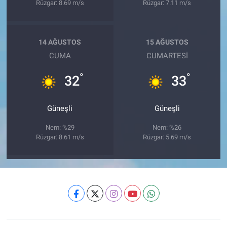
Rüzgar: 8.69 m/s
Rüzgar: 7.11 m/s
14 AĞUSTOS
15 AĞUSTOS
CUMA
CUMARTESI
°
°
32
33
Güneşli
Güneşli
Nem: %29
Nem: %26
Rüzgar: 8.61 m/s
Rüzgar: 5.69 m/s