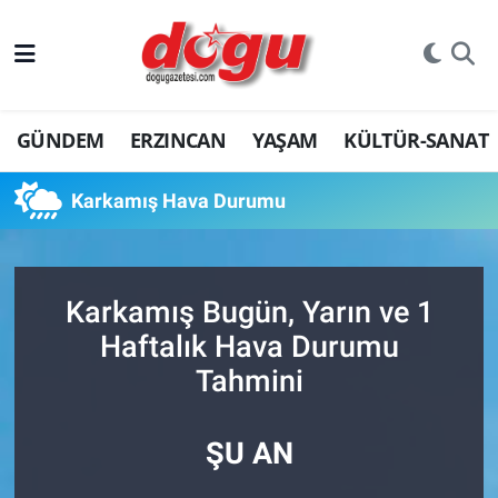
ERZINCAN
GÜNDEM
ERZINCAN
YAŞAM
KÜLTÜR-SANAT
GÜNDEM
ERZİNCAN FOTOĞRAFLARI
Karkamış Hava Durumu
SAĞLIK
Karkamış Bugün, Yarın ve 1
EĞİTİM
Haftalık Hava Durumu
EKONOMİ
Tahmini
Bilim, teknoloji
ŞU AN
GENEL