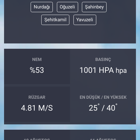
Nurdağı
Oğuzeli
Şahinbey
Şehitkamil
Yavuzeli
NEM
BASINÇ
%53
1001 HPA
hpa
RÜZGAR
EN DÜŞÜK / EN YÜKSEK
°
°
4.81 M/S
25
/ 40