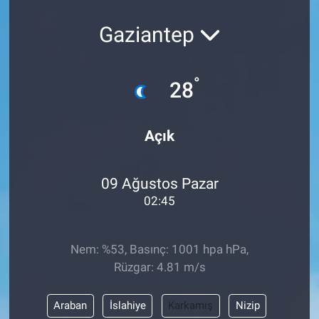
KÜLTÜR-SANAT
Gaziantep
Yerel Haber
°
28
Politika
Açık
SPOR
YAŞAM
09 Ağustos Pazar
02:45
RESMİ İLAN
Nem: %53, Basınç: 1001 hpa hPa,
Rüzgar: 4.81 m/s
Araban
İslahiye
Karkamış
Nizip