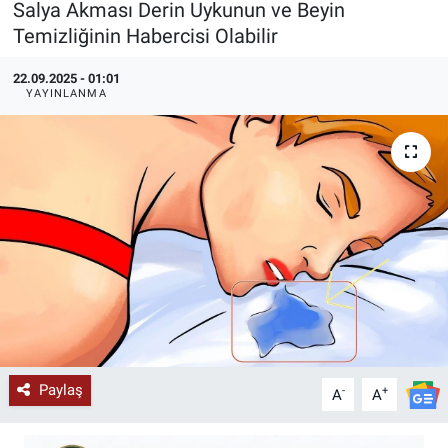
Salya Akması Derin Uykunun ve Beyin
Temizliğinin Habercisi Olabilir
KÜLTÜR-SANAT
22.09.2025 - 01:01
Yerel Haber
YAYINLANMA
Politika
SPOR
YAŞAM
RESMİ İLAN
Paylaş
-
+
A
A