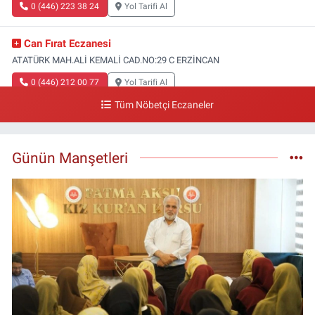
0 (446) 223 38 24
Yol Tarifi Al
Can Fırat Eczanesi
ATATÜRK MAH.ALİ KEMALİ CAD.NO:29 C ERZİNCAN
0 (446) 212 00 77
Yol Tarifi Al
Tüm Nöbetçi Eczaneler
Gazi Eczanesi
Başbağlar Mahallesi, Hacı Ali Akın Caddesi, No:41 Zemin :3 Merkez
Erzincan
Günün Manşetleri
0 (446) 212 10 20
Yol Tarifi Al