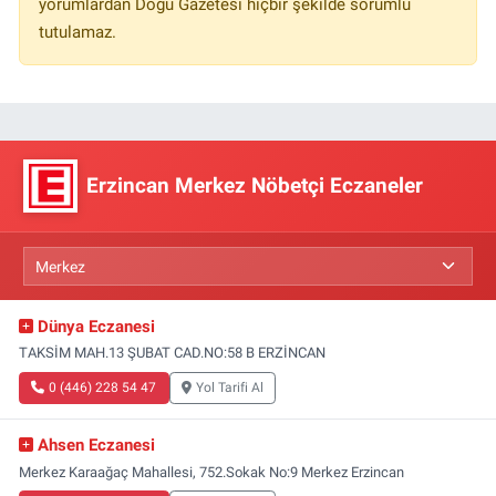
yorumlardan Doğu Gazetesi hiçbir şekilde sorumlu
tutulamaz.
Erzincan Merkez Nöbetçi Eczaneler
Dünya Eczanesi
TAKSİM MAH.13 ŞUBAT CAD.NO:58 B ERZİNCAN
0 (446) 228 54 47
Yol Tarifi Al
Ahsen Eczanesi
Merkez Karaağaç Mahallesi, 752.Sokak No:9 Merkez Erzincan