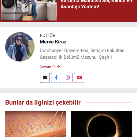
Kurutma Makinesi Seçiminde En
Avantajlı Yöntem!
EDITÖR
Merve Kiraz
Cumhuriyet Üniversitesi, İletişim Fakültesi,
Gazetecilik Bölümü Mezunu. Çeşitli
televizyon ve gazetelerde muhabir, editör,
Devam Et
spiker ve yayın yönetmeni olarak görev yaptı.
Şuan, www.dogugazetesi.com adlı haber
sitesinin Yazı İşleri Müdürlüğünü yürütmekte.
Bunlar da ilginizi çekebilir