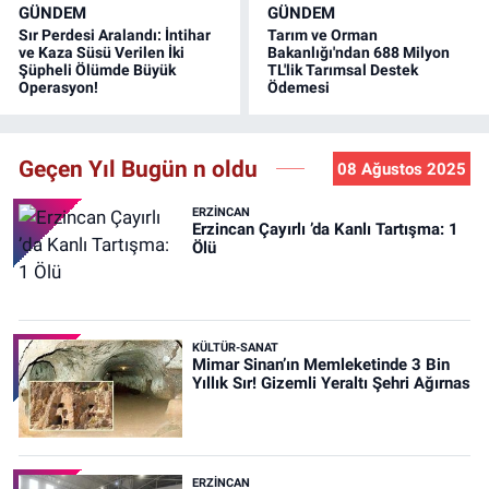
GÜNDEM
GÜNDEM
Sır Perdesi Aralandı: İntihar
Tarım ve Orman
ve Kaza Süsü Verilen İki
Bakanlığı'ndan 688 Milyon
Şüpheli Ölümde Büyük
TL'lik Tarımsal Destek
Operasyon!
Ödemesi
Geçen Yıl Bugün n oldu
08 Ağustos 2025
ERZINCAN
Erzincan Çayırlı ’da Kanlı Tartışma: 1
Ölü
KÜLTÜR-SANAT
Mimar Sinan’ın Memleketinde 3 Bin
Yıllık Sır! Gizemli Yeraltı Şehri Ağırnas
ERZINCAN