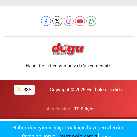
Haber ile ilgileniyorsanız doğru yerdesiniz.
RSS
Copyright © 2026 Her hakkı saklıdır.
Haber Yazılımı:
TE Bilişim
Sır Perdesi Aralandı: İntihar ve Kaza Süsü
Haber deneyimini yaşatmak için bazı çerezlerden
14:21
Verilen İki Şüpheli Ölümde Büyük
faydalanıyoruz.
Çerez politikamız