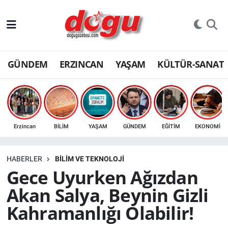
ERZINCAN
GÜNDEM
ERZINCAN
YAŞAM
KÜLTÜR-SANAT
GÜNDEM
ERZİNCAN FOTOĞRAFLARI
SAĞLIK
Erzincan
BİLİM
YAŞAM
GÜNDEM
EĞİTİM
EKONOMİ
EĞİTİM
HABERLER
BİLİM VE TEKNOLOJİ
EKONOMİ
Gece Uyurken Ağızdan
Akan Salya, Beynin Gizli
Bilim, teknoloji
Kahramanlığı Olabilir!
GENEL