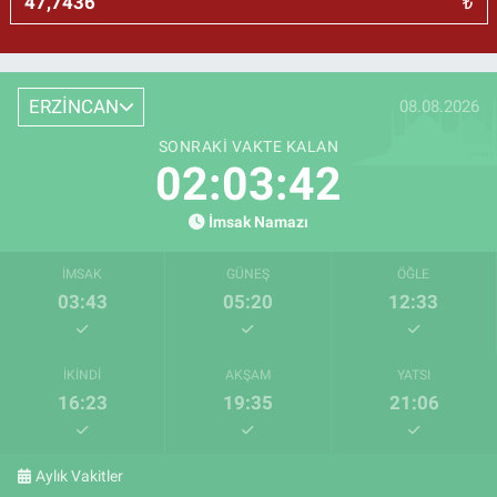
₺
ERZİNCAN
08.08.2026
SONRAKI VAKTE KALAN
02:03:42
İmsak Namazı
İMSAK
GÜNEŞ
ÖĞLE
03:43
05:20
12:33
İKINDI
AKŞAM
YATSI
16:23
19:35
21:06
Aylık Vakitler