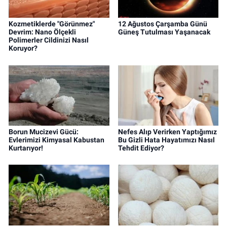
Kozmetiklerde "Görünmez"
12 Ağustos Çarşamba Günü
Devrim: Nano Ölçekli
Güneş Tutulması Yaşanacak
Polimerler Cildinizi Nasıl
Koruyor?
Borun Mucizevi Gücü:
Nefes Alıp Verirken Yaptığımız
Evlerimizi Kimyasal Kabustan
Bu Gizli Hata Hayatımızı Nasıl
Kurtarıyor!
Tehdit Ediyor?