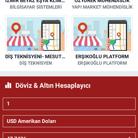
İZMİR BEYAZ EŞYA KLİMA KOMBİ SERVİSİ
ÖZYÜREK MÜHENDİSLİK
BİLGİSAYAR SİSTEMLERİ
YAPI MARKET MÜHENDİSLİK
DİŞ TEKNİSYENİ- MESUT KORKMAZ
ERŞIKOĞLU PLATFORM
DİŞ TEKNİSYEN
ERŞIKOĞLU PLATFORM
Döviz & Altın Hesaplayıcı