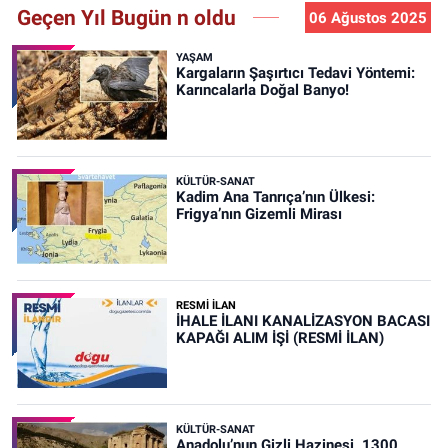
Geçen Yıl Bugün n oldu
06 Ağustos 2025
YAŞAM
Kargaların Şaşırtıcı Tedavi Yöntemi:
Karıncalarla Doğal Banyo!
KÜLTÜR-SANAT
Kadim Ana Tanrıça’nın Ülkesi:
Frigya’nın Gizemli Mirası
RESMİ İLAN
İHALE İLANI KANALİZASYON BACASI
KAPAĞI ALIM İŞİ (RESMİ İLAN)
KÜLTÜR-SANAT
Anadolu’nun Gizli Hazinesi, 1300