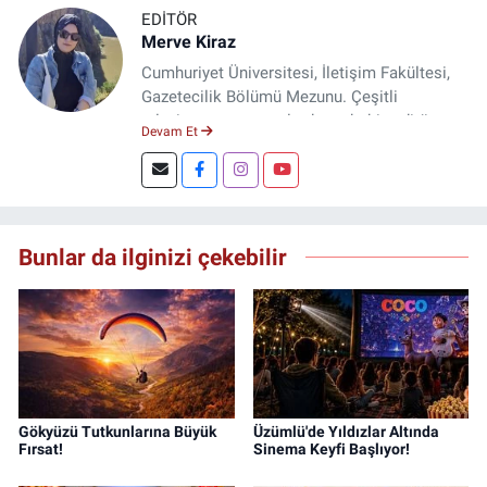
EDITÖR
Merve Kiraz
Cumhuriyet Üniversitesi, İletişim Fakültesi,
Gazetecilik Bölümü Mezunu. Çeşitli
televizyon ve gazetelerde muhabir, editör,
Devam Et
spiker ve yayın yönetmeni olarak görev yaptı.
Şuan, www.dogugazetesi.com adlı haber
sitesinin Yazı İşleri Müdürlüğünü yürütmekte.
Bunlar da ilginizi çekebilir
Gökyüzü Tutkunlarına Büyük
Üzümlü'de Yıldızlar Altında
Fırsat!
Sinema Keyfi Başlıyor!