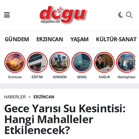
ERZINCAN
GÜNDEM
ERZINCAN
YAŞAM
KÜLTÜR-SANAT
GÜNDEM
ERZİNCAN FOTOĞRAFLARI
SAĞLIK
Erzincan
EĞİTİM
GÜNDEM
GENEL
SAĞLIK
Gümüşhane
EĞİTİM
HABERLER
ERZINCAN
EKONOMİ
Gece Yarısı Su Kesintisi:
Hangi Mahalleler
Bilim, teknoloji
Etkilenecek?
GENEL