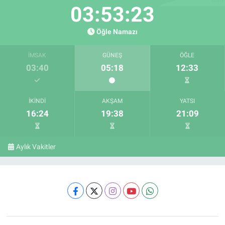
03:53:22
Öğle Namazı
İMSAK
GÜNEŞ
ÖĞLE
03:40
05:18
12:33
İKINDI
AKŞAM
YATSI
16:24
19:38
21:09
Aylık Vakitler