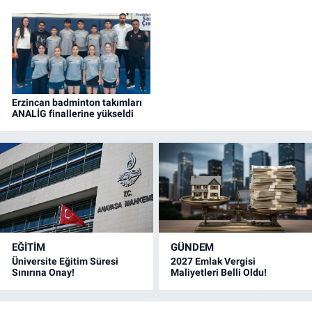
Metre Havalı Tüfek Erkekler Takım kategorisinde Avrupa
üçüncüsü olarak bronz madalya kazandı.
Erzincan badminton takımları
ANALİG finallerine yükseldi
EĞİTİM
GÜNDEM
Üniversite Eğitim Süresi
2027 Emlak Vergisi
Sınırına Onay!
Maliyetleri Belli Oldu!