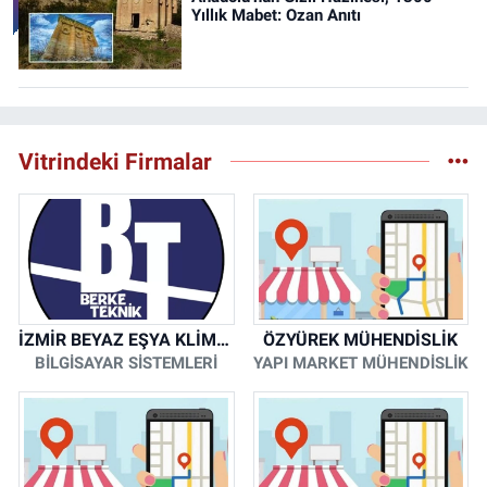
Yıllık Mabet: Ozan Anıtı
Vitrindeki Firmalar
İZMİR BEYAZ EŞYA KLİMA KOMBİ SERVİSİ
ÖZYÜREK MÜHENDİSLİK
BİLGİSAYAR SİSTEMLERİ
YAPI MARKET MÜHENDİSLİK