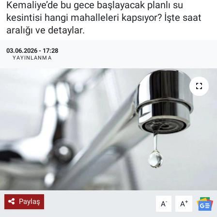
Kemaliye’de bu gece başlayacak planlı su
kesintisi hangi mahalleleri kapsıyor? İşte saat
KÜLTÜR-SANAT
aralığı ve detaylar.
Yerel Haber
03.06.2026 - 17:28
YAYINLANMA
Politika
SPOR
YAŞAM
RESMİ İLAN
Paylaş
-
+
A
A