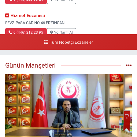
Hizmet Eczanesi
FEVZIPASA CAD.NO:46 ERZINCAN
0 (446) 212 23 95
Yol Tarifi Al
Tüm Nöbetçi Eczaneler
Günün Manşetleri