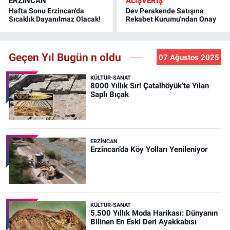
ERZINCAN
ALIŞVERİŞ
Hafta Sonu Erzincan'da
Dev Perakende Satışına
Sıcaklık Dayanılmaz Olacak!
Rekabet Kurumu'ndan Onay
Geçen Yıl Bugün n oldu
07 Ağustos 2025
KÜLTÜR-SANAT
8000 Yıllık Sır! Çatalhöyük’te Yılan
Saplı Bıçak
ERZINCAN
Erzincan’da Köy Yolları Yenileniyor
KÜLTÜR-SANAT
5.500 Yıllık Moda Harikası: Dünyanın
Bilinen En Eski Deri Ayakkabısı