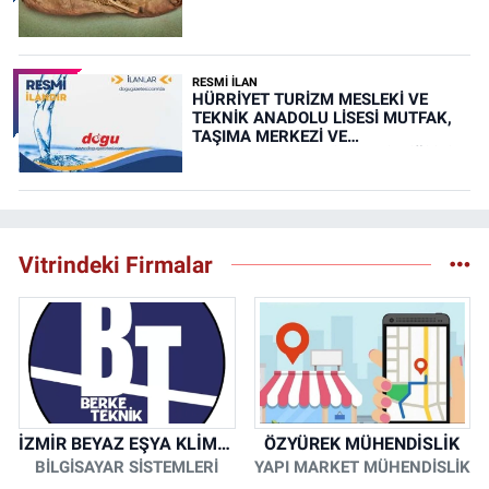
RESMİ İLAN
HÜRRİYET TURİZM MESLEKİ VE
TEKNİK ANADOLU LİSESİ MUTFAK,
TAŞIMA MERKEZİ VE
YEMEKHANELERİNİN TEMİZLİĞİ İŞİ
(RESMİ İLAN)
Vitrindeki Firmalar
İZMİR BEYAZ EŞYA KLİMA KOMBİ SERVİSİ
ÖZYÜREK MÜHENDİSLİK
BİLGİSAYAR SİSTEMLERİ
YAPI MARKET MÜHENDİSLİK