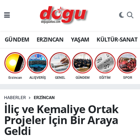
ERZINCAN
GÜNDEM
ERZINCAN
YAŞAM
KÜLTÜR-SANAT
GÜNDEM
ERZİNCAN FOTOĞRAFLARI
SAĞLIK
Erzincan
ALIŞVERİŞ
GENEL
GÜNDEM
EĞİTİM
SPOR
EĞİTİM
HABERLER
ERZINCAN
EKONOMİ
İliç ve Kemaliye Ortak
Projeler İçin Bir Araya
Bilim, teknoloji
Geldi
GENEL