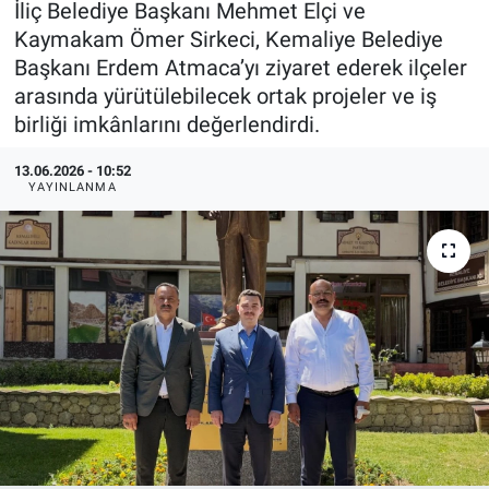
İliç Belediye Başkanı Mehmet Elçi ve
Kaymakam Ömer Sirkeci, Kemaliye Belediye
KÜLTÜR-SANAT
Başkanı Erdem Atmaca’yı ziyaret ederek ilçeler
arasında yürütülebilecek ortak projeler ve iş
Yerel Haber
birliği imkânlarını değerlendirdi.
Politika
13.06.2026 - 10:52
YAYINLANMA
SPOR
YAŞAM
RESMİ İLAN