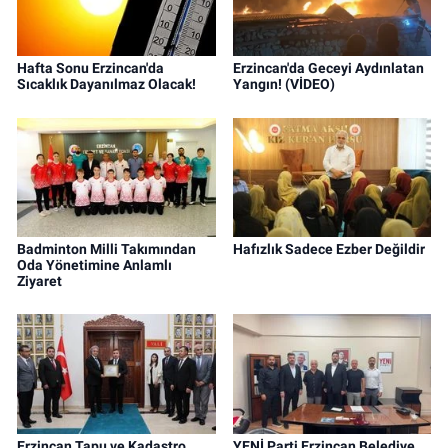
Hafta Sonu Erzincan'da
Erzincan'da Geceyi Aydınlatan
Sıcaklık Dayanılmaz Olacak!
Yangın! (VİDEO)
Badminton Milli Takımından
Hafızlık Sadece Ezber Değildir
Oda Yönetimine Anlamlı
Ziyaret
Erzincan Tapu ve Kadastro
YENİ Parti Erzincan Belediye