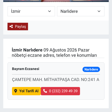
KÜLTÜR-SANAT
Yerel Haber
Paylaş
Politika
SPOR
İzmir
Narlıdere
09 Ağustos 2026 Pazar
nöbetçi eczane adres, telefon ve konumları
YAŞAM
Bayram Eczanesi
Narlıdere
RESMİ İLAN
ÇAMTEPE MAH. MİTHATPAŞA CAD. NO:241 A
Yol Tarifi Al
0 (232) 239 49 39