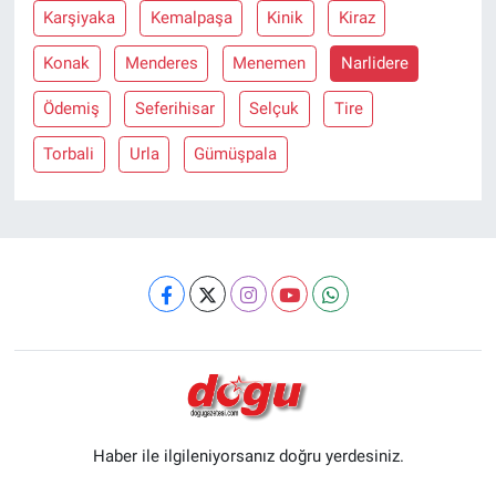
Karşiyaka
Kemalpaşa
Kinik
Kiraz
Konak
Menderes
Menemen
Narlidere
Ödemiş
Seferihisar
Selçuk
Tire
Torbali
Urla
Gümüşpala
Haber ile ilgileniyorsanız doğru yerdesiniz.