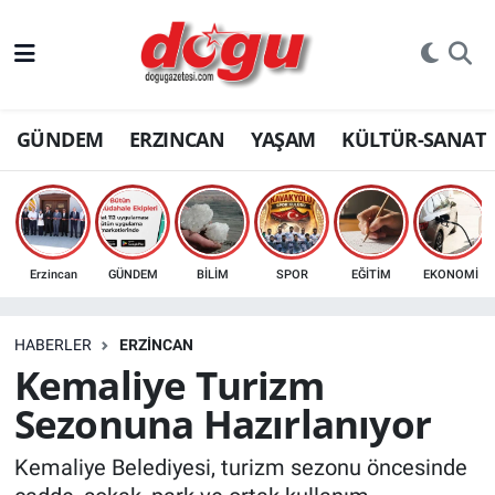
ERZINCAN
GÜNDEM
ERZINCAN
YAŞAM
KÜLTÜR-SANAT
GÜNDEM
ERZİNCAN FOTOĞRAFLARI
SAĞLIK
Erzincan
GÜNDEM
BİLİM
SPOR
EĞİTİM
EKONOMİ
EĞİTİM
HABERLER
ERZINCAN
EKONOMİ
Kemaliye Turizm
Sezonuna Hazırlanıyor
Bilim, teknoloji
Kemaliye Belediyesi, turizm sezonu öncesinde
GENEL