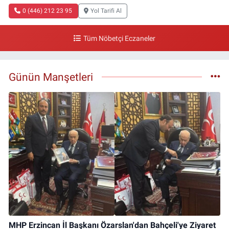
0 (446) 212 23 95
Yol Tarifi Al
Tüm Nöbetçi Eczaneler
Günün Manşetleri
MHP Erzincan İl Başkanı Özarslan'dan Bahçeli'ye Ziyaret