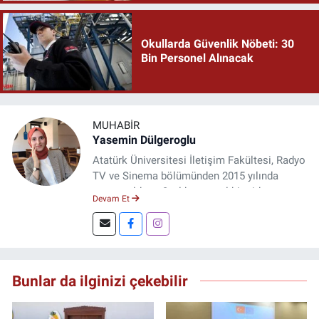
Okullarda Güvenlik Nöbeti: 30
Bin Personel Alınacak
MUHABIR
Yasemin Dülgeroglu
Atatürk Üniversitesi İletişim Fakültesi, Radyo
TV ve Sinema bölümünden 2015 yılında
mezun oldum. 3 yıl kurumsal bir şirkette
Devam Et
çalıştım. Şu an Erzincan'da
DoğuGazetesi.com internet haber sitesinde
muhabirlik yapıyor ve içerik üretiyorum.
Bunlar da ilginizi çekebilir