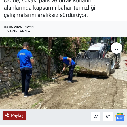
cadde, sokak, park ve ortak kullanım
alanlarında kapsamlı bahar temizliği
KÜLTÜR-SANAT
çalışmalarını aralıksız sürdürüyor.
Yerel Haber
03.06.2026 - 12:11
YAYINLANMA
Politika
SPOR
YAŞAM
RESMİ İLAN
Paylaş
-
+
A
A