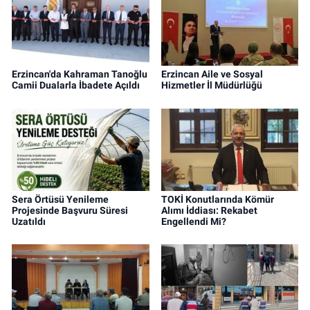
Erzincan'da Kahraman Tanoğlu
Erzincan Aile ve Sosyal
Camii Dualarla İbadete Açıldı
Hizmetler İl Müdürlüğü
Sera Örtüsü Yenileme
TOKİ Konutlarında Kömür
Projesinde Başvuru Süresi
Alımı İddiası: Rekabet
Uzatıldı
Engellendi Mi?