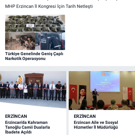
MHP Erzincan İl Kongresi İçin Tarih Netleşti
Türkiye Genelinde Geniş Çaplı
Narkotik Operasyonu
ERZINCAN
ERZINCAN
Erzincan'da Kahraman
Erzincan Aile ve Sosyal
Tanoğlu Camii Dualarla
Hizmetler İl Müdürlüğü
İbadete Açıldı