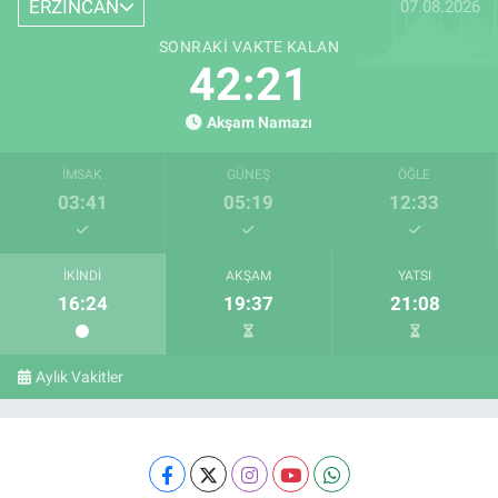
ERZİNCAN
07.08.2026
SONRAKI VAKTE KALAN
42:21
Akşam Namazı
İMSAK
GÜNEŞ
ÖĞLE
03:41
05:19
12:33
İKINDI
AKŞAM
YATSI
16:24
19:37
21:08
Aylık Vakitler