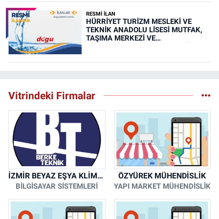
RESMİ İLAN
HÜRRİYET TURİZM MESLEKİ VE
TEKNİK ANADOLU LİSESİ MUTFAK,
TAŞIMA MERKEZİ VE
YEMEKHANELERİNİN TEMİZLİĞİ İŞİ
(RESMİ İLAN)
Vitrindeki Firmalar
İZMİR BEYAZ EŞYA KLİMA KOMBİ SERVİSİ
ÖZYÜREK MÜHENDİSLİK
BİLGİSAYAR SİSTEMLERİ
YAPI MARKET MÜHENDİSLİK