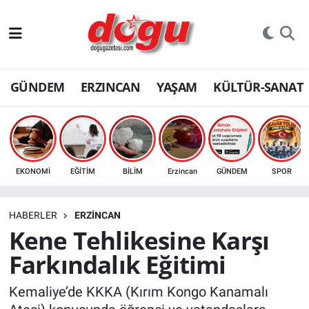
ERZINCAN
GÜNDEM
ERZINCAN
YAŞAM
KÜLTÜR-SANAT
GÜNDEM
ERZİNCAN FOTOĞRAFLARI
SAĞLIK
EKONOMİ
EĞİTİM
BİLİM
Erzincan
GÜNDEM
SPOR
EĞİTİM
HABERLER
ERZINCAN
EKONOMİ
Kene Tehlikesine Karşı
Farkındalık Eğitimi
Bilim, teknoloji
Kemaliye’de KKKA (Kırım Kongo Kanamalı
GENEL