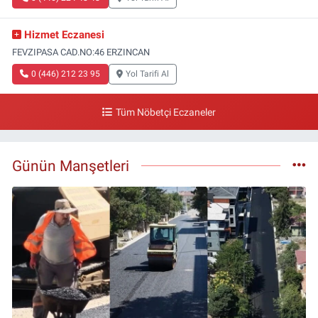
Hizmet Eczanesi
FEVZIPASA CAD.NO:46 ERZINCAN
0 (446) 212 23 95
Yol Tarifi Al
Tüm Nöbetçi Eczaneler
Günün Manşetleri