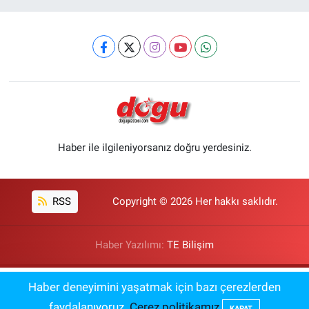
Haber ile ilgileniyorsanız doğru yerdesiniz.
RSS
Copyright © 2026 Her hakkı saklıdır.
Haber Yazılımı:
TE Bilişim
Öğretmen Açığı En Çok Olan 12 İl
Haber deneyimini yaşatmak için bazı çerezlerden
08:00
Açıklandı
faydalanıyoruz.
Çerez politikamız
KAPAT