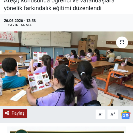
Ateşi) konusunda öğrenci ve vatandaşlara
yönelik farkındalık eğitimi düzenlendi
KÜLTÜR-SANAT
26.06.2026 - 12:58
Yerel Haber
YAYINLANMA
Politika
SPOR
YAŞAM
RESMİ İLAN
Paylaş
-
+
A
A