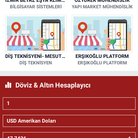
İZMİR BEYAZ EŞYA KLİMA KOMBİ SERVİSİ
ÖZYÜREK MÜHENDİSLİK
BİLGİSAYAR SİSTEMLERİ
YAPI MARKET MÜHENDİSLİK
DİŞ TEKNİSYENİ- MESUT KORKMAZ
ERŞIKOĞLU PLATFORM
DİŞ TEKNİSYEN
ERŞIKOĞLU PLATFORM
Döviz & Altın Hesaplayıcı