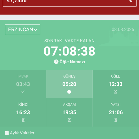
₺
ERZİNCAN
08.08.2026
SONRAKI VAKTE KALAN
07:08:37
Öğle Namazı
İMSAK
GÜNEŞ
ÖĞLE
03:43
05:20
12:33
İKINDI
AKŞAM
YATSI
16:23
19:35
21:06
Aylık Vakitler