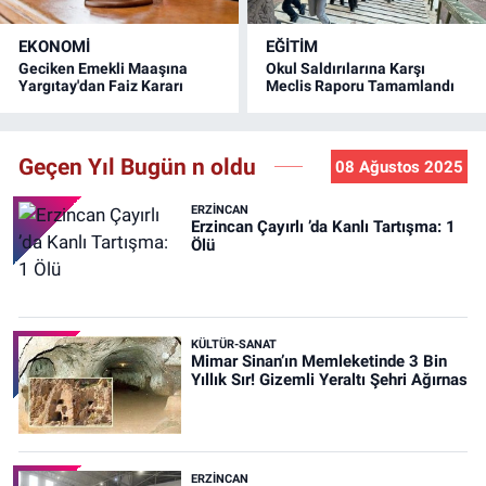
EKONOMİ
EĞİTİM
Geciken Emekli Maaşına
Okul Saldırılarına Karşı
Yargıtay'dan Faiz Kararı
Meclis Raporu Tamamlandı
Geçen Yıl Bugün n oldu
08 Ağustos 2025
ERZINCAN
Erzincan Çayırlı ’da Kanlı Tartışma: 1
Ölü
KÜLTÜR-SANAT
Mimar Sinan’ın Memleketinde 3 Bin
Yıllık Sır! Gizemli Yeraltı Şehri Ağırnas
ERZINCAN