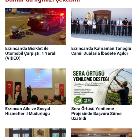
Erzincan’da Bisiklet ile
Erzincan'da Kahraman Tanoğlu
Otomobil Çarpıştı: 1 Yaralı
Camii Dualarla İbadete Açıldı
(VİDEO)
Erzincan Aile ve Sosyal
Sera Örtüsü Yenileme
Hizmetler İl Müdürlüğü
Projesinde Başvuru Süresi
Uzatıldı