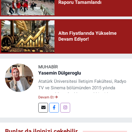
Raporu Tamamlandı
Altın Fiyatlarında Yükselme
Devam Ediyor!
MUHABIR
Yasemin Dülgeroglu
Atatürk Üniversitesi İletişim Fakültesi, Radyo
TV ve Sinema bölümünden 2015 yılında
mezun oldum. 3 yıl kurumsal bir şirkette
Devam Et
çalıştım. Şu an Erzincan'da
DoğuGazetesi.com internet haber sitesinde
muhabirlik yapıyor ve içerik üretiyorum.
Bunlar da ilginizi çekebilir