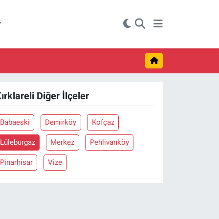
r
ırklareli Diğer İlçeler
Babaeski
Demirköy
Kofçaz
Lüleburgaz
Merkez
Pehlivanköy
Pinarhisar
Vize