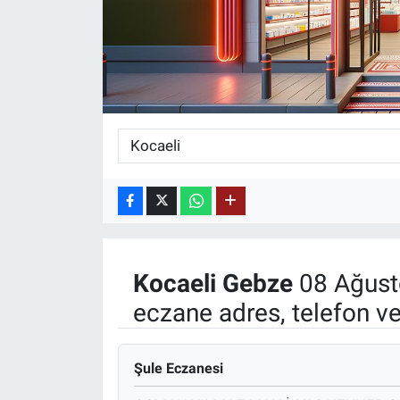
KÜLTÜR-SANAT
Yerel Haber
Politika
SPOR
YAŞAM
RESMİ İLAN
Kocaeli
Gebze
08 Ağust
eczane adres, telefon v
Şule Eczanesi