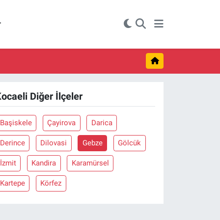
r
ocaeli Diğer İlçeler
Başiskele
Çayirova
Darica
Derince
Dilovasi
Gebze
Gölcük
İzmit
Kandira
Karamürsel
Kartepe
Körfez