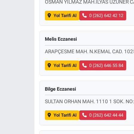
OSMAN YILMAZ MAH.İLYAS UZUNER CA
Yol Tarifi Al
0 (262) 642 42 12
Melis Eczanesi
ARAPÇESME MAH. N.KEMAL CAD. 1025
Yol Tarifi Al
0 (262) 646 55 84
Bilge Eczanesi
SULTAN ORHAN MAH. 1110 1 SOK. NO:
Yol Tarifi Al
0 (262) 642 44 44