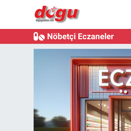
ERZINCAN
Nöbetçi Eczaneler
GÜNDEM
ERZİNCAN FOTOĞRAFLARI
SAĞLIK
EĞİTİM
EKONOMİ
Bilim, teknoloji
GENEL