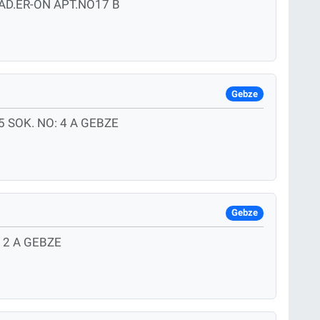
D.ER-ÖN APT.NO17 B
Gebze
 SOK. NO: 4 A GEBZE
Gebze
 2 A GEBZE