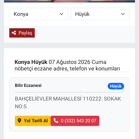
KÜLTÜR-SANAT
Yerel Haber
Paylaş
Politika
SPOR
Konya
Hüyük
07 Ağustos 2026 Cuma
nöbetçi eczane adres, telefon ve konumları
YAŞAM
Bilir Eczanesi
Hüyük
RESMİ İLAN
BAHÇELİEVLER MAHALLESİ 110222. SOKAK
NO:5
Yol Tarifi Al
0 (332) 543 20 07