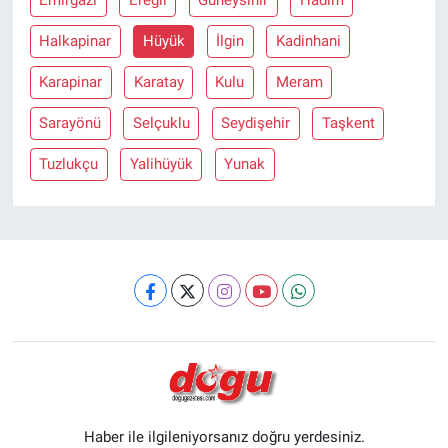
Emirgazi
Ereğli
Güneysinir
Hadim
Halkapinar
Hüyük
İlgin
Kadinhani
Karapinar
Karatay
Kulu
Meram
Sarayönü
Selçuklu
Seydişehir
Taşkent
Tuzlukçu
Yalihüyük
Yunak
Haber ile ilgileniyorsanız doğru yerdesiniz.