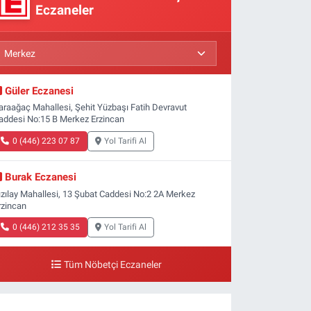
Eczaneler
Güler Eczanesi
araağaç Mahallesi, Şehit Yüzbaşı Fatih Devravut
addesi No:15 B Merkez Erzincan
0 (446) 223 07 87
Yol Tarifi Al
Burak Eczanesi
ızılay Mahallesi, 13 Şubat Caddesi No:2 2A Merkez
rzincan
0 (446) 212 35 35
Yol Tarifi Al
Tüm Nöbetçi Eczaneler