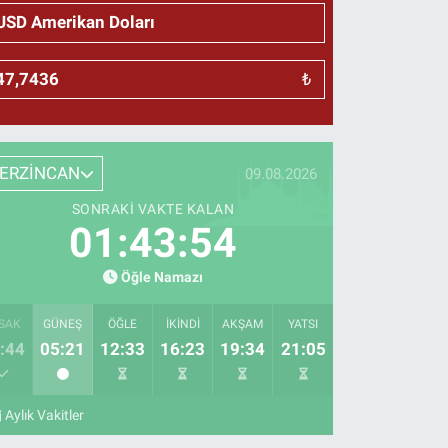
₺
ERZİNCAN
09.08.2026
SONRAKI VAKTE KALAN
01:43:53
Öğle Namazı
SAK
GÜNEŞ
ÖĞLE
İKINDI
AKŞAM
YATSI
:44
05:21
12:33
16:23
19:34
21:05
Aylık Vakitler