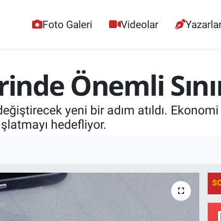
Foto Galeri
Videolar
Yazarla
erinde Önemli Sın
değiştirecek yeni bir adım atıldı. Ekonomi
aşlatmayı hedefliyor.
S