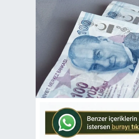
KÜLTÜR-SANAT
Yerel Haber
Politika
SPOR
YAŞAM
RESMİ İLAN