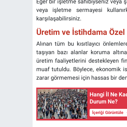
Eğer bir işletme sahibiyseniz veya ş
veya işletme sermayesi kullanır
karşılaşabilirsiniz.
Üretim ve İstihdama Öze
Alınan tüm bu kısıtlayıcı önlemle
taşıyan bazı alanlar koruma altına 
üretim faaliyetlerini destekleyen f
muaf tutuldu. Böylece, ekonomik is
zarar görmemesi için hassas bir den
Hangi İl Ne Ka
Durum Ne?
İçeriği Görüntüle