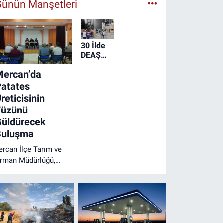
Günün Manşetleri
30 İlde
DEAŞ
Operasyonu:
Mercan’da
104
Şüpheli
Patates
Yakalandı
reticisinin
Yüzünü
Güldürecek
Buluşma
ercan İlçe Tarım ve
rman Müdürlüğü,
ercan Beldesi'ndeki
atates üreticileriyle
ir araya geldi.