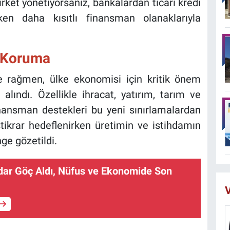
irket yönetiyorsanız, bankalardan ticari kredi
ken daha kısıtlı finansman olanaklarıyla
l Koruma
re rağmen, ülke ekonomisi için kritik önem
alındı. Özellikle ihracat, yatırım, tarım ve
inansman destekleri bu yeni sınırlamalardan
tikrar hedeflenirken üretimin ve istihdamın
ge gözetildi.
dar Göç Aldı, Nüfus ve Ekonomide Son
V