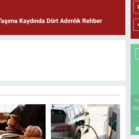
Taşıma Kaydında Dört Adımlık Rehber
İM
03