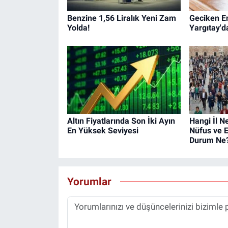
Benzine 1,56 Liralık Yeni Zam
Geciken E
Yolda!
Yargıtay'd
Altın Fiyatlarında Son İki Ayın
Hangi İl N
En Yüksek Seviyesi
Nüfus ve 
Durum Ne
Yorumlar