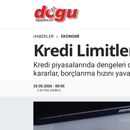
ERZINCAN
HABERLER
EKONOMİ
GÜNDEM
Kredi Limitl
ERZİNCAN FOTOĞRAFLARI
Kredi piyasalarında dengeleri 
SAĞLIK
kararlar, borçlanma hızını yav
EĞİTİM
25.05.2026 - 00:05
YAYINLANMA
EKONOMİ
Bilim, teknoloji
GENEL