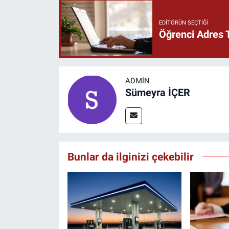
EDITÖRÜN SEÇTIĞI
Öğrenci Adres 
ADMIN
Sümeyra İÇER
Bunlar da ilginizi çekebilir