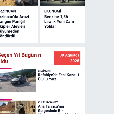
RZINCAN
EKONOMİ
rzincan’da Arazi
Benzine 1,56
angını Paniği!
Liralık Yeni Zam
kipler Alevleri
Yolda!
üyümeden
öndürdü
Geçen Yıl Bugün n
09 Ağustos
oldu
2025
ERZINCAN
Refahiye’de Feci Kaza: 1
Ölü, 3 Yaralı
KÜLTÜR-SANAT
Ana Tanrıça’nın
Gölgesinde Bir