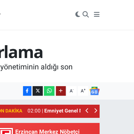
r
ırlama
 yönetiminin aldığı son
-
+
A
A
02:00 |
Emniyet Genel Müdürlüğüne 6 Bin 250 
01:00 |
Erzincan'ın Meşhur Buğday Meydanı Yı
ON DAKIKA
Erzincan Merkez Nöbetçi