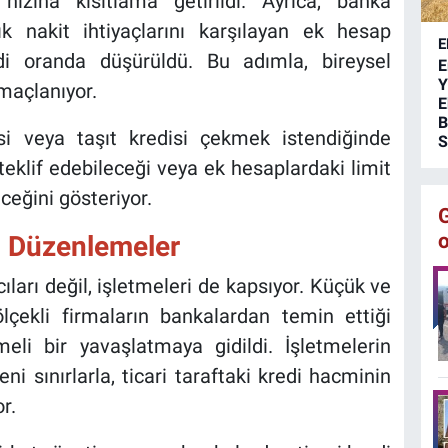
ızına kısıtlama getirildi. Ayrıca, banka
k nakit ihtiyaçlarını karşılayan ek hesap
E
di oranda düşürüldü. Bu adımla, bireysel
E
Y
maçlanıyor.
E
B
si veya taşıt kredisi çekmek istendiğinde
S
teklif edebileceği veya ek hesaplardaki limit
eceğini gösteriyor.
i Düzenlemeler
ıları değil, işletmeleri de kapsıyor. Küçük ve
ölçekli firmaların bankalardan temin ettiği
li bir yavaşlatmaya gidildi. İşletmelerin
i sınırlarla, ticari taraftaki kredi hacminin
r.