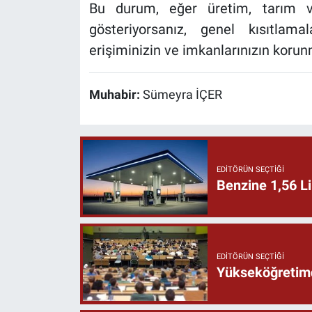
Bu durum, eğer üretim, tarım ve
gösteriyorsanız, genel kısıtla
erişiminizin ve imkanlarınızın kor
Muhabir:
Sümeyra İÇER
EDITÖRÜN SEÇTIĞI
Benzine 1,56 Li
EDITÖRÜN SEÇTIĞI
Yükseköğretimd