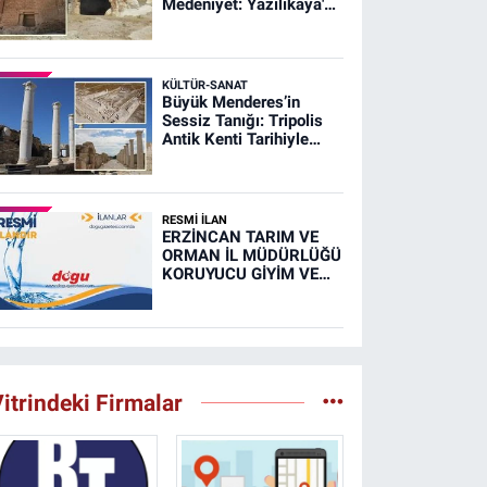
Medeniyet: Yazılıkaya'da
Gizemli Ayinler ve Matar
Kültü
KÜLTÜR-SANAT
Büyük Menderes’in
Sessiz Tanığı: Tripolis
Antik Kenti Tarihiyle
Büyülüyor
RESMİ İLAN
ERZİNCAN TARIM VE
ORMAN İL MÜDÜRLÜĞÜ
KORUYUCU GİYİM VE
DONANIM MALZEMESİ
İHALE İLANI (RESMİ
İLAN)
itrindeki Firmalar