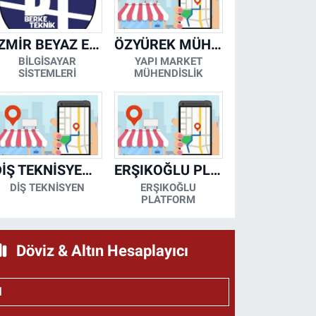
İZMİR BEYAZ EŞYA KLİMA KOMBİ SERVİSİ
ÖZYÜREK MÜHENDİSLİK
BİLGİSAYAR
YAPI MARKET
SİSTEMLERİ
MÜHENDİSLİK
DİŞ TEKNİSYENİ- MESUT KORKMAZ
ERŞIKOĞLU PLATFORM
DİŞ TEKNİSYEN
ERŞIKOĞLU
PLATFORM
Döviz & Altın Hesaplayıcı