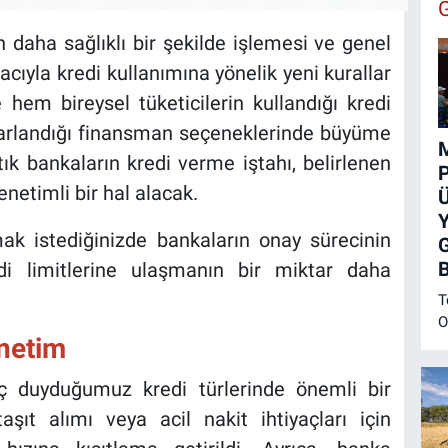
 daha sağlıklı bir şekilde işlemesi ve genel
yla kredi kullanımına yönelik yeni kurallar
te hem bireysel tüketicilerin kullandığı kredi
rarlandığı finansman seçeneklerinde büyüme
rtık bankaların kredi verme iştahı, belirlenen
netimli bir hal alacak.
Ü
ak istediğinizde bankaların onay sürecinin
di limitlerine ulaşmanın bir miktar daha
T
O
enetim
M
p
ç duyduğumuz kredi türlerinde önemli bir
b
taşıt alımı veya acil nakit ihtiyaçları için