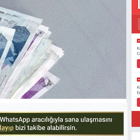
K
C
K
E