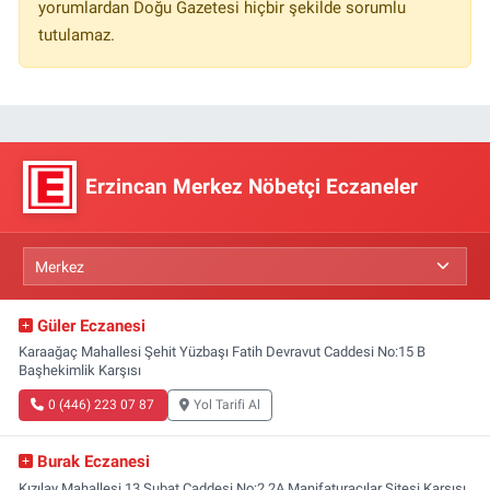
yorumlardan Doğu Gazetesi hiçbir şekilde sorumlu
tutulamaz.
Erzincan Merkez Nöbetçi Eczaneler
Güler Eczanesi
Karaağaç Mahallesi Şehit Yüzbaşı Fatih Devravut Caddesi No:15 B
Başhekimlik Karşısı
0 (446) 223 07 87
Yol Tarifi Al
Burak Eczanesi
Kızılay Mahallesi 13 Şubat Caddesi No:2 2A Manifaturacılar Sitesi Karşısı