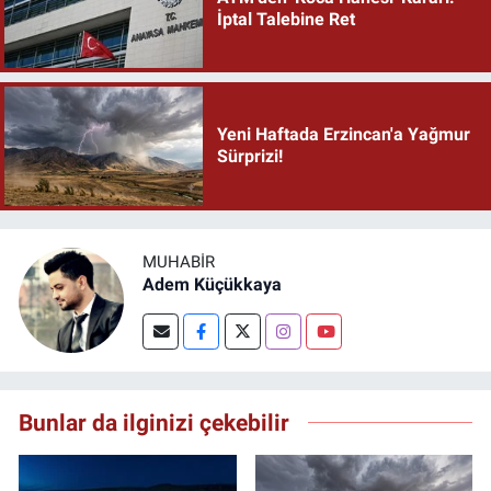
İptal Talebine Ret
Yeni Haftada Erzincan'a Yağmur
Sürprizi!
MUHABIR
Adem Küçükkaya
Bunlar da ilginizi çekebilir