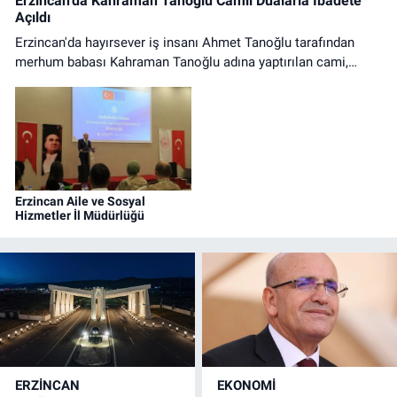
Erzincan'da Kahraman Tanoğlu Camii Dualarla İbadete
Açıldı
Erzincan'da hayırsever iş insanı Ahmet Tanoğlu tarafından
merhum babası Kahraman Tanoğlu adına yaptırılan cami,
düzenlenen tören ve ilk cuma namazıyla ibadete açıldı.
Erzincan Aile ve Sosyal
Hizmetler İl Müdürlüğü
ERZINCAN
EKONOMİ