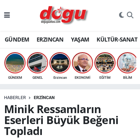
ERZINCAN
GÜNDEM
ERZINCAN
YAŞAM
KÜLTÜR-SANAT
GÜNDEM
ERZİNCAN FOTOĞRAFLARI
SAĞLIK
GÜNDEM
GENEL
Erzincan
EKONOMİ
EĞİTİM
BİLİM
EĞİTİM
HABERLER
ERZINCAN
EKONOMİ
Minik Ressamların
Eserleri Büyük Beğeni
Bilim, teknoloji
Topladı
GENEL