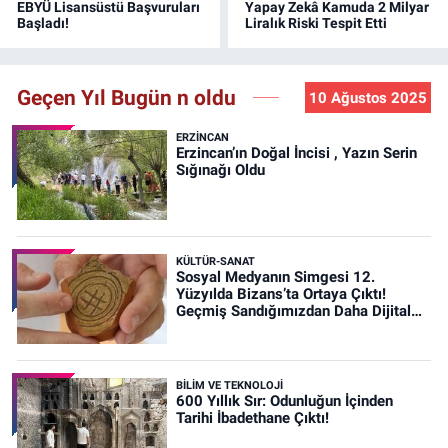
EBYÜ Lisansüstü Başvuruları
Yapay Zekâ Kamuda 2 Milyar
Başladı!
Liralık Riski Tespit Etti
Geçen Yıl Bugün n oldu
10 Ağustos 2025
ERZINCAN
Erzincan’ın Doğal İncisi , Yazın Serin
Sığınağı Oldu
KÜLTÜR-SANAT
Sosyal Medyanın Simgesi 12.
Yüzyılda Bizans’ta Ortaya Çıktı!
Geçmiş Sandığımızdan Daha Dijital
Olabilir mi?
BİLİM VE TEKNOLOJİ
600 Yıllık Sır: Odunluğun İçinden
Tarihi İbadethane Çıktı!