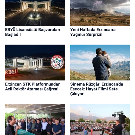
EBYÜ Lisansüstü Başvuruları
Yeni Haftada Erzincan'a
Başladı!
Yağmur Sürprizi!
Erzincan STK Platformundan
Sinema Rüzgârı Erzincan'da
Acil Rektör Ataması Çağrısı!
Esecek: Hayat Filmi Sete
Çıkıyor