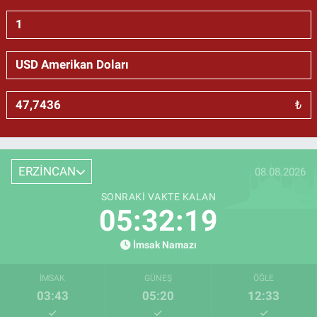
₺
ERZİNCAN
08.08.2026
SONRAKI VAKTE KALAN
05:32:18
İmsak Namazı
İMSAK
GÜNEŞ
ÖĞLE
03:43
05:20
12:33