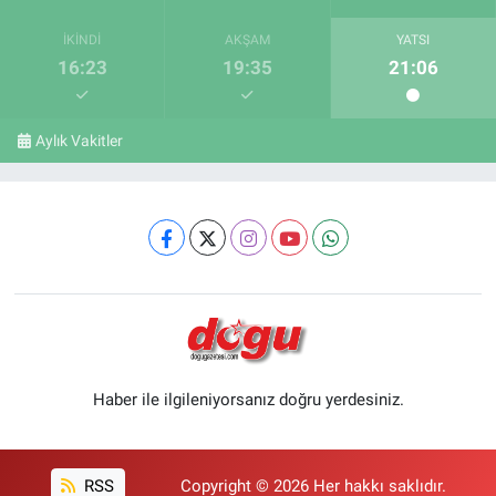
İKINDI
AKŞAM
YATSI
16:23
19:35
21:06
Aylık Vakitler
Haber ile ilgileniyorsanız doğru yerdesiniz.
RSS
Copyright © 2026 Her hakkı saklıdır.