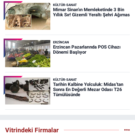
KÜLTÜR-SANAT
Mimar Sinan’ın Memleketinde 3 Bin
Yıllık Sır! Gizemli Yeraltı Şehri Ağırnas
ERZINCAN
Erzincan Pazarlarında POS Cihazı
Dönemi Başlıyor
KÜLTÜR-SANAT
Tarihin Kalbine Yolculuk: Midas’tan
Sonra En Değerli Mezar Odası T26
Tümülüsünde
Vitrindeki Firmalar