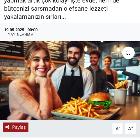
yapmak artık çok kolay! İşte evde, hem de
bütçenizi sarsmadan o efsane lezzeti
KÜLTÜR-SANAT
yakalamanızın sırları...
Yerel Haber
19.05.2025 - 00:00
YAYINLANMA
Politika
SPOR
YAŞAM
RESMİ İLAN
Paylaş
-
+
A
A