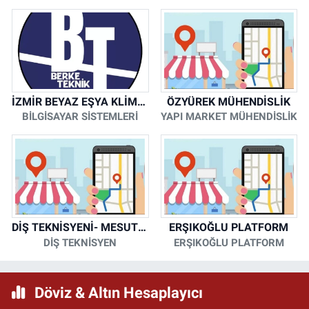
İZMİR BEYAZ EŞYA KLİMA KOMBİ SERVİSİ
ÖZYÜREK MÜHENDİSLİK
BİLGİSAYAR SİSTEMLERİ
YAPI MARKET MÜHENDİSLİK
DİŞ TEKNİSYENİ- MESUT KORKMAZ
ERŞIKOĞLU PLATFORM
DİŞ TEKNİSYEN
ERŞIKOĞLU PLATFORM
Döviz & Altın Hesaplayıcı