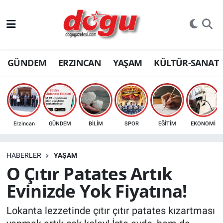
ERZINCAN
GÜNDEM
ERZINCAN
YAŞAM
KÜLTÜR-SANAT
GÜNDEM
ERZİNCAN FOTOĞRAFLARI
SAĞLIK
Erzincan
GÜNDEM
BİLİM
SPOR
EĞİTİM
EKONOMİ
EĞİTİM
HABERLER
YAŞAM
EKONOMİ
O Çıtır Patates Artık
Evinizde Yok Fiyatına!
Bilim, teknoloji
Lokanta lezzetinde çıtır çıtır patates kızartması
GENEL