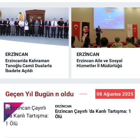
ERZINCAN
ERZINCAN
Erzincan'da Kahraman
Erzincan Aile ve Sosyal
Tanoğlu Camii Dualarla
Hizmetler İl Müdürlüğü
İbadete Açıldı
Geçen Yıl Bugün n oldu
08 Ağustos 2025
ERZINCAN
Erzincan Çayırlı ’da Kanlı Tartışma: 1
Ölü